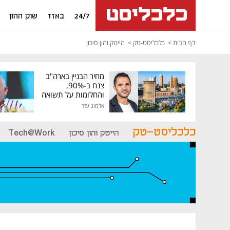
24/7
באזז
שוק ההון
דף הבית
כלכליסט-טק
הייטק והון סיכון
מחיר הבניין בארה"ב
צנח ב-90%,
והחלומות על תשואה
גבוהה התנפצו
אלמוג עזר
כלכליסט-טק
הייטק והון סיכון
Tech@Work