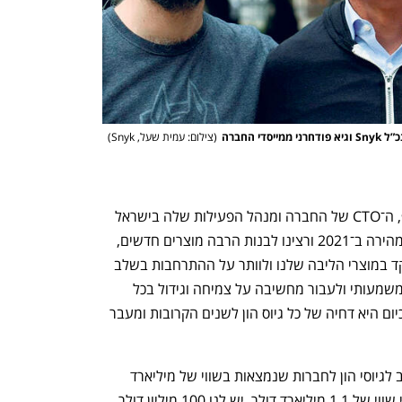
ענף במתח גבוה
מדברים כלכלה, עסקים ומה שב
 החברה
(
צילום: עמית שעל, Snyk
)
בשיחה עם "כלכליסט" מסביר עופר קארפ, ה־CTO של החברה ומנהל הפעילות שלה בישראל 
כי "ניסינו להגדיל את העסק בצורה מאוד מהירה ב־2021 ורצינו לבנות הרבה מוצרים חדשים, 
אבל השוק השתנה ואנחנו חייבים להתמקד במוצרי הליבה שלנו ולוותר על ההתרחבות בשלב 
הזה. נאלצנו לעבור שינוי מחשבתי מאוד משמעותי ולעבור מחשיבה על צמיחה וגידול בכל 
מחיר לעצמאות כלכלית. המחשבה שלנו כיום היא דחיה של כל גיוס הון לשנים הקרובות ומעבר 
קארפ מוסיף ואומר כי "הזמן הנוכחי לא טוב לגיוסי הון לחברות שנמצאות בשווי של מיליארד 
דולר ומעלה. אנחנו גייסנו בסוף 2021 לפי שווי של 1.1 מיליארד דולר. יש לנו 100 מיליון דולר 