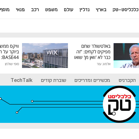
כלכליסט-טק
בארץ
נדל"ן
עולם
משפט
רכב
פנאי
מוסף
באלטשולר שחם
וויקס ממש
מפיקים לקחים: "זה
ביוקר על ר
כבר לא 'וואן מן' שואו
44
של גילעד"
אלמוג עזר
סופי שולמן
מיליון דולר
הקברניט
מכשירים ומדריכים
שוברת קודים
TechTalk