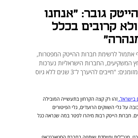
ייטק גובר: "אנחנו
ולא קרובים בכלל
נהרה"
ף אתמול לרשימת חברות ההייטק המפטרות,
ים; תחת לחץ המשקיעים, החברות הישראליות נערכות
לפרק זמן ארוך של ניתוק מצינור המזומנים: "חייבים להיערך ל־3 שנים ללא גיוס
 בישראל. 
זהו רק קצה הקרחון בתעשייה המובילה 
בישראל. הפאניקה הגיעה אחרי החגים רכובה על גלי השווקים הרועדים, גלי הפיטורים 
העולמיים, והלחץ המתמשך של המשקיעים. חברות הייטק רבות מיהרו לפטר במה שנראה כגל 
בשיחה עם "כלכליסט" אומרת עמית רפפורט, מנכ"לית ומייסדת שותפה בחברת הסטארט־אפ 