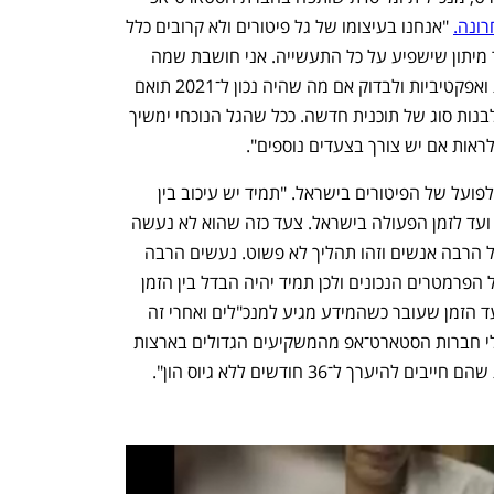
ונה.
 "אנחנו בעיצומו של גל פיטורים ולא קרובים כלל 
לאור בקצה המנהרה. אנחנו רואים בעיקר מיתון שישפיע על כל התעשייה. אני חושבת שמה 
שכל החברות עושות הוא לבחון התייעלות ואפקטיביות ולבדוק אם מה שהיה נכון ל־2021 תואם 
לאקוסיסטם החדש. ואז  לעשות שינויים ולבנות סוג של תוכנית חדשה. ככל שהגל הנוכחי ימשיך 
ולראות אם יש צורך בצעדים נוספים".
רפפורט לא חושבת שהיה עיכוב בהוצאה לפועל של הפיטורים בישראל. "תמיד יש עיכוב בין 
הזמן שמדליקים את האור בארצות הברית ועד לזמן הפעולה בישראל. צעד כזה שהוא לא נעשה 
בקלות ראש ובשיחה קלה מערב בדרך כלל הרבה אנשים וזהו תהליך לא פשוט. נעשים הרבה 
צעדים איך לתכנן את זה בצורה שעונה על הפרמטרים הנכונים ולכן תמיד יהיה הבדל בין הזמן 
שבו הקרנות אומרות לחברות - תקצצו,  ועד הזמן שעובר כשהמידע מגיע למנכ"לים ואחרי זה 
לישראל ויוצא לפועל. המכה שחטפו מנהלי חברות הסטארט־אפ מהמשקיעים הגדולים בארצות 
רך ל־36 חודשים ללא גיוס הון".