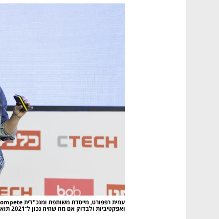
ואפקטיביות ולבדוק אם מה שהיה נכון ל־2021 תואם לאקוסיסטם החדש"