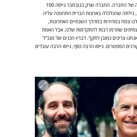
שהם כ־40% מכוח העבודה של החברה. החברה שרק בנובמבר גייסה 100 
מיליון דולר לפי שווי של 1.1 מיליארד דולר, גילתה שהכלכלה בארצות הברית התהפכה עליה 
ומנכ"ל החברה אמר לעובדיו כי "העסק שלנו צמח במהירות במהלך השנתיים האחרונות, 
והגדלנו את הצוות שלנו בהתאם. הבאנו עמיתים שתרמו רבות להתקדמות שלנו. אבל האמת 
היא שהגדלנו את הצוות שלנו מהר מדי, ואנחנו צריכים כמובן לתקן". דבריו הכנים של מנכ"ל 
החברה הם למעשה הסיפור של כל היוניקורנים המפטרים. גייסו הרבה כסף, גייסו הרבה עובדים 
נפתח בכרטיסייה חדשה
נפתח בכרטיסייה חדשה