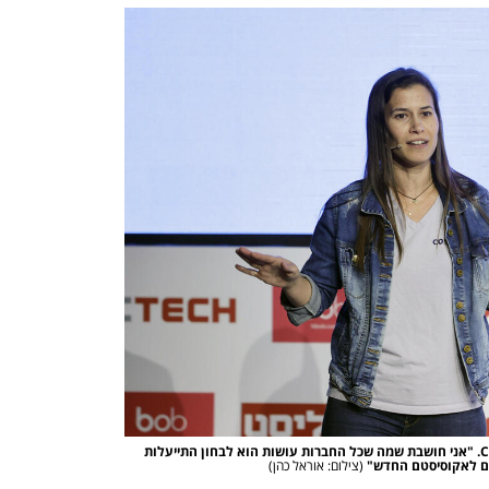
עמית רפפורט, מייסדת משותפת ומנכ"לית Compete. "אני חושבת שמה שכל החברות עושות הוא לבחון התייעלות
(צילום: אוראל כהן)