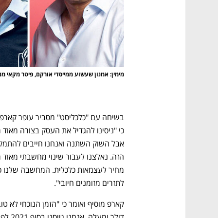
CTech – the
הבית של ההייטק הישראלי
מימין: אמנון שעשוע ממייסדי אורקם, פיטר מקאי מנכ”ל Snyk וגיא פודחרני ממייסדי
לתזרים מזומנים חיובי".