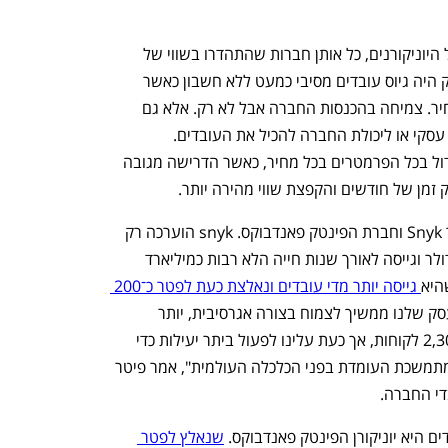
2020 ובעיקר 2021 היו שנות החגיגה של היוניקורנים, כל אותן חברות שהתהדרו בשווי של 
מעל למיליארד דולר. ב־2021 שם המשחק היה גיוס עובדים מסיבי כמעט ללא חשבון כאשר 
המטרה היתה אחת בלבד: צמיחה בכל מחיר. צמיחה בהכנסות החברה אבל לא רק. אלא גם 
צמיחה במספר העובדים ללא קשר לצורך עסקי או ליכולת החברה להכיל את העובדים. 
משקיעים רבים דרשו מאותם העובדים גידול בכל הפרמטרים בכל מחיר, כאשר הדרישה מגובה 
 זמן של חודשים והקפצת שווי מהירה יותר.
שתי דוגמאות טובות לכך הן חברת הסייבר Snyk וחברת הפינטק פאנדבוקס. snyk הוערכה רק 
בסוף שנת 2021 בשווי של 8.5 מיליארד דולר וגייסה לאורך שנות חייה הלא רבות כמיליארד 
היא
 גייסה יותר מדי עובדים ונאלצת כעת לפטר כ־200 
, כדי, לטענתה, להגיע לרווחיות. "העסק שלנו ממשיך לצמוח בצורה אגרסיבית, יותר 
ממכפיל את גודלו בכל שנה עם יותר מ־2,300 לקוחות, אך כעת עלינו לפעול ביתר יעילות כדי 
ש־Snyk תעמוד ביעילות ברוח הנגדית המתמשכת העומדת בפני הכלכלה העולמית", אמר פיטר 
די החברה.
היא יוניקורן הפינטק פאנדבוקס. 
שנאלץ לפטר 