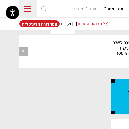
Duns 100
פורטל פיננסי
נפתח בכרטיסייה חדשה
הדואר האדום
ועידות
המהדורה הדיגיטלית
יכה לשלם
כישת
BASE: ההפסד
הרבעוני זינק ל-76