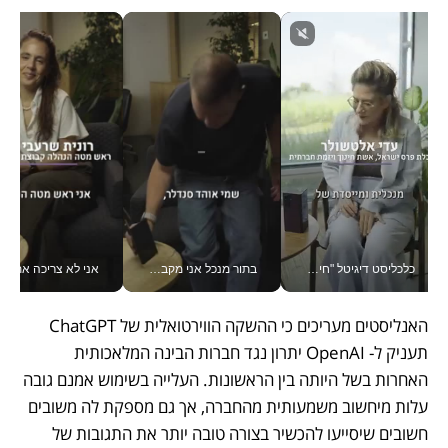
כלכליסט דיגיטל "חינוך הוא המשימה של החיים שלי"_v
בתור מנכל אני מקבל מאות החלטות ביום, וה- Galaxy Z Fold8 Ultra עוזר לי לחתוך אותן מהר יותר_v
אני לא צריכה את המשרד:
האנליסטים מעריכים כי ההשקה הווירטואלית של ChatGPT 
תעניק ל- OpenAI יתרון נגד חברות הבינה המלאכותית 
האחרות בשל היותה בין הראשונות. העלייה בשימוש אמנם גובה 
עלות מיחשוב משמעותית מהחברה, אך גם מספקת לה משובים 
חשובים שיסייעו להכשיר בצורה טובה יותר את התגובות של 