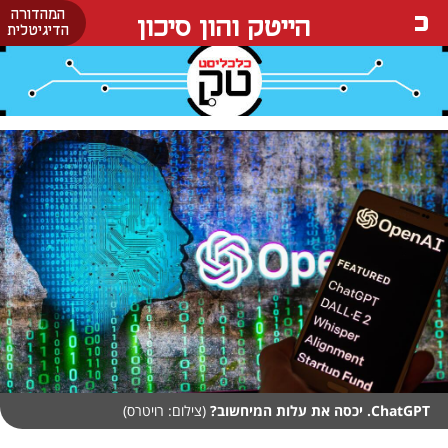
המהדורה
הייטק והון סיכון
הדיגיטלית
ChatGPT. יכסה את עלות המיחשוב?
(צילום: רויטרס)