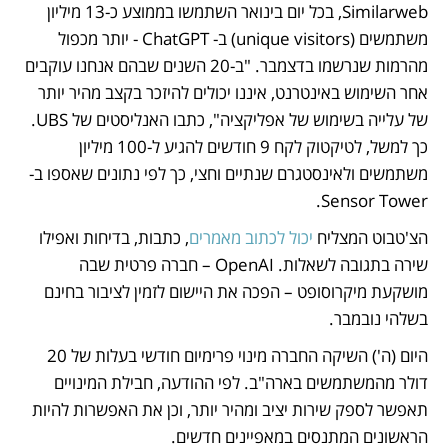
Similarweb, בכל יום בינואר השתמשו בממוצע כ-13 מיליון 
משתמשים (unique visitors) ב- ChatGPT - יותר מכפול 
מהרמות שנרשמו בדצמבר. "ב-20 השנים שבהם אנחנו עוקבים 
אחר השימוש באינטרנט, איננו יכולים להיזכר בקצב מהיר יותר 
של עלייה בשימוש של אפליקציה", כתבו האנליסטים של UBS. 
כך למשל, לטיקטוק לקח 9 חודשים להגיע ל-100 מיליון 
משתמשים ולאינסטגרם שנתיים וחצי, כך לפי נתונים שאספו ב- 
Sensor Tower. 
הצ'טבוט המצליח
 יכול לכתוב מאמרים
, כתבות, בדיחות ואפילו 
שירה בתגובה לשאלות. OpenAI – חברה פרטית שבה 
מושקעת מיקרוסופט – הפכה את היישום לזמין לציבור בחינם 
בשלהי נובמבר. 
היום (ה') השיקה החברה מינוי פרימיום חודשי בעלות של 20 
דולר מהמשתמשים בארה"ב. לפי ההודעה, חבילת המינויים 
תאפשר לספק שירות יציב ומהיר יותר, וכן את האפשרות להיות 
הראשונים המתנסים במאפיינים חדשים. 