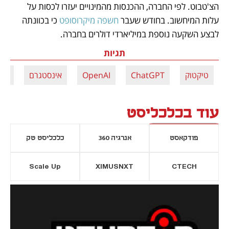
הצ'טבוט. לפי החברה, ההכנסות מהמינויים יעזרו לכסות על 
עלות המיחשוב. בחודש שעבר 
חשפה מיקרוסופט
 כי בכוונתה 
לבצע השקעה נוספת במיליארדי דולרים בחברה. 
תגיות
טיקטוק
ChatGPT
OpenAI
אינסטגרם
BS
עוד בכלכליסט
פודקאסט
אנרגיה 360
כלכליסט טק
Scale Up
XIMUSNXT
CTECH
יסייה חדשה
נפתח בכרטיסייה חדשה