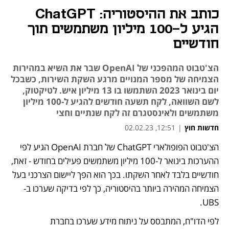
כותב את ההיסטוריה: ChatGPT
הגיע ל-100 מיליון משתמשים תוך
חודשיים
הצ'טבוט המהפכני של OpenAI שבר את השיא במהירות
הצמיחה של מספר המנויים מרגע השקת השירות, כשבכל
יום בינואר 2023 השתמשו בו 13 מיליון איש. לטיקטוק,
לשם השוואה, לקח תשעה חודשים להגיע ל-100 מיליון
משתמשים ולאינסטגרם זה לקח שנתיים וחצי
חדשות חוץ
|
12:51, 02.02.23
הצ'טבוט הפופולארי ChatGPT של חברת OpenAI הגיע לפי 
נפתח בכרטיסייה חדשה
נפתח בכרטיסייה חדשה
ההערכות בינואר ל-100 מיליון משתמשים פעילים בחודש - זאת, 
חודשיים בלבד לאחר השקתו. בכך הוא הפך ליישום הצרכני בעל 
הצמיחה המהירה ביותר בהיסטוריה, כך לפי בדיקה שערכו ב-
UBS. 
לפי הדו"ח, המתבסס על ניתוח מידע שערכו בחברת 