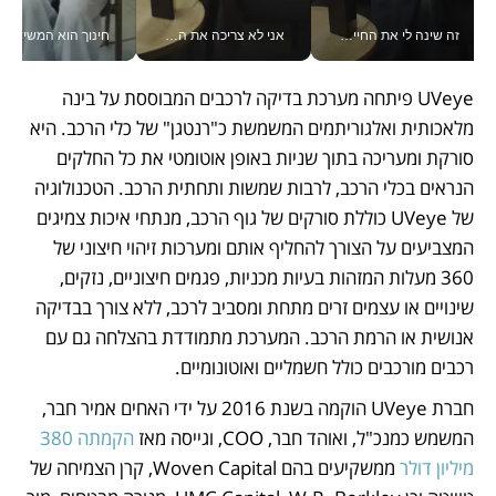
זה שינה לי את החיים: איך עידו איז'ק הופך את הסמארטפון לכלי צילום מקצועי_v
אני לא צריכה את המשרד: רונית שרעבי-חדד מנהלת ארגון של 30000 עובדים מכל מקום_v
חינוך הוא המש
UVeye פיתחה מערכת בדיקה לרכבים המבוססת על בינה 
מלאכותית ואלגוריתמים המשמשת כ"רנטגן" של כלי הרכב. היא 
סורקת ומעריכה בתוך שניות באופן אוטומטי את כל החלקים 
הנראים בכלי הרכב, לרבות שמשות ותחתית הרכב. הטכנולוגיה 
של UVeye כוללת סורקים של גוף הרכב, מנתחי איכות צמיגים 
המצביעים על הצורך להחליף אותם ומערכות זיהוי חיצוני של 
360 מעלות המזהות בעיות מכניות, פגמים חיצוניים, נזקים, 
שינויים או עצמים זרים מתחת ומסביב לרכב, ללא צורך בבדיקה 
אנושית או הרמת הרכב. המערכת מתמודדת בהצלחה גם עם 
רכבים מורכבים כולל חשמליים ואוטונומיים.
חברת UVeye הוקמה בשנת 2016 על ידי האחים אמיר חבר, 
המשמש כמנכ"ל, ואוהד חבר, COO, וגייסה מאז 
הקמתה 380 
מיליון דולר 
ממשקיעים בהם Woven Capital, קרן הצמיחה של 