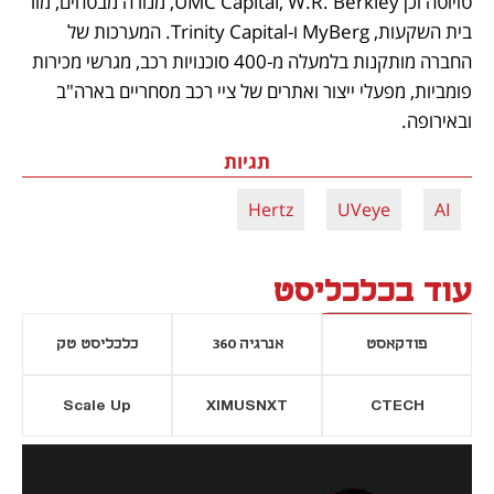
טויוטה וכן UMC Capital, W.R. Berkley, מנורה מבטחים, מור 
בית השקעות, MyBerg ו-Trinity Capital. המערכות של 
החברה מותקנות בלמעלה מ-400 סוכנויות רכב, מגרשי מכירות 
פומביות, מפעלי ייצור ואתרים של ציי רכב מסחריים בארה"ב 
ובאירופה.
תגיות
Hertz
UVeye
AI
עוד בכלכליסט
פודקאסט
אנרגיה 360
כלכליסט טק
Scale Up
XIMUSNXT
CTECH
יסייה חדשה
נפתח בכרטיסייה חדשה