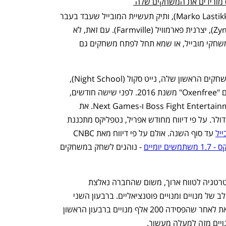
את האולפן החדש יוביל מרקו לסטיקה (Marko Lastikka), ותיק תעשיית המובייל שעבד בעבר 
ב-EA ובחברת משחקי המובייל זינגה (Zynga), יצרנית פארמוויל (Farmville). עם זאת, לא 
ברור כעת האם נטפליקס תבחר לדבוק במשחקי מובייל, או שמא תחל לפתח משחקים גם 
לפני כשנה רכשה נטפליקס את אולפן המשחקים הראשון שלה, נייט סקול (Night School), 
הידוע בעיקר בשל המשחק עטור השבחים "Oxenfree" משנת 2016. לפני שישה חודשים, 
נטפליקס קנתה שני אולפני נוספים: Boss Fight Entertainment ו-Next Games. את 
 עד סוף השנה. אולם על פי דיווח מאת CNBC 
 - נוהגים לשחק במשחקים 
נטפליקס עדיין מהמרת על משחקים כאסטרטגיה לטווח ארוך, משום שהחברה נאלצת 
להתמודד עם תחרות גוברת על תשומת הלב של מנויים ומנויים פוטנציאליים. ברבעון השני 
הפסידה נטפליקס קרוב למיליון מנויים - זאת לאחר שהפסידה 200 אלף מנויים ברבעון הראשון 
יים מזה למעלה מעשור.