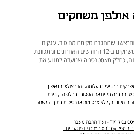
אולפן משחקים
 והראשון שהחברה מקימה מהיסוד. ענקית
הסטרימינג רכשה שלושה אולפני משחקים ב-12 החודשים האחרונים ומתכוונת
סוף השנה, כחלק מאסטרטגיה שנועדה למנוע את
 (ג') על אולפן המשחקים הרביעי בבעלותה. זהו האולפן הראשון 
שענקית הסטרימינג תקים מאפס ולא תרכוש. החברה תקים את הסטודיו בהלסינקי, בירת 
ים מקוריים, ללא פרסומות או רכישות בתוך המשחק.
ססינס קריד" - ועוד הרבה מעבר
 מנטפליקס להסיר "תכנים פוגעניים" 