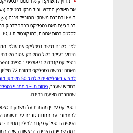
מחוץ למשחק: רק 1% ממנויי נטפליקס מורידים את המשחקים שלה 
לפלטפורמות אחרות, כמו קונסולות ו-PC.
האחרון רכשה נטפליקס תמורת 72 מיליון דולר. על פי דיווח מחודש אפריל, נטפליקס מתכננת 
להציע באפליקציה שלה כ-50 משחקי מובייל
בחודש שעבר, 
פחות מ-1% ממנויי נטפליקס - 1.7 משתמשים יומיים
שהחברה מציעה בחינם.
במה שהייתה הירידה הראשונה שלה במנו