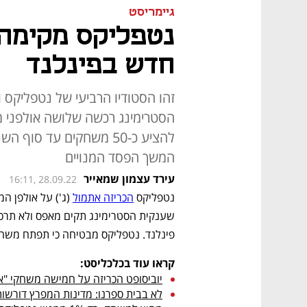
גיימריסט
נטפליקס מקימה 
חדש בפינלנד
זהו הסטודיו הרביעי של נטפליקס
להציע כ-50 משחקים עד 
המשך הפסד המנויים
עירד עצמון שמאייר
16:11, 28.09.22
נטפליקס 
הכריזה אתמול
פינלנד. נטפליקס מבטיחה כי תפתח משחק
קראו עוד בכלכליסט:
יוביסופט הכריזה על חמישה משחקי "א
לא בבית ספרנו: מדינות המפרץ דורשות