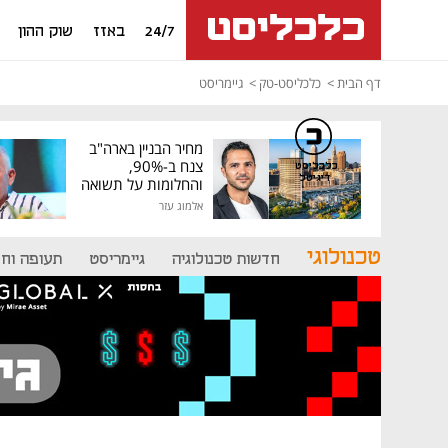
24/7
באזז
שוק ההון
דף הבית
כלכליסט-טק
גיימריסט
מחיר הבניין בארה"ב
צנח ב-90%,
כלכליסט
דיגיטל
והחלומות על תשואה
גבוהה התנפצו
אלמוג עזר
טכנולוגי
חדשות טכנולוגיה
גיימריסט
תעופה וח