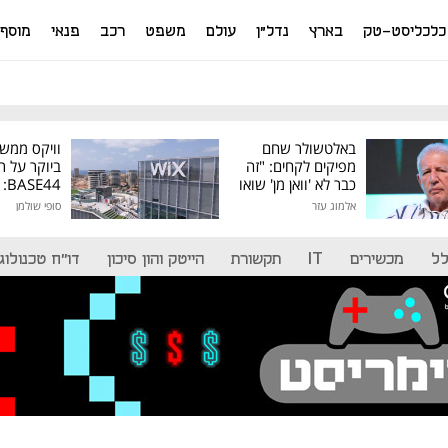
כלכליסט-טק
בארץ
נדל"ן
עולם
משפט
רכב
פנאי
מוסף
באלטשולר שחם
וויקס ממש
מפיקים לקחים: "זה
ביוקר על ר
כבר לא 'וואן מן' שואו
44
של גילעד"
אלמוג עזר
סופי שולמן
מיליון דולר
לל
מכשירים
IT
תקשורת
הייטק והון סיכון
דו"ח טכנולוגי