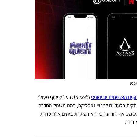
ופט
)
קים הצרפתית יוביסופט
 (Ubisoft) על שיתוף פעולה 
עם נטפליקס. יוביסופט תשיק שלושה משחקים בלעדיים למנויי נטפליקס, בהם משחק מסדרת 
"אססינס קריד" (Assassin's Creed). יוביסופט אף הודיעה כי היא מפתחת בימים אלה סדרת 
ריד".