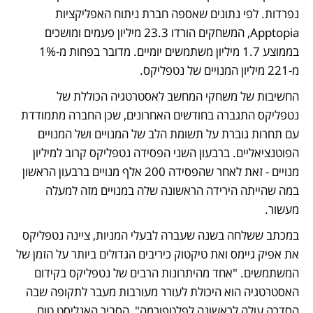
נפרדות. לפי נתונים שאספה חברת ניתוח האפליקציות 
Apptopia, המשחקים הורדו 23.3 מיליון פעמים ומושכים 
בממוצע 1.7 מיליון משתמשים יומיים. מדובר בפחות מ-1% 
מ-221 מיליון המנויים של נטפליקס. 
החשיבות של משחקי המחשב לאסטרטגיה הכוללת של 
נטפליקס התגברה בחודשים האחרונים, שכן החברה מתמודדת 
עם תחרות גוברת על תשומת הלב של המנויים ושל המנויים 
הפוטנציאליים. ברבעון השני הפסידה נטפליקס קרוב למיליון 
מנויים - זאת לאחר שהפסידה 200 אלף מנויים ברבעון הראשון 
במה שהייתה הירידה הראשונה שלה במנויים מזה למעלה 
מעשור. 
במכתב ששלחה בשנה שעברה לבעלי המניות, ציינה נטפליקס 
את אפיק גיימס ואת טיקטוק כיריבים הגדולים ביותר על הזמן של 
המשתמשים. "אחד מהיתרונות הרבים של נטפליקס בקידום 
האסטרטגיה הוא היכולת לעורר מעורבות מעבר לתקופה שבה 
הסדרה עולה לראשונה לפלטפורמה", הסביר האנליסט טום 