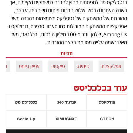
בנטפליקס פנו למפתחים מחוץ לחברה למשחקים הקיימים, אך 
בשנה האחרונה רכשו שלוש חברות פיתוח משחקים. עד כה, 
ההורדות של המשחקים של נטפליקס מצומצמות בהרבה משל 
אפליקציות המשחקים המובילות כמו סאבווי סרפרס, רובולוקס ו-
Among Us, שלהן יותר מ-100 מיליון הורדות, ובכל זאת, מאז 
מאי נרשמה עלייה מסוימת בקצב ההורדות. 
תגיות
אפליקציות
גיימינג
טיקטוק
אפיק גיימס
נטפ
עוד בכלכליסט
פודקאסט
אנרגיה 360
כלכליסט טק
Scale Up
XIMUSNXT
CTECH
יסייה חדשה
נפתח בכרטיסייה חדשה