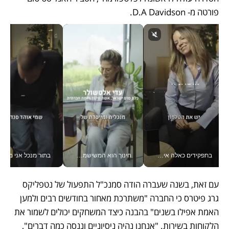
פורטה מ- D.A Davidson. 
בתפקידים כאלה אי אפשר לחכות: אושרת לוי מניעה השקעות ענק מהטלפון_v
חינוך הוא המשישמה של החיים שלי - V
בתור מנכל אני מקבל מאות הח
עם זאת, בשנה שעברה הודה סמנכ"ל התפעול של נטפליקס 
גרג פיטרס כי החברה "משתרכת מאחור בחודשים רבים ולמען 
האמת אפילו בשנים" בהבנה כיצד המשחקים יכולים לשמור את 
הלקוחות בשירות. "אנחנו נהיה ניסיוניים וננסה כמה דברים", 