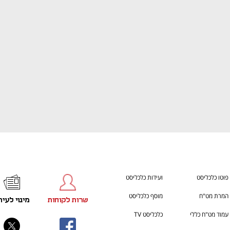
ענף במתח גבוה
מדברים כלכלה, עסקים ומה שב
פוטו כלכליסט
ועידות כלכליסט
המרת מט"ח
מוסף כלכליסט
שרות לקוחות
מינוי לעית
עמוד מט"ח כללי
כלכליסט TV