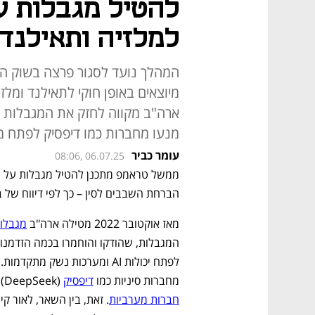
למלזיה ותאילנד
המהלך נועד לסגור פרצה בשוק ה
מיוצאים באופן חוקי לתאילנד ומלז
מנעו מחברות כמו דיפסיק לפתח מ
עומר כביר
08:06, 06.07.25
הברחת השבבים לסין – כך לפי דיווח של ב
מאז אוקטובר 2022 מטילה ארה"ב 
מגבלו
לפתח יכולות AI ומערכות נשק מתקדמות. היעילות של מגבלות אלו 
מחברות סיניות כמו 
דיפסיק
 (DeepSeek) לפתח מודלי AI בעלי יכולות 
חברות מערביות
. זאת, בין השאר, לאור קיו