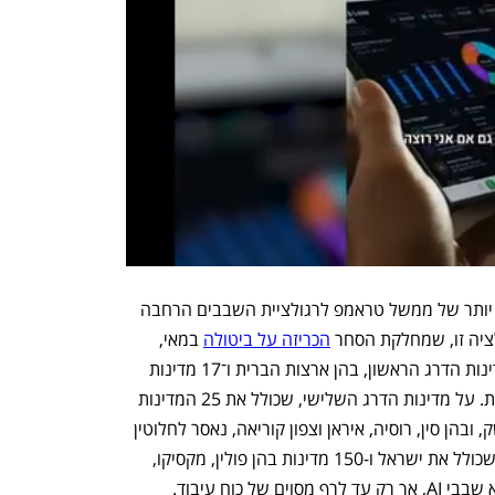
המגבלה תוצג ביחד עם החלופה הרחבה יותר של ממשל טראמפ לרגולציית השבבים הרחבה 
ציה זו, שמחלקת הסחר 
הכריזה על ביטולה
 במאי, 
חילקה את העולם לשלושה דרגים. על מדינות הדרג הראשון, בהן ארצות הברית ו־17 מדינות 
נוספות, בעיקר באירופה, לא הוטלו מגבלות. על מדינות הדרג השלישי, שכולל את 25 המדינות 
שעליהן הטילה ארצות הברית אמברגו נשק, ובהן סין, רוסיה, איראן וצפון קוריאה, נאסר לחלוטין 
יצוא של מעבדי AI. למדינות הדרג השני, שכולל את ישראל ו-150 מדינות בהן פולין, מקסיקו, 
של כוח עיבוד.