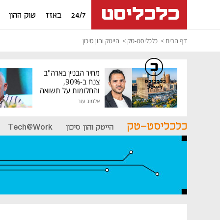
24/7
באזז
שוק ההון
דף הבית
כלכליסט-טק
הייטק והון סיכון
מחיר הבניין בארה"ב
צנח ב-90%,
כלכליסט
דיגיטל
והחלומות על תשואה
גבוהה התנפצו
אלמוג עזר
כלכליסט-טק
הייטק והון סיכון
Tech@Work