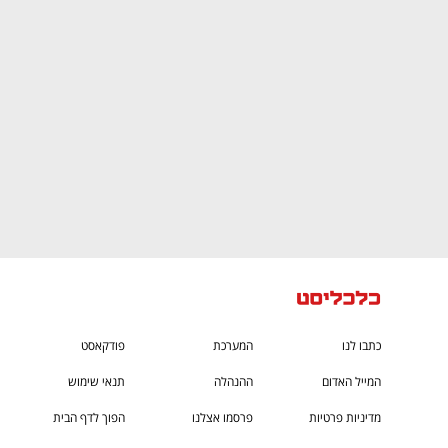
CTech – the
הבית של ההייטק הישראלי
כתבו לנו
המערכת
פודקאסט
המייל האדום
ההנהלה
תנאי שימוש
מדיניות פרטיות
פרסמו אצלנו
הפוך לדף הבית