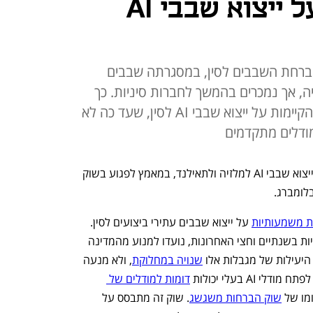
להטיל מגבלות על ייצוא שבבי AI
ברחת השבבים לסין, במסגרתה שבבים
יה, אך נמכרים בהמשך לחברות סיניות. כך
ארה"ב מקווה לחזק את המגבלות הקיימות על ייצוא שבבי AI לסין, שעד כה לא
ודלים מתקדמים
ממשל טראמפ מתכנן להטיל מגבלות על ייצוא שבבי AI למלזיה ולתאילנד, במאמץ לפגוע בשוק 
לומברג. 
ת משמעותיות
 על ייצוא שבבים עתירי ביצועים לסין. 
המגבלות, שהודקו והוחמרו בכמה הזדמנויות בשנתיים וחצי האחרונות, נועדו למנוע מהמדינה 
שנויה במחלוקת
, ולא מנעה 
דומות למודלים של 
מו של 
שוק הברחות משגשג
. שוק זה מתבסס על 