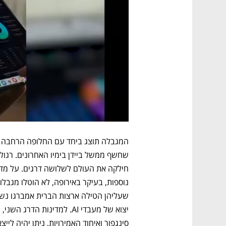
שחשף ממשל ביידן בימיו האחרונים. רגול
סינגפור ואיחוד האמירויות, ניתן יהיה לייצא שבבי AI, אך רק עד לרף מסוים 