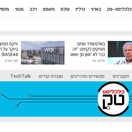
כלכליסט-טק
בארץ
נדל"ן
עולם
משפט
רכב
פנאי
מוסף
באלטשולר שחם
וויקס ממש
מפיקים לקחים: "זה
ביוקר על ר
כבר לא 'וואן מן' שואו
44
של גילעד"
אלמוג עזר
סופי שולמן
מיליון דולר
הקברניט
מכשירים ומדריכים
שוברת קודים
TechTalk