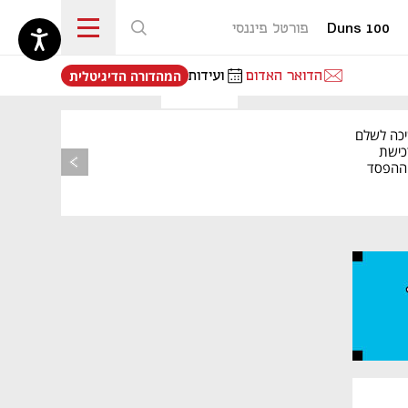
Duns 100
פורטל פיננסי
נפתח בכרטיסייה חדשה
הדואר האדום
ועידות
המהדורה הדיגיטלית
יכה לשלם
כישת
BASE: ההפסד
הרבעוני זינק ל-76