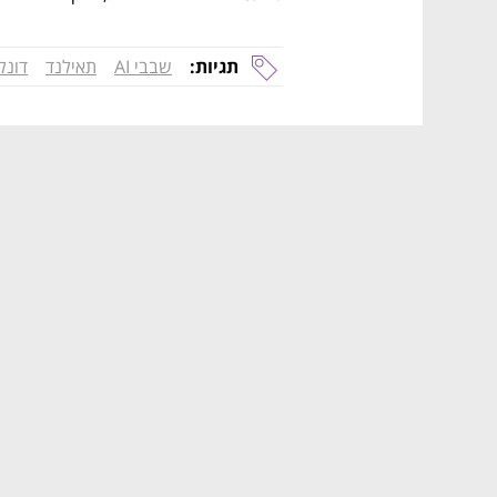
תגיות:
שבבי AI
תאילנד
דונל