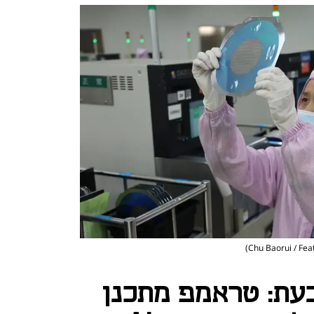
עת: טראמפ מתכנן