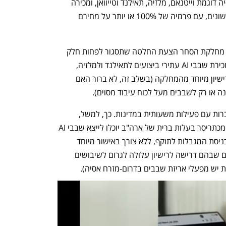
ייצוא חוקי וסדיר של שבבים למדינות באסיה דוגמת וייטנאם, מלזיה, תאילנד וטייוואן, ומכירה 
משנית שלהם לחברות בסין דרך מתווכים שונים, עם פרמיה של 100% או יותר על מחירם 
עתה, אומרים מקורות לבלומברג, מקדמת מחלקת הסחר הצעת החלטה שתסגור לפחות חלק 
מפרצה זו, באמצעות הטלת מגבלות על מכירת שבבי AI עתירי ביצועים לתאילנד ולמלזיה, 
כאשר יצוא שבבים למדינה ידרוש קבלת רישיון מיוחד מהמחלקה (בשלב זה, לא ברור האם 
המגבלות עתידות לכלול הקלות בעבור חברות עם פעילות משעותית במדינות. כך, למשל, 
מדינות עם מטה ראשי בארה"ב או באחת מכתריסר בעלות ברית של ארה"ב יוכלו לייצא שבבי AI 
לתאילנד ולסין במשך כמה חודשים אחרי כניסת המגבלות לתוקף, ללא צורך באישור מיוחד 
ממחלקת הסחר. כן ייקבעו פטורים במקרים שבהם דרישה לרישיון עלולה לגרום לשיבושים 
יש מפעלי אריזת שבבים בדרום-מזרח אסיה).