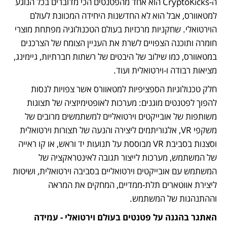
ה-CryptoKicks הוא אחד מהפטנטים הכי מדוברים בכל הנוגע 
למטאוורס, אבל הוא לא החדשנות היחידה המכוונת לעולם 
הוירטואלי. שחקניות מרכזיות בעולם הטכנולוגיה מפתחת מוצרי 
חומרה ותוכנה הצפויים לשרת את העניין הצומח של הצרכנים 
במטאוורס, כמו שילוב של היבטים של רשתות חברתיות, גיימינג, 
מציאות רבודה ו-וירטואלית ועוד.
חלק טכנולוגיות הספציפיות למטאוורס אשר צפויות לנסות 
להפוך לפטנטים מוגנים: מערכות לאופטימיזציה של תצוגות 
משותפות של אובייקטים וירטואליים למשתמשים מרובים של 
משקפי VR, אלגוריתמים ליצירה והנעה של תצורות וירטואלית 
וסצנות בסביבת VR מבוססת על תנועות יד וראש, או קו ראייה 
של המשתמש, מערכות לייצור תגובה לאינטראקציה של 
המשתמש עם אובייקטים וירטואליים בסביבה וירטואלית, ושיטות 
ליצירת אווטארים תלת-ממדיים, המחקים את המראה 
וההתנהגות של המשתמש.
האתגר בהגנה על פטנטים בעולם וירטואלי - עמידה 