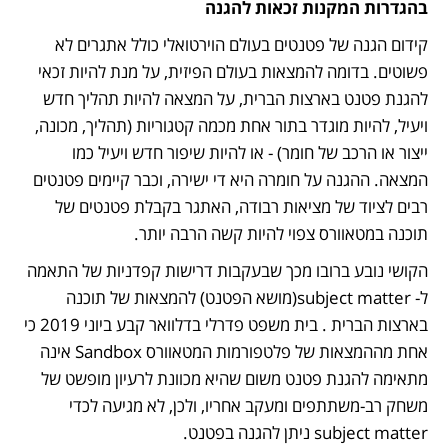
בהגדרות המקנות זכאות להגנה
קידום הגנה של פטנטים בעולם הוירטואלי כולל אתגרים לא 
פשוטים. בדומה להמצאות בעולם הפיזית, על מנת להיות זכאי 
להגנת פטנט בארצות הברית, על המצאה להיות תהליך חדש 
ויעיל, להיות מוגדר בתור אחת מכמה קטגוריות (תהליך, מכונה, 
ייצור או הרכב של חומר) - או להיות שיפור חדש ויעיל כמו 
המצאה. ההגנה על חומרה היא די ישירה, וכבר קיימים פטנטים 
רבים לציוד של מציאות רבודה, האתגר בקבלת פטנטים של 
תוכנה במטאוורס צפוי להיות קשה הרבה יותר. 
הקושי נובע ברובו מכך שבעקבות דרישות קפדניות של התאמה 
ל- subject matter(מושא הפטנט) להמצאות של תוכנה 
בארצות הברית . בית משפט פדרלי בדלוואר קבע ביוני 2019 כי 
אחת מההמצאות של פלטפורמות המטאוורס Sandbox אינה 
מתאימה להגנת פטנט משום שהיא מכוונת לרעיון מופשט של 
משחק רב-משתתפים ומעקב אחריו, ולכן, לא מגיעה לכדי 
subject matter ניתן להגנה בפטנט.