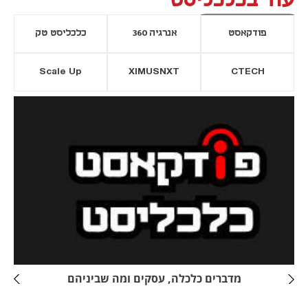
עוד בכלכליסט
פודקאסט
אנרגיה 360
כלכליסט טק
Scale Up
XIMUSNXT
CTECH
יסייה חדשה
נפתח בכרטיסייה חדשה
מדברים כלכלה, עסקים ומה שביניהם