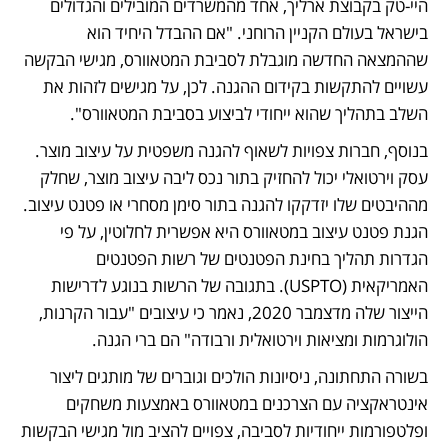
היי-טק בקבוצת ארליך, אחד מהמשרדים המובילים והגדולים 
בישראל בעולם הקניין הרוחני. "אם ההבדל היחיד הוא 
שההמצאה החדשה מוגבלת לסביבת המטאוורס, מגישי הבקשה 
עשויים להתקשות בקידום ההגנה. לכן, על מגישים לזהות את 
השלב בתהליך שהוא ייחודי לביצוע בסביבת המטאוורס".
בנוסף, חברות צפויות לשאוף להגנה משפטית על עיצוב מוצר. 
עסק וירטואלי יכול להחזיק בתור נכס ליבה עיצוב מוצר, שחלק 
מההיבטים שלו יזדקקו להגנה בתור סימן מסחרי או פטנט עיצוב. 
הגנת פטנט עיצוב במטאוורס היא אפשרית לחלוטין, על פי 
הגדרות תהליך בחינת הפטנטים של רשות הפטנטים 
האמריקאית (USPTO). בתגובה של הרשות בנוגע לדרישות 
הייצור שלה מדצמבר 2020, נאמר כי עיצובים "עבור הקרנות, 
הולוגרמות ומציאות וירטואלית ורבודה" הם ברי הגנה.
בשורה התחתונה, ניסיונות הולכים וגוברים של מותגים ליצור 
אינטראקציה עם הצרכנים במטאוורס באמצעות משחקים 
ופלטפורמות ייחודיות לסביבה, צפויים להציב מול מגישי הבקשות 