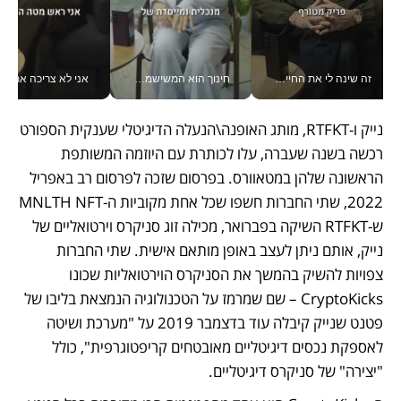
זה שינה לי את החיים: איך עידו איז'ק הופך את הסמארטפון לכלי צילום מקצועי_v
חינוך הוא המשישמה של החיים שלי - V
אני לא צריכה את המשרד:
נייק ו-RTFKT, מותג האופנה\הנעלה הדיגיטלי שענקית הספורט 
רכשה בשנה שעברה, עלו לכותרת עם היוזמה המשותפת 
הראשונה שלהן במטאוורס. בפרסום שזכה לפרסום רב באפריל 
2022, שתי החברות חשפו שכל אחת מקוביות ה-MNLTH NFT 
ש-RTFKT השיקה בפברואר, מכילה זוג סניקרס וירטואליים של 
נייק, אותם ניתן לעצב באופן מותאם אישית. שתי החברות 
צפויות להשיק בהמשך את הסניקרס הוירטואליות שכונו 
CryptoKicks – שם שמרמז על הטכנולוגיה הנמצאת בליבו של 
פטנט שנייק קיבלה עוד בדצמבר 2019 על "מערכת ושיטה 
לאספקת נכסים דיגיטליים מאובטחים קריפטוגרפית", כולל 
"יצירה" של סניקרס דיגיטליים.