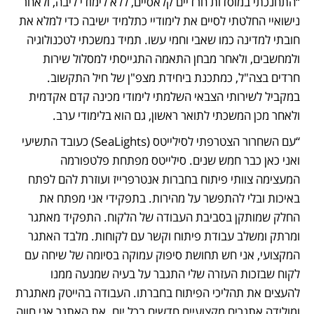
“התחנכתי במוסדות חרדיים קלאסיים, ללא לימודי ליבה, ולאחר 
נישואיי החלטתי לסיים את לימודיי כתלמיד ישיבה כדי למלא את 
חובתי למדינה כמו שאבי וחמי עשו. תמיד נמשכתי לטכנולוגיה 
ולמחשבים, ולאחר מבחן התאמה התגייסתי למסלול שירות 
חרדים בצה"ל, כמתכנת ביחידת מצפ"ן של חיל התקשוב. 
במקביל לשירותי הצבאי השלמתי לימודי מכינה קדם אקדמית 
ולאחר מכן המשכתי לתואר ראשון, גם הוא בלימודי ערב. 
“עם השחרור הצטרפתי לסילייטס (SeaLights) כעובד התשיעי 
ואני כאן כבר חמש שנים. סילייטס מפתחת פלטפורמה 
המעצימה צוותי פיתוח בחברות אנטרפרייז ועוזרת להם לפתח 
באיכות ובלי להתפשר על מהירות. בתפקידי אני מפתח את 
החלק שמותקן בסביבת העבודה של הלקוח. התפקיד מאתגר 
ומרתק ומשלב עבודת פיתוח וקשר עם לקוחות. מלבד האתגר 
המקצועי, אני חש תחושת סיפוק עמוקה בסיומה של שיחה עם 
לקוח שבזכות העזרה שלי התגבר על בעיה שמנעה ממנו 
להעצים את תהליכי הפיתוח בחברתו. העבודה בהייטק מאתגרת 
ומולידה אתגרים מקצועיים חדשים בכל יום. את האתגר אני חווה 