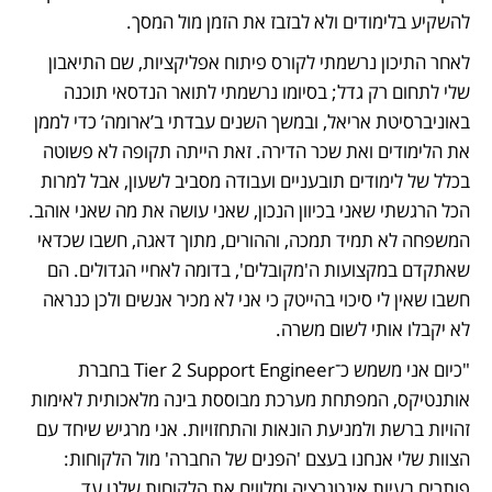
להשקיע בלימודים ולא לבזבז את הזמן מול המסך.
לאחר התיכון נרשמתי לקורס פיתוח אפליקציות, שם התיאבון 
שלי לתחום רק גדל; בסיומו נרשמתי לתואר הנדסאי תוכנה 
באוניברסיטת אריאל, ובמשך השנים עבדתי ב’ארומה’ כדי לממן 
את הלימודים ואת שכר הדירה. זאת הייתה תקופה לא פשוטה 
בכלל של לימודים תובעניים ועבודה מסביב לשעון, אבל למרות 
הכל הרגשתי שאני בכיוון הנכון, שאני עושה את מה שאני אוהב. 
המשפחה לא תמיד תמכה, וההורים, מתוך דאגה, חשבו שכדאי 
שאתקדם במקצועות ה'מקובלים', בדומה לאחיי הגדולים. הם 
חשבו שאין לי סיכוי בהייטק כי אני לא מכיר אנשים ולכן כנראה 
לא יקבלו אותי לשום משרה.
"כיום אני משמש כ־Tier 2 Support Engineer בחברת 
אותנטיקס, המפתחת מערכת מבוססת בינה מלאכותית לאימות 
זהויות ברשת ולמניעת הונאות והתחזויות. אני מרגיש שיחד עם 
הצוות שלי אנחנו בעצם 'הפנים של החברה' מול הלקוחות: 
פותרים בעיות אינטגרציה ומלווים את הלקוחות שלנו עד 