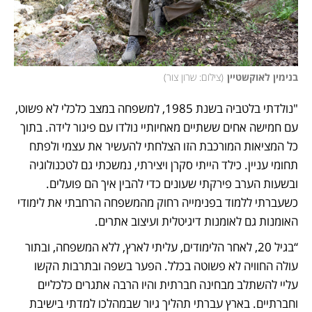
בנימין לאוקשטיין
(
צילום: שרון צור
)
"נולדתי בלטביה בשנת 1985, למשפחה במצב כלכלי לא פשוט, 
עם חמישה אחים ששתיים מאחיותיי נולדו עם פיגור לידה. בתוך 
כל המציאות המורכבת הזו הצלחתי להעשיר את עצמי ולפתח 
תחומי עניין. כילד הייתי סקרן ויצירתי, נמשכתי גם לטכנולוגיה 
ובשעות הערב פירקתי שעונים כדי להבין איך הם פועלים. 
כשעברתי ללמוד בפנימייה רחוק מהמשפחה הרחבתי את לימודי 
האומנות גם לאומנות דיגיטלית ועיצוב אתרים.
“בגיל 20, לאחר הלימודים, עליתי לארץ, ללא המשפחה, ובתור 
עולה החוויה לא פשוטה בכלל. הפער בשפה ובתרבות הקשו 
עליי להשתלב מבחינה חברתית והיו הרבה אתגרים כלכליים 
וחברתיים. בארץ עברתי תהליך גיור שבמהלכו למדתי בישיבת 