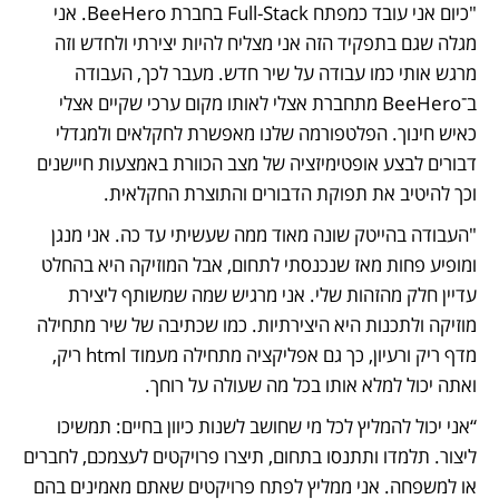
"כיום אני עובד כמפתח Full-Stack בחברת BeeHero. אני 
מגלה שגם בתפקיד הזה אני מצליח להיות יצירתי ולחדש וזה 
מרגש אותי כמו עבודה על שיר חדש. מעבר לכך, העבודה 
ב־BeeHero מתחברת אצלי לאותו מקום ערכי שקיים אצלי 
כאיש חינוך. הפלטפורמה שלנו מאפשרת לחקלאים ולמגדלי 
דבורים לבצע אופטימיזציה של מצב הכוורת באמצעות חיישנים 
וכך להיטיב את תפוקת הדבורים והתוצרת החקלאית. 
"העבודה בהייטק שונה מאוד ממה שעשיתי עד כה. אני מנגן 
ומופיע פחות מאז שנכנסתי לתחום, אבל המוזיקה היא בהחלט 
עדיין חלק מהזהות שלי. אני מרגיש שמה שמשותף ליצירת 
מוזיקה ולתכנות היא היצירתיות. כמו שכתיבה של שיר מתחילה 
מדף ריק ורעיון, כך גם אפליקציה מתחילה מעמוד html ריק, 
ואתה יכול למלא אותו בכל מה שעולה על רוחך.
“אני יכול להמליץ לכל מי שחושב לשנות כיוון בחיים: תמשיכו 
ליצור. תלמדו ותתנסו בתחום, תיצרו פרויקטים לעצמכם, לחברים 
או למשפחה. אני ממליץ לפתח פרויקטים שאתם מאמינים בהם 