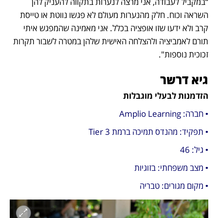
“במקביל לעבודה, אני מרצה לנערות בתקווה להעניק להן 
השראה וכוח. חלק מהנערות מעולם לא פגשו נווטת או טייסת 
קרב ולא ידעו שזו אופציה בכלל. אני מאמינה שהמפגש איתי 
תורם לאמביציה ולהצלחה האישית שלהן במטרה לשבור תקרות 
זכוכית נוספות".
גיא דרשר
הזדמנות לבעלי מוגבלות
• חברה: Amplio Learning
• תפקיד: מהנדס תמיכה ברמת Tier 3
• גיל: 46
• מצב משפחתי: בזוגיות
• מקום מגורים: טבריה