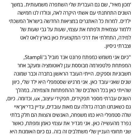
‘מכון מאיר’, שם גם העברית שלי השתפרה משמעותית. במשך 
השנים התחתנתי עם אשתי היקרה לאה, ונולדו לנו חמישה 
ילדים. למרות כל האתגרים במציאות החדשה בישראל המשכתי 
ללמוד עצמאית ולפתח את עצמי, שעות על גבי שעות של 
למידה, התחלתי את דרכי המקצועית כאן בארץ לאט לאט 
וצברתי ניסיון.
"כיום אני משמש כמפתח פרונט אנד מוביל ב־Stampli, 
המפתחת פלטפורמה מבוססת ענן לאוטומציה ומעקב אחר 
חשבוניות וספקים. הייתי העובד הראשון בחברה וכבר שמונה 
שנים שאני עובד כאן. אני מרגיש שסטמפלי היא ילד שלי, כיוון 
שהייתי כאן בכל השלבים של ההתפתחות והצמיחה. במהלך 
השנים עברתי מספר תפקידים, תפקידי עיצוב, ux, וכדומה. כיום, 
גם כשאנחנו חברה גדולה עם מאות עובדים, עדיין בדי־אן־איי 
שלה סטמפלי היא כמו משפחה, האנשים והצוות הם חלק בלתי 
נפרד מהעשייה כאן. אני מגדיר את עצמי כאמן ומפתח, כאשר 
שני תחומי העניין שלי משתלבים זה בזה. גם כיום האומנות היא 