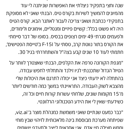
שנה וחצי בתפקיד ניצלתי את האפשרות שניתנה לי עוד 
מהמיונים להמשיך לשירות בקורס טיס. הבנתי שאני לא מסופקת 
בתפקידי ככתבת ושאני צריכה לעבור לאתגר הבא. קורס הטיס 
היה לא פשוט בכלל: קשיים פיזיים ומנטליים, אימונים ולימודים, 
ולפעמים סגרתי 49 ימים רצופים בבסיס. בסופו של דבר סיימתי 
את הקורס בתור נווטת קרב, טסתי על F-15I ב’טייסת הפטישים’, 
חתמתי לעוד 10 שנים קבע בצה"ל והשתחררתי בגיל 30. 
"מגפת הקורונה טרפה את הקלפים, הבנתי שאצטרך לוותר על 
הטיול הגדול שתכננתי לניו זילנד והתחלתי לחפש עבודה. 
בהתחלה לא ידעתי כיצד אני יכולה לתרגם את היכולות שלי 
מהצבא לשוק העבודה. התראיינתי במשך כמה חודשים ליותר 
מ־15 מקומות שונים, שלחתי עשרות קורות חיים וכל זה, 
כשידעתי שאין לי את הידע הטכנולוגי הרלוונטי.
"כבר כמעט שנתיים שאני משמשת כמנהלת מוצר ב־viz.ai, 
שפיתחה מערכת מבוססת בינה מלאכותית לזיהוי שבץ מוחי 
וממש מצילה חיי אדם. אני אחראית לייצר ולתעדף יישומים 