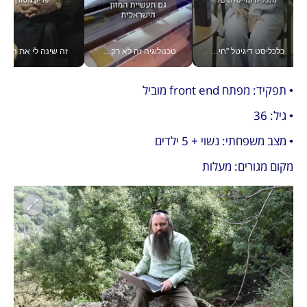
טכנולוגיה זה לא רק בהייטק: גם תעשיית המזון הישראלית מאמצת כלי AI, אוטומציה וניתוח דאטה בזמן אמת
זה שינה לי את החיים: איך עידו איז'ק הופך את הסמארטפון לכלי צילום מקצועי_v
• תפקיד: מפתח front end מוביל
• גיל: 36 
• מצב משפחתי: נשוי + 5 ילדים
מקום מגורים: מעלות