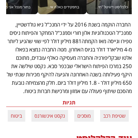
כלכליסט דיגיטל "חינוך הוא המשימה של החיים שלי"_v
בתפקידים כאלה אי אפשר לחכות: אושרת לוי מניעה השקעות ענק מהטלפון_v
בתור מנכל אני מקבל מאות הח
 החברה הוקמה בשנת 2016 על ידי המנכ"ל גיא גולדשטיין, 
סמנכ"ל הטכנולוגיות אלון חורי וסמנכ"ל המחקר והפיתוח ניסים 
טפירו וגייסה מאז הקמתה881 מיליון דולר לפי שווי שהגיע ליותר 
מ-4 מיליארד דולר בגיוס האחרון. מטה החברה נמצא בפאלו 
אלטו שבקליפורניה והחברה מעסיקה כאלף עובדים, מתוכם 
250 במרכז הפיתוח הישראלי שבכפר סבא. נקסט שילשה את 
היקף פעילותה בשנה האחרונה והגיעה להיקף מכירות שנתי של 
650 מיליון דולר - 1.8 מיליון דולר ביום. חלק מהצמיחה נובעת 
מהסכם שיתוף פעולה עם אמזון ומרכישת חברות ביטוח.
תגיות
שטיפת רכב
מוסכים
נקסט אינשורנס
ביטוח