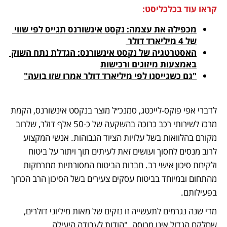
קראו עוד בכלכליסט:
מכפילה את עצמה: נקסט אינשורנס תגייס לפי שווי 
של 4 מיליארד דולר 
האסטרטגיה של נקסט אינשורנס: הגדלת נתח השוק 
באמצעות מיזוגים ורכישות
"גם כשגייסנו לפי מיליארד דולר אמרו שזו בועה"
לדברי אפי פוקס-לייכטג, סמנכ״ל מוצר בנקסט אינשורנס, הקמת 
מרכז לשירותי רכב כרוכה בהשקעה של כ-50 אלף דולר, שלרוב 
מקורם בהלוואות בשל עלויות הציוד הגבוהות. אנשי המקצוע 
לרוב מנסים לחסוך ועושים זאת לעיתים תוך ויתור על ביטוח 
ולקיחת סיכון אישי רב. חברות הביטוח המסורתיות מתרחקות 
מהתחום ובמיוחד בביטוח עסקים צעירים בשל הסיכון הרב הכרוך 
בפעילותם.
מדי שנה נגרמים לתעשייה זו נזקים של מאות מיליוני דולרים, 
שחלקם הגדול אינו מכוסה. "הודות לעבודה היעילה 