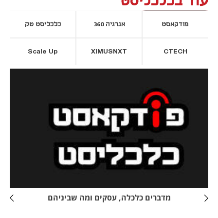
עוד בכלכליסט
פודקאסט
אנרגיה 360
כלכליסט טק
Scale Up
XIMUSNXT
CTECH
יסייה חדשה
נפתח בכרטיסייה חדשה
מדברים כלכלה, עסקים ומה שביניהם