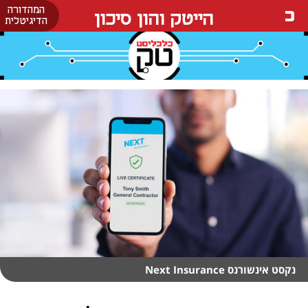
המהדורה
הייטק והון סיכון
הדיגיטלית
נקסט אינשורנס Next Insurance