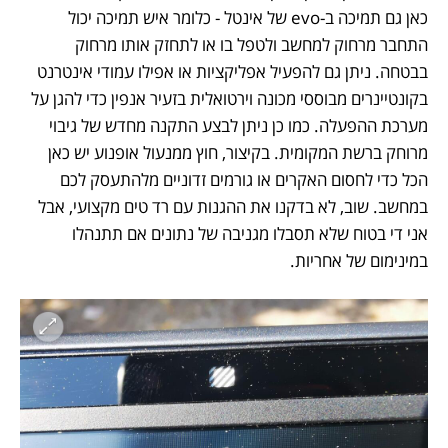
כאן גם תמיכה ב-evo של אינטל - כלומר איש תמיכה יכול 
התחבר מרחוק למחשב ולטפל בו או לתחזק אותו מרחוק 
בבטחה. ניתן גם להפעיל אפליקציות או אפילו עמודי אינטרנט 
בקונטיינרים מבוססי מכונה וירטואלית בזעיר אנפין כדי להגן על 
מערכת ההפעלה. כמו כן ניתן לבצע התקנה מחדש של גיבוי 
מרוחק ברשת המקומית. בקיצור, חוץ ממנעול אופנוע יש כאן 
הכל כדי לחסום האקרים או גורמים זדוניים מלהתעסק לכם 
במחשב. שוב, לא בדקנו את ההגנות עם רד טים מקצועי, אבל 
אני די בטוח שלא תסבלו מגניבה של נתונים אם תתנהלו 
במינימום של אחריות.