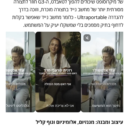
של מיקרוסופט שיכולים להפוך לטאבלט, ה-G3 חוזר לתצורה 
מסורתית יותר של מחשב נייד בתצורה מוכרת, וזוכה בדרך 
להגדרה Ultraportable - כלומר מחשב נייד שאפשר בקלות 
לדחוף בתיק מסמכים בלי שמשקלו יעיק על המשתמש. 
חינוך הוא המשישמה של החיים שלי - V
אני לא צריכה את המשרד: רונית שרעבי-חדד מנהלת ארגון של 30000 עובדים מכל מקום_v
כלכליסט דיגיטל
עיצוב ומבנה: מגנזיום, אלומיניום וגוף קליל