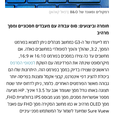
רמקולים וסאונד של B&O
(
רפאל קאהאן
)
חומרה וביצועים: סוס עבודה עם מעבדים חסכוניים ומסך 
מרהיב
רמז לייעודו של ה-G3 כמחשב מנהלים ניתן למצוא בפורמט 
המסך, 3:2, שהולך והופך לפופולרי במחשבים כאלה. אם 
מחשבים עד כה צוידו במסכים בפורמט 16:10 או 16:9, 
מיקרוסופט שינתה את הפרדיגמה עם השקת 
לפטופי הסרפס
הראשונים שצוידו בדיוק במסך בפורמט הזה. היתרונות שלו הם 
ביכולת להציג דפי אינטרנט, קבצי אקסל ומצגות בפריסה יותר 
גבוהה מאשר הפורמטים האחרים. כלומר, ניתן לדחוס יותר שטח 
תצוגה באותו גודל מסך שעומד אגב על 13.5 אינץ'. HP מציעה 
מספר אפשרויות מסכים, מסך מגע מבוסס IPS ברזולוציית FHD, 
מסך OLED מרהיב או כמו מחשב הסקירה מסך FHD עם פאנל 
Sure Vuew שמיועד לשמור על המשתמש מפני עיניים 