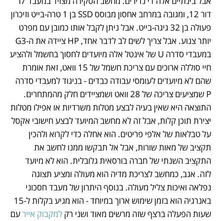
אבל בינתיים אלה די נדירים. מחשב הסקירה מצויד במעבד i7 
דור 12, ומגובה במרחב אחסון מבוסס SSD בן 1 טרה-בייט וזיכרון 
פעולה בן 32 גיגה-בייט. אבל ניתן לקבל אותו כמובן עם מפרט 
יותר צנוע. אבל צריך לשים לב לדבר אחד, HP ציידה את ה-G3 
במעבדי סדרה U של אינטל אלה מיועדים לחסוך בחשמל ולהציע 
חיי סוללה ארוכים עם צריכת חשמל של 15 וואט, זאת אומרת 
שהם לא מיועדים לעומסי עבודה כבדים - בניגוד למעבדי סדרה 
P שמציעים צריכה של 28 וואט ושמציידים חלק מהמתחרים. 
התוצאה היא שאין בעיה לבצע מטלות משרדיות או אפילו מטלות 
יצירת תוכן קלות, אבל זה לא מחשב המיועד לבצע חישובי אקסל 
על טבלאות של אלפי פריטים. הוא אחלה כדי לקרוא ולהכין 
תקציב של מאות שורות, אבל אל תבקשו ממנו לחשב את 
התקציב השנתי של חברה בורסאית גלובלית. הוא לא מיועד 
לזה. אגב, כמחשב לצריכת מדיה הוא מעולה ומציע תצוגה 
נפלאה ואיכות צליל מעולה. בנוסף היתרון של מעבד חסכוני 
באנרגיה הוא בזמן שימוש ארוך במיוחד - הוא מגיע בקלות ל-15 
שעות הפעלה ברצף שזה מרשים מאוד ושני רק 
למקבוק אייר
 עם 