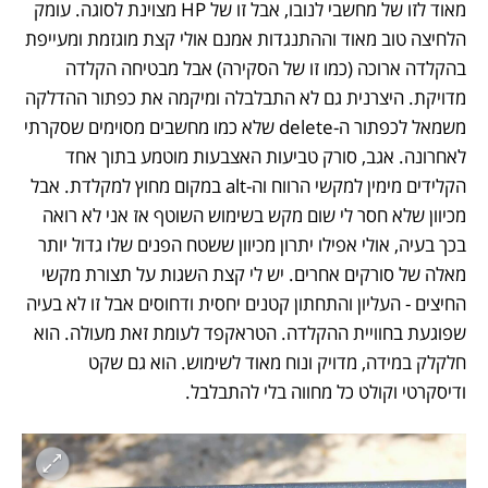
מאוד לזו של מחשבי לנובו, אבל זו של HP מצוינת לסוגה. עומק 
הלחיצה טוב מאוד וההתנגדות אמנם אולי קצת מוגזמת ומעייפת 
בהקלדה ארוכה (כמו זו של הסקירה) אבל מבטיחה הקלדה 
מדויקת. היצרנית גם לא התבלבלה ומיקמה את כפתור ההדלקה 
משמאל לכפתור ה-delete שלא כמו מחשבים מסוימים שסקרתי 
לאחרונה. אגב, סורק טביעות האצבעות מוטמע בתוך אחד 
הקלידים מימין למקשי הרווח וה-alt במקום מחוץ למקלדת. אבל 
מכיוון שלא חסר לי שום מקש בשימוש השוטף אז אני לא רואה 
בכך בעיה, אולי אפילו יתרון מכיוון ששטח הפנים שלו גדול יותר 
מאלה של סורקים אחרים. יש לי קצת השגות על תצורת מקשי 
החיצים - העליון והתחתון קטנים יחסית ודחוסים אבל זו לא בעיה 
שפוגעת בחוויית ההקלדה. הטראקפד לעומת זאת מעולה. הוא 
חלקלק במידה, מדויק ונוח מאוד לשימוש. הוא גם שקט 
ודיסקרטי וקולט כל מחווה בלי להתבלבל. 