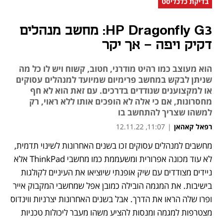
בדיקת כלכליסט
HP Dragonfly G3: מחשב מנהלים
דקיק ויפה - אך יקר
הוא מעוצב כמו רהיט מודרני, חטוב, קשוח ויש לו כל מה
שניתן לבקש במחשב פרימיום שמיועד למנהלים עסוקים
או למקצוענים שנודדים בדרכים. עם זאת הוא לא חף
מחסרונות, אם כי אלה לא הופכים אותו ללא ראוי, רק
למשהו שצריך להתחשב בו
רפאל קאהאן
|
11:07, 12.11.22
מחשבים למנהלים עסוקים זכו בשנים האחרונות לשינוי תדמית, 
נפתח בכרטיסייה חדשה
נפתח בכרטיסייה חדשה
נפתח בכרטיסייה חדשה
לא עוד מכונה אפרורית ומשעממת כמו מחשבי ThinkPad אלא 
ניידים מצודדים עם שיק אופנתי שיוציאו את העיניים לקולגות 
בישיבות. את המגמה הובילה כמובן אפל שמחשבי המקבוק אייר 
ופרו שלה הראו את הדרך. אבל בשנים האחרונות יצרניות ווינדוס 
מצטרפות למגמה ומנסות להציע משהו מעבר ליכולות טכניות 