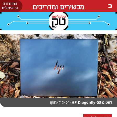
המהדורה
מכשירים ומדריכים
הדיגיטלית
לפטופ HP Dragonfly G3
(רפאל קאהאן)