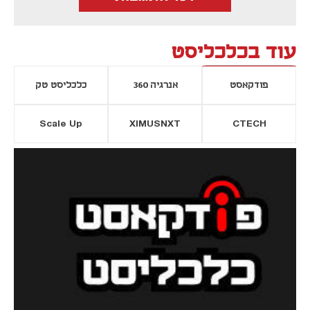
עוד בכלכליסט
פודקאסט
אנרגיה 360
כלכליסט טק
Scale Up
XIMUSNXT
CTECH
יסייה חדשה
נפתח בכרטיסייה חדשה