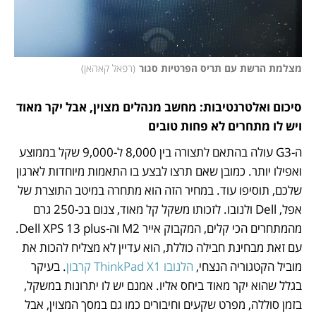
מצלמת הרשת עם תריס הפרטיות סגור
(
רפאל קאהאן
)
סיכום ואלטרנטיבות: מחשב מנהלים מצוין, אבל יקר מאוד 
ויש לו מתחרים לא פחות טובים
ה-G3 עולה בהתאם לתצורה בין 8,000 ל-9,000 שקל בממוצע 
ואפילו יותר. כמובן שאם תרצו לבצע בו התאמות מיוחדות לארגון 
שלכם, תוסיפו עוד. במחיר הזה הוא מתחרה במיטב התוצרת של 
אפל, Dell ולנובו. לזכותו משקל קל מאוד, צנום בכ-250 גרם 
מהמתחרים הכי קלים, המקבוק אייר M2 וה-Dell XPS 13 plus. 
עם זאת מבחינת חבילה כוללת, הוא עדיין לא מצליח להכות את 
מוביל הקטגוריה הנצחי, 
הלנובו ThinkPad X1 קרבון
. בעיקר 
בגלל שהוא יקר מאוד ביחס אליו. אמנם יש לו יתרונות במשקל, 
בזמן סוללה, מפרט שקעים וחיבורים כמו גם במסך המצוין, אבל 