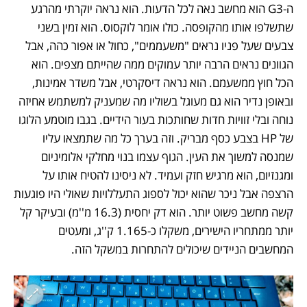
ה-G3 הוא מחשב נאה לכל הדעות. הוא נראה יוקרתי מהרגע 
שתשלפו אותו מהקופסה. כולו אומר לוקסוס. הוא זמין בשני 
צבעים שעל פניו נראים "משעממים", כחול או אפור כהה, אבל 
הגוונים נראים הרבה יותר עמוקים ממה שהייתם מצפים. הוא 
הכל חוץ ממשעמם. הוא נראה דיסקרטי, אבל משדר אמינות, 
ובאופן נדיר הוא גם מעוגל בשוליו מה שמעניק למשתמש אחיזה 
נוחה ובלי זוויות חדות שחותכות בעור הידיים. בגבו מוטמע הלוגו 
של HP בצבע כסף מבריק. וזה בערך כל מה שתמצאו עליו 
שמנסה למשוך את העין. הגוף עצמו בנוי מחלקי אלומיניום 
ומגנזיום, הוא מרגיש חזק ועמיד. לא ניסינו להטיח אותו על 
הרצפה אבל ניכר שהוא יכול לספוג התעללויות שאולי היו פוגעות 
קשה מחשב פשוט יותר. הוא דק יחסית (16.3 מ''מ) ובעיקר קל 
יותר ממתחריו הישירים, משקלו כ-1.165 ק''ג, ומעטים 
המחשבים הניידים שיכולים להתחרות במשקל הזה. 