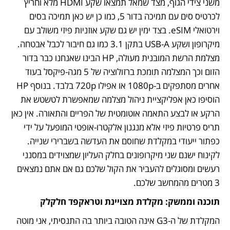
משני צידי הגוף, מצד שמאל תמצאו שקע HDMI מלא וחריץ 
לכרטיס סים עם תמיכה בדור 5, כמו כן יש כאן תמיכה בסים 
וירטואלי eSIM. בצד ימין יש גם שקע אוזניות פיזי משולב עם 
מיקרופון ושקע USB-A בתקן 3.1 כמו גם חיבור לכבל אבטחה. 
מצלמת הרשת המובנית מעולה, HP הבינו שאנחנו כבר בדור 
הזום וכך המצלמה תומכת ברזולוציה של 5 מגה-פיקסל בעוד 
אחרים מסתפקים ב-1080p או אפילו 720p בלבד. בנוסף HP 
הוסיפו כאן אפליקציית ניהול מצלמה שמאפשרת לטשטש את 
הרקע או לבצע התאמה אוטומטית של הפריים והתאורה. אין כאן 
תריס פרטיות פיזי אלא מנגנון אלקטרו-אופטי המופעל על ידי 
כפתור ייעודי במקלדת שחוסם את העדשה בשברירי שנייה. 
לקינוח ישנם שני מיקרופונים בחלק העליון שמצוידים במסנני 
רעשים ומסוגלים להעביר את הקול שלכם גם אם אתם נמצאים 
3 מטרים מהמחשב שלכם. 	
תוכנה וממשק: מקלדת מצויינת וטראקפד חלקלק
המקלדת של ה-G3 אינה הטובה ביותר בה התנסיתי, אני מוטה 