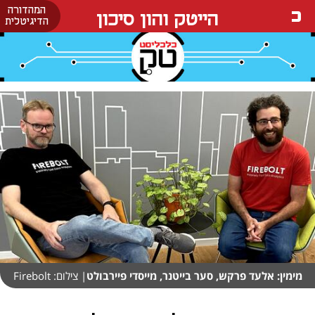
המהדורה
הייטק והון סיכון
הדיגיטלית
מימין: אלעד פרקש, סער בייטנר, מייסדי פיירבולט
| צילום: Firebolt