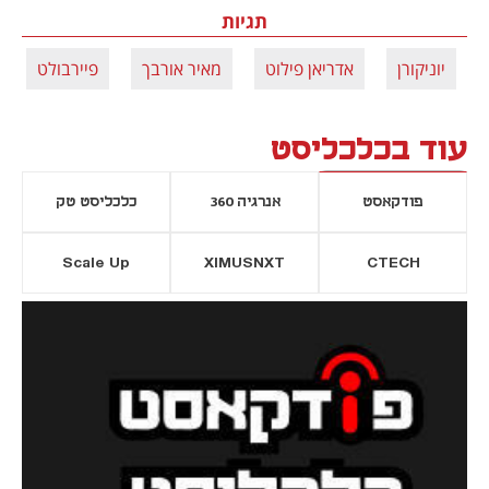
תגיות
יוניקורן
אדריאן פילוט
מאיר אורבך
פיירבולט
עוד בכלכליסט
פודקאסט
אנרגיה 360
כלכליסט טק
Scale Up
XIMUSNXT
CTECH
יסייה חדשה
נפתח בכרטיסייה חדשה