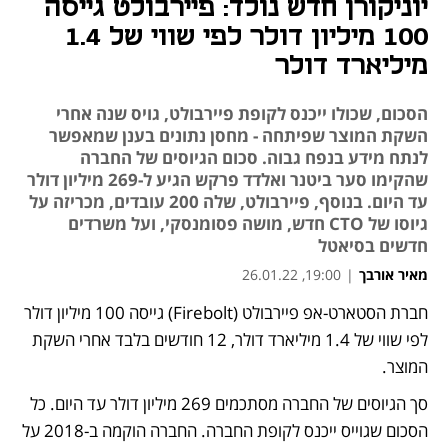
יוניקורן חדש נולד: פיירבולט גייסה
100 מיליון דולר לפי שווי של 1.4
מיליארד דולר
הסכום, שכולו ייכנס לקופת פיירבולט, גויס שנה אחרי
השקת המוצר שפיתחה - מחסן נתונים בענן שמאפשר
לנתח מידע בנפח גבוה. סכום הגיוסים של החברה
שהקימו סער ביטנר ואלדד פרקש הגיע ל-269 מיליון דולר
עד היום. בנוסף, פיירבולט, שלה 200 עובדים, מכריזה על
גיוסו של CTO חדש, מושה פסומנסקי, ועל משרדים
חדשים בסיאטל
מאיר אורבך
|
19:00, 26.01.22
חברת הסטארט-אפ פיירבולט (Firebolt) גייסה 100 מיליון דולר 
נפתח בכרטיסייה חדשה
נפתח בכרטיסייה חדשה
נפתח בכרטיסייה חדשה
לפי שווי של 1.4 מיליארד דולר, 12 חודשים בלבד אחרי השקת 
המוצר. 
סך הגיוסים של החברה מסתכמים 269 מיליון דולר עד היום. כל 
הסכום שגוייס ייכנס לקופת החברה. החברה הוקמה ב-2018 על 