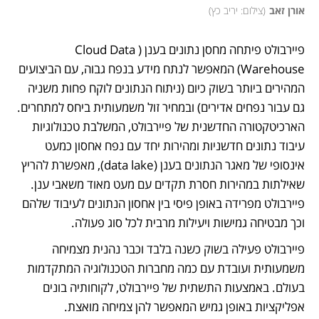
אורן זאב
(
צילום: יריב כץ
)
פיירבולט פיתחה מחסן נתונים בענן (Cloud Data 
Warehouse) המאפשר לנתח מידע בנפח גבוה, עם הביצועים 
המהירים ביותר בשוק כיום (ניתוח הנתונים לוקח פחות משניה 
גם עבור נפחים אדירים) ובמחיר זול משמעותית ביחס למתחרים. 
הארכיטקטורה החדשנית של פיירבולט, המשלבת טכנולוגיות 
עיבוד נתונים חדשניות ומהירות יחד עם נפח אחסון כמעט 
אינסופי של מאגר הנתונים בענן (data lake), מאפשרת להריץ 
שאילתות במהירות חסרת תקדים עם מעט מאוד משאבי ענן. 
פיירבולט מפרידה באופן פיסי בין אחסון הנתונים לעיבוד שלהם 
וכך מבטיחה גמישות ויעילות מרבית לכל סוג פעולה.
פיירבולט פעילה בשוק כשנה בלבד וכבר נהנית מצמיחה 
משמעותית ועובדת עם כמה מחברות הטכנולוגיה המתקדמות 
בעולם. באמצעות התשתית של פיירבולט, לקוחותיה בונים 
אפליקציות באופן גמיש המאפשר להן צמיחה מואצת. 