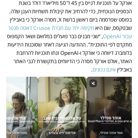
אורקל על תוכניות לגייס בין 45 ל־50 מיליארד דולר בשנת 
הכספים הנוכחית, כדי להרחיב את קיבולת תשתיות הענן שלה. 
בפוסט שפרסמה ביום ראשון ברשת X, מסרה אורקל כי באבילין 
שבטקסס, שם היא 
מקימה יחד עם חברת Crusoe דאטה סנטר 
עבור OpenAI
, “שני מבנים כבר פועלים במלואם ושאר הקמפוס 
מתקדם לפי התוכנית”. ההודעה הגיעה לאחר שסוכנות הידיעות 
בלומברג דיווחה כי אורקל ו-OpenAI זנחו תוכניות להרחבת 
האתר, אולם אורקל מסרה כי הדיווחים בתקשורת לגבי האתר 
באבילין 
אינם נכונים
.