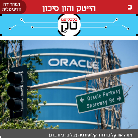
המהדורה
הייטק והון סיכון
הדיגיטלית
מטה אורקל ברדווד קליפורניה
(צילום: בלומברג)