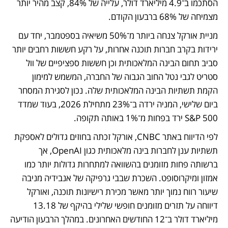
הסתכמו ב־4.9 מיליארד דולר, עלייה של 84%, קצב מהיר יותר 
מצמיחה של 68% ברבעון הקודם.
מניית אורקל צנחה ביותר מ־50% משיאיה בספטמבר, יחד עם 
ירידות בקרב חברות תוכנה אחרות, על רקע חששות רחבים יותר 
סביב תחום הבינה המלאכותית וכן חששות ספציפיים של וול 
סטריט לגבי נטל החוב הגבוה של החברה, המשמש למימון 
הקמת תשתיות הבינה המלאכותית שלה. נכון לסגירת המסחר 
ביום שלישי, המניה ירדה ב־23% מתחילת 2026, בעוד שמדד 
S&P 500 ירד בפחות מ־1% באותה תקופה.
לפי הדיווח באתר CNBC, אורקל זכתה בחוזים גדולים לאספקת 
תשתיות ענן לחברות בינה מלאכותית כגון OpenAI, אך 
ברשותה פחות מזומנים בהשוואה למתחרות גדולות יותר כמו 
אמזון ומיקרוסופט. השכרת שבבי גרפיקה של אנבידיה מניבה 
שיעור רווח נמוך יותר מאשר מכירת רישיונות תוכנה, ואורקל 
דיווחה על תזרים מזומנים חופשי שלילי בהיקף של 13.18 
מיליארד דולר ב־12 החודשים האחרונים. במהלך הרבעון הודיעה 