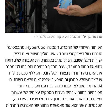
ארז פרייבך יו"ר ומנכ"ל זוטא קור
(
צילום: גל ברף  
)
הפיתוח הייחודי של החברה, המכונה HyperCool, מתבסס על 
הזרמת נוזל דיאלקטרי מיוחד שאינו מוליך חשמל ואינו דליק 
ישירות מעל השבב. הנוזל מגיע בטמפרטורת העבודה שלו, רותח 
כתוצאה מחום המעבד, ועצם תהליך הרתיחה והפיכתו לגז מפנה 
את האנרגיה התרמית בצורה יעילה ובטוחה, ללא סכנת נזילות 
או קצר חשמלי. פתרון זה מאפשר אינטגרציה מלאה בשרתי ה-
AI המתקדמים, לצד עבודה משולבת עם מערכות קירור 
מסורתיות בחוות שרתים בעלות הספקים עצומים של עשרות 
ומאות מגה-וואט. מעבר לחיסכון הדרמטי בצריכת האנרגיה, 
הטכנולוגיה של זוטא קור מאפשרת מחזור של האנרגיה התרמית 