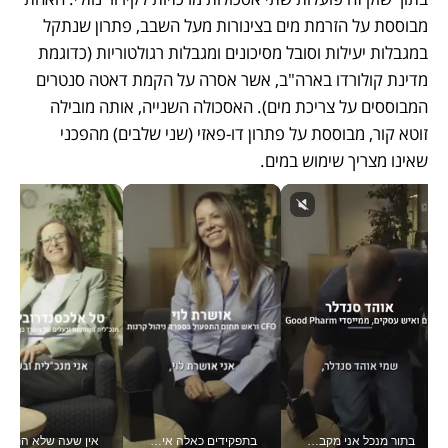
מבוססת על הזרמת מים בצינורות מעל השבב, פתרון שנתקל 
במגבלות יעילות וסובל מסיכונים ומגבלות רגולטוריות (כדוגמת 
מדינת קולורדו בארה"ב, אשר אסרה על הקמת דאטה סנטרים 
המבוססים על צריכת מים). האסכולה השנייה, אותה מובילה 
זוטא קור, מבוססת על פתרון דו-פאזי (שני שלבים) מהפכני 
שאינו מצריך שימוש במים.
בתור מנכל אני מקבל מאות החלטות ביום, וה- Galaxy Z Fold8 Ultra עוזר לי לחתוך אותן מהר יותר_v
בתפקידים כאלה אי אפשר לחכות: אושרת לוי מניעה השקעות ענק מהטלפון_v
אין שעה שלא התעסקתי במשבר - טל אלכסנדרוביץ’ שגב מנהלת משברים