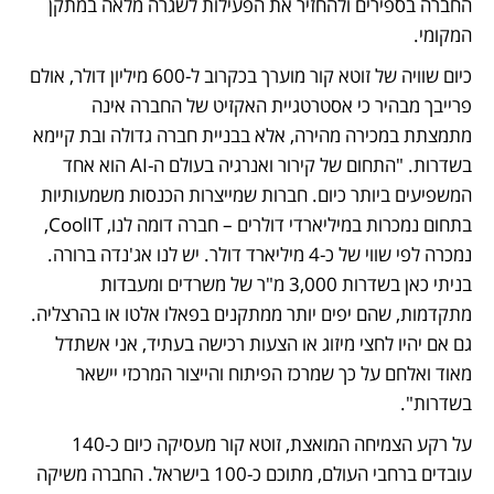
החברה בספירים ולהחזיר את הפעילות לשגרה מלאה במתקן 
המקומי.
כיום שוויה של זוטא קור מוערך בכקרוב ל-600 מיליון דולר, אולם 
פרייבך מבהיר כי אסטרטגיית האקזיט של החברה אינה 
מתמצתת במכירה מהירה, אלא בבניית חברה גדולה ובת קיימא 
בשדרות. "התחום של קירור ואנרגיה בעולם ה-AI הוא אחד 
המשפיעים ביותר כיום. חברות שמייצרות הכנסות משמעותיות 
בתחום נמכרות במיליארדי דולרים – חברה דומה לנו, CoolIT, 
נמכרה לפי שווי של כ-4 מיליארד דולר. יש לנו אג'נדה ברורה. 
בניתי כאן בשדרות 3,000 מ"ר של משרדים ומעבדות 
מתקדמות, שהם יפים יותר ממתקנים בפאלו אלטו או בהרצליה. 
גם אם יהיו לחצי מיזוג או הצעות רכישה בעתיד, אני אשתדל 
מאוד ואלחם על כך שמרכז הפיתוח והייצור המרכזי יישאר 
בשדרות".
על רקע הצמיחה המואצת, זוטא קור מעסיקה כיום כ-140 
עובדים ברחבי העולם, מתוכם כ-100 בישראל. החברה משיקה 