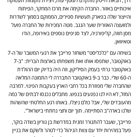
דרך, הבאת הייטק מתקדם לעוטף עזה, ויצירת מקומות תעסוקה 
איכותיים באזור. החברה הקימה את מרכז המחקר, הפיתוח 
והייצור שלה בפארק תעשיות ספירים, הממוקם בסמוך לשדרות 
ולמועצה האזורית שער הנגב. מטה המכירות של החברה פועל 
מסן חוזה, קליפורניה, לצד סניפים נוספים באירופה, הודו 
וטאיוואן.
בשיחה עם "כלכליסט" משחזר פרייבך את רגעי המשבר של ה-7 
באוקטובר, שתפסו אותו ואת משפחתו בארצות הברית: "ב-7 
באוקטובר גרתי בעמק הסיליקון, וזה היה בדיוק יום ההולדת 
ה-60 שלי. כבר ב-9 באוקטובר התבררה לי התמונה המלאה 
שהחברה שלי מפוזרת בכל רחבי הארץ בעקבות הפינוי. למרבה 
המזל, לא היו לנו נפגעים בנפש. מחבלים נכנסו לבתים של כמה 
מהעובדים שלי, אבל כולם ניצלו. באותו רגע החלטתי שהשהות 
שלנו בארה"ב הסתיימה. תוך יום וחצי נחתתי בישראל".
פרייבך, שעבר להתגורר זמנית במדרשת בן גוריון בשדה בוקר, 
פעל במהירות יחד עם צוות הניהול כדי לטהר ולשקם את בניין 