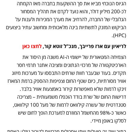
הגיוס הנוכחי מביא את סך ההשקעות בחברה מאז הקמתה 
לכ-200 מיליון דולר, והוא נועד לקדם את תהליך המסחור 
הגלובלי של החברה, להרחיב את מערך המכירות ולענות על 
הביקוש המזנק לתשתיות בינה מלאכותית ומחשוב עתיר ביצועים 
(HPC).
לריאיון עם ארז פרייבך, מנכ"ל זוטא קור, 
לחצו כאן
הצמיחה המטאורית של יישומי ה-AI משנה מן היסוד את 
הארכיטקטורה של מרכזי הנתונים ומציבה אתגר תרמי חסר 
תקדים. בעוד שבעבר חוות שרתים התבססו על מערכות מיזוג 
אוויר מסורתיות, כיום שטף החום וצפיפות ההספק ברמת המארז 
זינקו לרמות שלא מאפשרות קירור באמצעות אוויר בלבד. 
דרישות החום של שרת בודד הוכפלו משמעותית – מצריכה 
סטנדרטית של עשרה קילוואט לרמות של מעל 100 קילוואט, 
כאשר כ-98% מהחשמל המוזרם למערכת הופך לחום שיש 
לסלקו באופן מיידי.
בתוך שוק זה פועלות שתי אסכולות מרכזיות לקירור נוזלי: האחת 