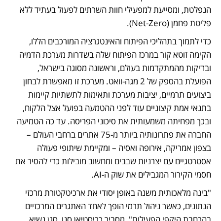
הנפלטת, ומסייעת למפעילי חוות השרתים לפעול בעתיד ללא 
פליטת פחמן (Net-Zero).
כדי לתמוך בתהליכי הפיתוח והאינטגרציה המורכבים הללו, 
הקימה זוטא קור במרכז הפיתוח שלה בשדרות מערכת הדמיה 
ובדיקות מהמתקדמות בעולם, וראשונה מסוגה בישראל, 
הפועלת בהספק של 2 מגה-וואט. מערכת זו מאפשרת לבחון 
ביצועים תרמיים, יציבות מערכת ותאימות לתשתיות קיימות 
בתנאי אמת קיצוניים עוד לפני ההטמעה בפועל אצל הלקוח, 
ובכך מפחיתה משמעותית את סיכוני הפריסה. עד כה הטמיעה 
החברה את פתרונותיה ביותר מ-75 אתרים ברחבי העולם – 
בצפון אמריקה, אירופה ואסיה – ומקיימת שיתופי פעולה 
אסטרטגיים עם יצרניות שבבים ומחשוב מובילות כדי להסיר את 
חסמי הקירור המגבילים את שוק ה-AI.
"בינה מלאכותית משנה באופן יסודי את ארכיטקטורת מרכזי 
הנתונים, כאשר ניהול תרמי הופך לאחד האתגרים המרכזיים 
בהרחבת היקפי הפעילות", מסביר כריסטיאן סנו, סגן נשיא 