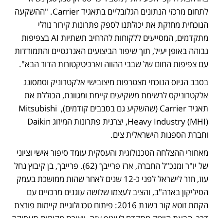
לתחום מרכזי הנתונים הגלובליים בתאגיד Carrier. "ההשקעה 
הנוכחית מחזקת את יכולתנו לספק פתרונות קירור נוזלי 
מתקדמים, המסייעים ללקוחות להרחיב תשתיות AI בצפיפות 
גבוהה באופן יעיל, תוך שיפור הביצועים האנרגטיים והתמודדות 
עם צפיפות החום של שבבי ההווה וארכיטקטורות הדור הבא".
בסבב הגיוס הנוכחי מצטרפות מיצובישי אלקטרוניק וסמסונג 
אלקטרוניקס לרשימת משקיעים קיימת ומגוונת, הכוללת את 
תאגיד Carrier (שהשקיע גם בסבבים קודמים), Mitsubishi 
Heavy Industry (MHI), יצרנית פתרונות המיזוג Daikin 
וחברת הספנות הישראלית צים.
מאחורי ההצלחה הטכנולוגית והעסקית עומד סיפור אישי וציוני 
של יו"ר ומנכ"ל החברה, ארז פרייבך (62). פרייבך, בן קיבוץ נחל 
עוז, חזר לישראל לפני כ-12 שנים לאחר שהות ממושכת בעמק 
הסיליקון בארה"ב, והציב לעצמו שלושה עוגנים מרכזיים עם 
הקמת זוטא קור בשנת 2016: פיתוח טכנולוגיית קיימות פורצת 