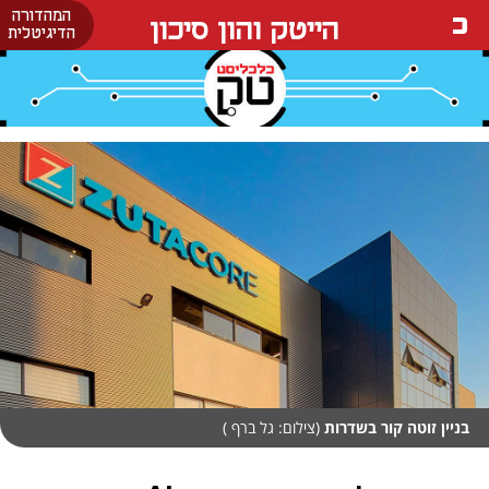
המהדורה
הייטק והון סיכון
הדיגיטלית
בניין זוטה קור בשדרות
(צילום: גל ברף )