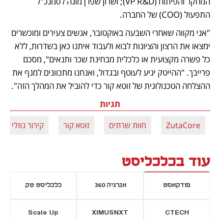
המחקר והפיתוח (VP R&D); ושרון שפרן מונה לסמנכ"ל 
התפעול (COO) של החברה.
"אני מקווה שאחרי השבעה באוקטובר, אנשים צעירים ומוכשרים 
ימצאו את הרצון והציונות לבוא ולעבוד איתנו כאן בשדרות, ללא 
כל פשרה מקצועית או כלכלית מבחינת שכר ותנאים", מסכם 
פרייבך. "ההייטק יגיע לעוטף ובגדול, ואנחנו מתכוונים למנף את 
ההצלחה הטכנולוגית של זוטא קור כדי להוביל את המהלך הזה".
תגיות
ZutaCore
חוות שרתים
זוטא קור
קירור נוזלי
עוד בכלכליסט
פודקאסט
אנרגיה 360
כלכליסט טק
Scale Up
XIMUSNXT
CTECH