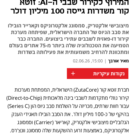
המירוץ לקירור שבבי ה-AI: זוטא
קור משדרות גייסה 100 מיליון דולר
מיצובישי אלקטריק, סמסונג אלקטרוניקס וקארייר הובילו
את סבב הגיוס של החברה הישראלית, שפיתחה מערכת
קירור דו-פאזית לשבבים עתירי ביצועים. החברה כבר
הטמיעה את הטכנולוגיה שלה ביותר מ-75 אתרים בעולם
ומתכוונת להרחיב משמעותית את פעילותה בשדרות
מאיר אורבך
|
15:00, 02.06.26
+
נקודות עיקריות
חברת זוטא קור (ZutaCore) הישראלית, המפתחת מערכות 
נפתח בכרטיסייה חדשה
קירור נוזלי מתקדמות לשבבי בינה מלאכותית (Direct-to-Chip) 
עבור חוות שרתים, מכריזה על השלמת סבב גיוס הון (Series C) 
בהיקף של כ-100 מיליון דולר. את הסבב הובילו תאגידי הענק 
הגלובליים מיצובישי אלקטריק, קאריאר (Carrier) וסמסונג 
אלקטרוניקס, באמצעות זרוע ההשקעות שלה סמסונג וונצ'רס. 