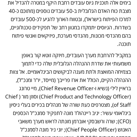
בימים אלה תוכנית גיוס עובדים רחבת היקף במטרה להגדיל את 
מצבת כוח האדם הגלובלית ב-50 עובדים נוספים (מתוכם כ-40 
למרכז הפיתוח בישראל), ובטווח הארוך להגיע לכ-500 עובדים 
בשדרות. הגיוסים יתמקדו במגוון רחב של תפקידים טכנולוגיים, 
בהם מהנדסי מכונות, מהנדסי מערכת, פיזיקאים ואנשי פיתוח 
תוכנה.
במקביל להרחבת מערך העובדים, חיזקה זוטא קור באופן 
משמעותי את שדרת ההנהלה הגלובלית שלה כדי לתמוך 
בצמיחה המואצת ולתת מענה לביקושים הבינלאומיים. אל צוות 
ההנהלה הקיים, הכולל את ארז פרייבך (מייסד, יו"ר ומנכ"ל), 
בראיין לילי (נשיא ו-Chief Revenue Officer), מיי טרונג 
(Chief Product and Technology Officer) וסוזן מור (Chief 
of Staff), מצטרפים כעת שורה של מנהלים בכירים בעלי ניסיון 
בינלאומי עשיר: יניב ריינהולד מונה לתפקיד סמנכ"ל הכספים 
(CFO); שרה ורשבסקי אוברמן מונתה לראש מערך משאבי 
האנוש (Chief People Officer); יוני ניר מונה לסמנכ"ל 