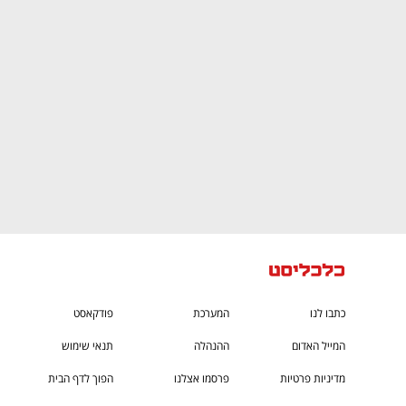
CTech – the
הבית של ההייטק הישראלי
כתבו לנו
המערכת
פודקאסט
המייל האדום
ההנהלה
תנאי שימוש
מדיניות פרטיות
פרסמו אצלנו
הפוך לדף הבית