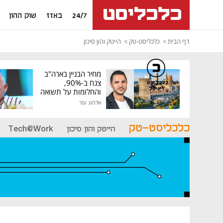
24/7
באזז
שוק ההון
דף הבית
כלכליסט-טק
הייטק והון סיכון
מחיר הבניין בארה"ב
צנח ב-90%,
כלכליסט
דיגיטל
והחלומות על תשואה
גבוהה התנפצו
אלמוג עזר
כלכליסט-טק
הייטק והון סיכון
Tech@Work