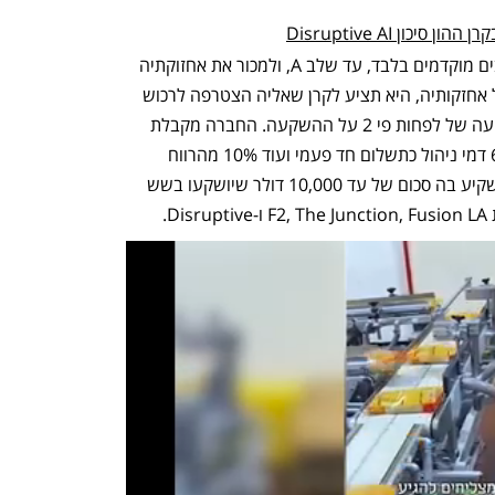
ון Disruptive AI
החברה מתכוונת להשקיע בחברות בשלבים מוקדמים בלבד, עד שלב A, ולמכור את אחזוקתיה 
בסיבוב שלאחר מכן. במסגרת המכירה של אחזקותיה, היא תציע לקרן שאליה הצטרפה לרכוש 
את האחזקה בהנחה, אבל עם החזר השקעה של לפחות פי 2 על ההשקעה. החברה מקבלת 
מכל משקיע פרטי שאינו משקיע כשיר 6% דמי ניהול כתשלום חד פעמי ועוד 10% מהרווח 
מהעסקה. למשקיעים הפרטיים מוצע להשקיע בה סכום של עד 10,000 דולר שיושקעו בשש 
D.