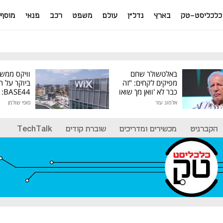
כלכליסט-טק
בארץ
נדל"ן
עולם
משפט
רכב
פנאי
מוסף
באלטשולר שחם
וויקס ממש
מפיקים לקחים: "זה
ביוקר על ר
כבר לא 'וואן מן' שואו
44
של גילעד"
אלמוג עזר
סופי שולמן
מיליון דולר
הקברניט
מכשירים ומדריכים
שוברת קודים
TechTalk