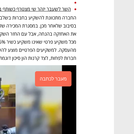
השר לשעבר יזהר שי מצטרף כשותף בקרן ההון סיכ
חברות לפחות, לצד קרנות הון סיכון דוגמת F2, The Junction, Fusion LA ו-isruptive
מעבר לכתבה