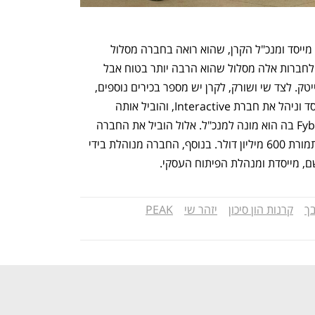
בשיחה עם כלכליסט מסביר אביעד שורק, מייסד ומנכ"ל הקרן, שהוא רואה בחברה מסלול 
המאפשר לאנשים שאין להם סיכוי להגיע לחברות אלה מסלול שהוא הרבה יותר בטוח אבל 
עדיין עם סיכון כמו כל השקעה בחברות הייטק. לצד שי ושורק, לקרן יש מספר בכירים נוספים, 
דוגמת חבר הדירקטוריון זיו אלול - יזם שייסד וניהל את חברת Interactive, והוביל אותה 
להישגים עד אשר נמכרה לחברת Fyber N.V בה הוא מונה למנכ"ל. אלול הוביל את החברה 
לרכישה על ידי חברת Digital Turbine תמורת 600 מיליון דולר. בנוסף, החברה מנוהלת בידי 
בך
קרנות הון סיכון
יזהר שי
PEAK