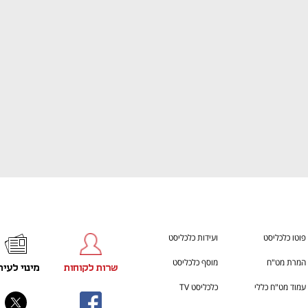
ענף במתח גבוה
מדברים כלכלה, עסקים ומה שב
פוטו כלכליסט
ועידות כלכליסט
המרת מט"ח
מוסף כלכליסט
שרות לקוחות
מינוי לעית
עמוד מט"ח כללי
כלכליסט TV