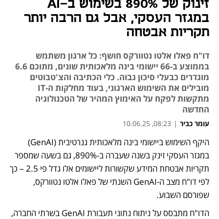
זינוק של 890% בשימוש ב-AI
במגזר העסקי, אבל גם הרבה יותר
תקריות אבטחה
דו"ח פאלו אלטו נטוורקס חושף: כל ארגון משתמש
בממוצע ב-66 יישומי בינה מלאכותית שונים, מתוכם 6.6
מוגדרים כבעלי סיכון גבוה. כלי הכתיבה והצ'טבוטים
מובילים את השימוש הארגוני, בעוד מחלקות ה-IT
מתקשות לפקח על האימוץ המהיר של הטכנולוגיה
החדשה
עומר כביר
|
08:23, 10.06.25
היקף השימוש ביישומי בינה מלאכותית גנרטיבית (GenAI) 
נפתח בכרטיסייה חדשה
במגזר העסקי זינק בשנה שעברה ב-890%, גם בשעה שמספר 
תקריות אבטחת המידע שקשורות ליישומים אלו גדל פי 2.5 – כך 
לפי דו"ח מצב ה-GenAI השנתי של פאלו אלטו נטוורקס, 
שפורסם השבוע.
הדו"ח מתבסס על ניתוח נתוני תעבורת GenAI בשרתי החברה, 