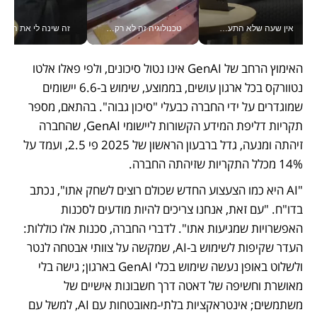
אין שעה שלא התעסקתי במשבר - טל אלכסנדרוביץ’ שגב מנהלת משברים תקשורתיים מכל מקום עם ה- Galaxy Z Fold8 Ultra שלה_v
טכנולוגיה זה לא רק בהייטק: גם תעשיית המזון הישראלית מאמצת כלי AI, אוטומציה וניתוח דאטה בזמן אמת
זה שינה לי את החיים: 
האימוץ הרחב של GenAI אינו נטול סיכונים, ולפי פאלו אלטו 
נטוורקס בכל ארגון עושים, בממוצע, שימוש ב-6.6 יישומים 
שמוגדרים על ידי החברה כבעלי "סיכון גבוה". בהתאם, מספר 
תקריות דליפת המידע הקשורות ליישומי GenAI, שהחברה 
זיהתה ומנעה, גדל ברבעון הראשון של 2025 פי 2.5, ועמד על 
14% מכלל התקריות שזיהתה החברה.
"AI היא כמו הצעצוע החדש שכולם רוצים לשחק אתו", נכתב 
בדו"ח. "עם זאת, אנחנו צריכים להיות מודעים לסכנות 
האפשרויות שמגיעות אתו". לדברי החברה, סכנות אלו כוללות: 
העדר שקיפות לשימוש ב-AI, שמקשה על צוותי אבטחה לנטר 
ולשלוט באופן נעשה שימוש בכלי GenAI בארגון; גישה בלי 
מאושרת וחשיפה של דאטה דרך חשבונות אישיים של 
משתמשים; אינטראקציות בלתי-מאובטחות עם AI, למשל עם 