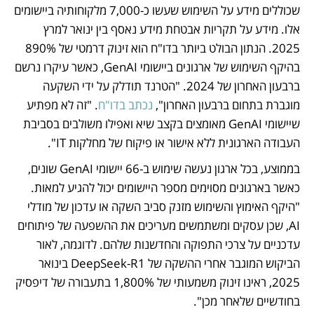
שכוללים מידע על השימוש שעשו כ-7,000 מלקוחותיה ביישומים 
אלו. מידע על תקריות אבטחת מידע נאסף בין ינואר למרץ 
2025. הנתון הבולט ביותר בדו"ח הוא זינוק דרמטי של 890% 
בהיקף השימוש של ארגונים ביישומי GenAI, כאשר עיקרו נרשם 
ברבעון האחרון של 2024. "הטרנד תודלק על ידי השקעה 
מוגברת בתחום ברבעון האחרון", 
נכתב בדו"ח
. "זה לא מפתיע 
שיישומי GenAI מאומצים בקצב שיא ואפילו משולבים בסביבת 
העבודה הארגונית ללא אישור או פיקוח של מחלקות IT".
בממוצע, בכל ארגון נעשה שימוש ב-66 יישומי GenAI שונים, 
כאשר בארגונים מסוימים מספר היישומים יכול להגיע למאות. 
"היקף האימוץ והשימוש מזנק סביב השקה או עדכון של מודלי 
AI, שכן עסקים ומשתמשים מעריכים את ההשפעה של פיתוחים 
עדכניים על צרכי התפוקה והחדשנות שלהם. לדוגמה, לאור 
הביקוש המוגבר אחרי ההשקה של DeepSeek-R1 בינואר 
2025, ראינו זינוק משמעותי של 1,800% בתעבורה של דיפסיק 
בחודשיים שלאחר מכן".