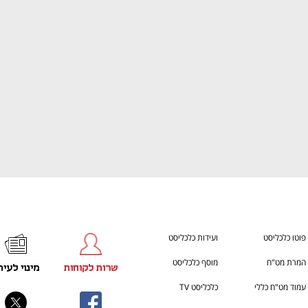
ענף במתח גבוה
מדברים כלכלה, עסקים ומה שב
פוטו כלכליסט
ועידות כלכליסט
המרת מט"ח
מוסף כלכליסט
שרות לקוחות
מינוי לעית
עמוד מט"ח כללי
כלכליסט TV