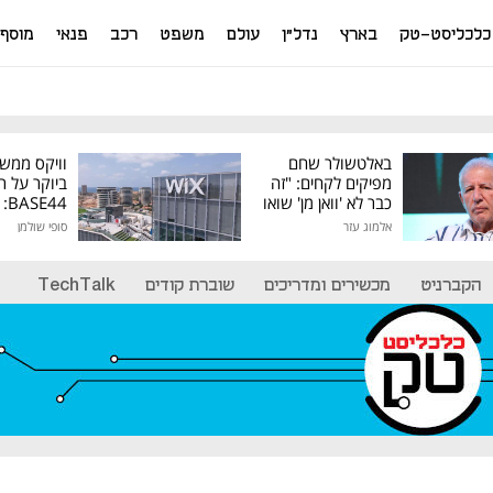
כלכליסט-טק
בארץ
נדל"ן
עולם
משפט
רכב
פנאי
מוסף
באלטשולר שחם
וויקס ממש
מפיקים לקחים: "זה
ביוקר על ר
כבר לא 'וואן מן' שואו
44
של גילעד"
אלמוג עזר
סופי שולמן
מיליון דולר
הקברניט
מכשירים ומדריכים
שוברת קודים
TechTalk