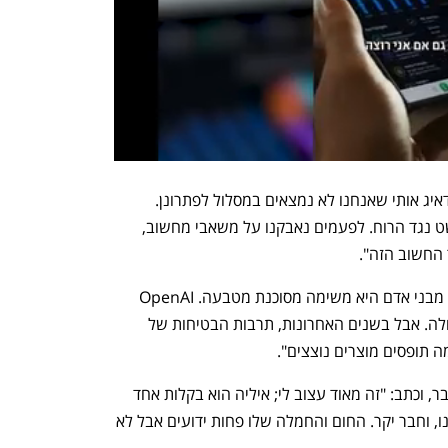
"קשה מאוד לפתור את הבעיות האלה, ומדאיג אותי שאנחנו לא נמצאים במסלול לפתרונן. 
הוסיף. "בחודשים האחרונים הצוות שלי שט נגד הרוח. לפעמים נאבקנו על משאבי מחשוב, 
החשוב הזה".
לדברי לייקה, "בניית מכונות החכמות יותר מבני אדם היא משימה מסוכנת מטבעה. OpenAI 
נושאת באחריות עצומה בשם האנושות כולה. אבל בשנים האחרונות, תרבות הבטיחות של 
אלטמן התייחס השבוע לעזיבתו של סוצקבר, וכתב: "זה מאוד עצוב לי; איליה הוא בקלות אחד 
מגדולי המוחות בדורנו, אור מנחה בתחומנו, וחבר יקר. החום והחמלה שלו פחות ידועים אבל לא 