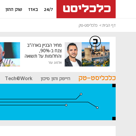
24/7
באזז
שוק ההון
דף הבית
כלכליסט-טק
מחיר הבניין בארה"ב
צנח ב-90%,
כלכליסט
דיגיטל
והחלומות על תשואה
גבוהה התנפצו
אלמוג עזר
כלכליסט-טק
הייטק והון סיכון
Tech@Work