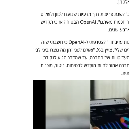
לטמן.
הצוות שהוקם כאמור לפני שנה, התמקד ב"השגת פריצות דרך מדעיות שנועדו לכוון ולשלוט 
במערכות בינה מלאכותיות שהן הרבה יותר חכמות מאיתנו". OpenAI הבטיחה אז כי תקדיש 
לייקה חשף היום פרטים נוספים לגבי נסיבות עזיבתו. "הצטרפתי ל-OpenAI כי חשבתי שזה 
יהיה המקום הכי טוב בעולם עבור המחקרים שלי", צייץ ב-X. "ואולם לפני זמן מה נוצרו ביני לבין 
ראשי OpenAI חילוקי דעות בנוגע לסדר העדיפויות של החברה, עד שהדבר הגיע לנקודת 
שבר". לדבריו, חלק גדול יותר מפעילות החברה אמור להיות מוקדש לבטיחות, ניטור, מוכנות 
ית. 