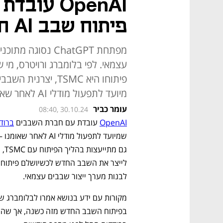
OpenAI עו
פיתוח שבב AI חדש
מפתחת ChatGPT נס
עצמאי. לפי בלומברג ורויטרס, מי
פיתוחו היא TSMC, 
מיועד לתפעול מודלי AI לאחר שאומנו, ולא יתחרה בשבבים של אנבידיה
עומר כביר
08:40, 30.10.24
OpenAI
 עובדת עם חברת השבבים 
ברודק
לבנות מערך ייצור שבבים עצמאי.