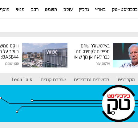
כלכליסט-טק
בארץ
נדל"ן
עולם
משפט
רכב
פנאי
מוסף
באלטשולר שחם
וויקס ממש
מפיקים לקחים: "זה
ביוקר על ר
כבר לא 'וואן מן' שואו
44
של גילעד"
אלמוג עזר
סופי שולמן
מיליון דולר
הקברניט
מכשירים ומדריכים
שוברת קודים
TechTalk