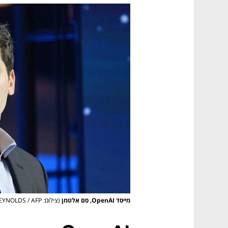
מייסד OpenAI, סם אלטמן
(צילום: ANDREW CABALLERO-REYNOLDS / AFP)