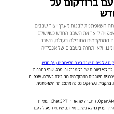
בדת עם ברודקום על
וגה מתוכניתה השאפתנית לבנות מערך ייצור שבבים
 שצפויה לייצר את השבב החדש כשיושלם
יצרנית השבבים המתקדמים המובילה בעולם. השבב
ום על פיתוח שבב בינה מלאכותית (AI) חדש
, 
שמיועד לתפעול מודלי AI לאחר שאומנו – כך לפי דיווחים של בלומברג ורויטרס. שתי החברות 
גם מתייעצות בהליך הפיתוח עם TSMC, יצרנית השבבים המתקדמים המובילה בעולם, שצפויה 
לייצר את השבב החדש לכשיושלם פיתוחו. במקביל, OpenAI נסוגה מתוכניתה השאפתנית 
מקורות עם ידע בנושא אמרו לבלומברג ש-OpenAI, החברה שמאחורי ChatGPT, עוסקת 
בפיתוח השבב החדש מזה כשנה, אך שההליך עדיין נמצא בשלב מוקדם. שיתוף הפעולה עם 