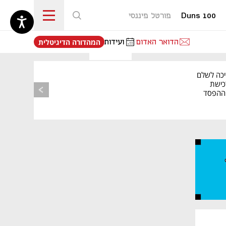
Duns 100
פורטל פיננסי
נפתח בכרטיסייה חדשה
הדואר האדום
ועידות
המהדורה הדיגיטלית
יכה לשלם
כישת
BASE: ההפסד
הרבעוני זינק ל-76