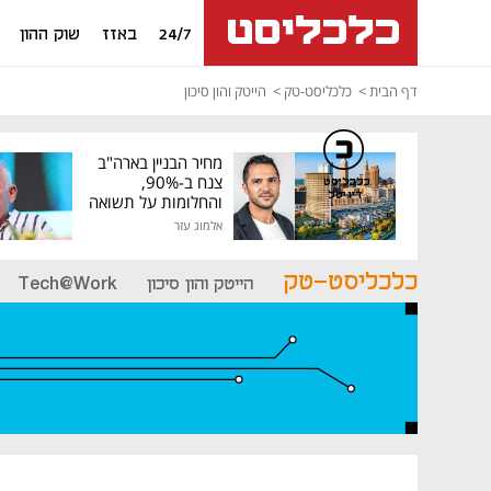
24/7
באזז
שוק ההון
דף הבית
כלכליסט-טק
הייטק והון סיכון
מחיר הבניין בארה"ב
צנח ב-90%,
כלכליסט
דיגיטל
והחלומות על תשואה
גבוהה התנפצו
אלמוג עזר
כלכליסט-טק
הייטק והון סיכון
Tech@Work