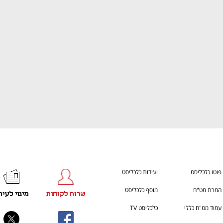
ענף במתח גבוה
מדברים כלכלה, עסקים ומה שב
פוטו כלכליסט
ועידות כלכליסט
המרת מט"ח
מוסף כלכליסט
שרות לקוחות
מינוי לעית
עמוד מט"ח כללי
כלכליסט TV