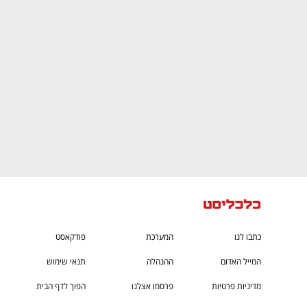
CTech – the
הבית של ההייטק הישראלי
כתבו לנו
המערכת
פודקאסט
המייל האדום
ההנהלה
תנאי שימוש
מדיניות פרטיות
פרסמו אצלנו
הפוך לדף הבית