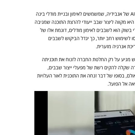
השבב של OpenAI לא יתחרה בשבבי ה-AI של אנבידיה, שמשמשים לאימון ובניית מודלי בינה 
מלאכותית גנרטיבית (GenAI). תחת זאת, היא מקווה ליצור שבב ייעודי להרצת התוכנה שמגיבה 
לבקשות משתמשים. כיום, הביקוש העיקרי בשוק הוא לשבבים לאימון מודלים, דוגמת אלו של 
אנבידיה. ואולם, ככל שיישומי GenAI ייכנסו לשימוש רחב יותר, כך יגדל הביקוש לשבבים 
כת אנרגיה מזערית.
המיקוד של OpenAI בפיתוח השבב החדש מגיע על רק החלטת החברה לזנוח את תוכניתה 
להקמת מערך ייצור שבבים עצמאי. החברה שקלה להקים רשת של מפעלי ייצור שבבים, 
והחלה לגייס את ההון הדרוש לצורך כך. ואולם, בסופו של דבר זנחה את התוכנית לאור העלויות 
אה אל הפועל. 