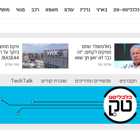
כלכליסט-טק
בארץ
נדל"ן
עולם
משפט
רכב
פנאי
מוסף
באלטשולר שחם
וויקס ממש
מפיקים לקחים: "זה
ביוקר על ר
כבר לא 'וואן מן' שואו
44
של גילעד"
אלמוג עזר
סופי שולמן
מיליון דולר
הקברניט
מכשירים ומדריכים
שוברת קודים
TechTalk