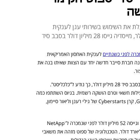
שה
ת את השימוש בשירותי ענן לענקית
רה לפני כשנתיים
 לענקית האחסון האמריקאית 
NetApp ב־450 מיליון דולר, הקים לאחרונה חברת סייבר חדשה יחד עם הצוות שאיתו בנה את 
ר. 
החברה החדשה ששמה Upwind גייסה בסבב סיד 28 מיליון דולר, כך נודע ל"כלכליסט". 
החברה נמצאת בשלב זה תחת מעטה פעילות חשאי וטרם הושקה רשמית. בגיוס השתתפו כמה 
מהקרנות הבולטות בעולם, בהן: Greylock, קרן Cyberstarts של גילי רענן וליאור סיימון, 
ספוט הוקמה ב־2015 על ידי עמירם שחר וגייסה 52 מיליון דולר לפני שנמכרה ל־NetApp 
ששווי השוק שלה כיום הוא יותר מ־15 מיליארד דולר. הטכנולוגיה של ספוט מזהה את משאבי 
 ידי ספקיות שירותי הענן הגדולות.