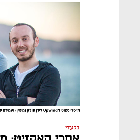
מייסדי ספוט ו־Upwind לירן פולק (מימין) ועמירם שחר. המשקיעים מביעים ביטחון
בלעדי
אחרי האקזיט: מי