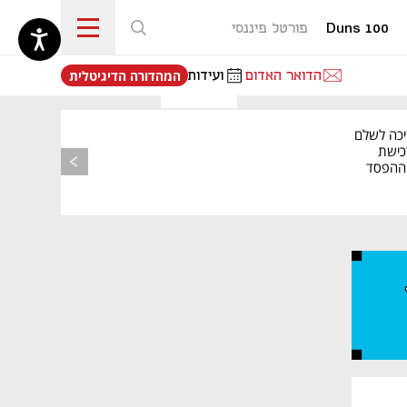
Duns 100
פורטל פיננסי
נפתח בכרטיסייה חדשה
הדואר האדום
ועידות
המהדורה הדיגיטלית
מאמר קניות
יכה לשלם
כישת
BASE: ההפסד
הרבעוני זינק ל-76