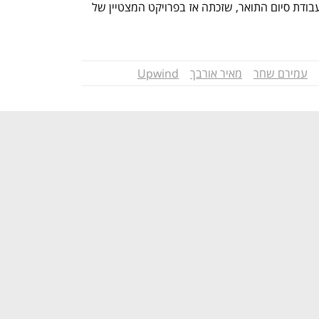
הקים בסמסטר האחרון ללימודיו, כחלק מעבודת סיום התואר, שזכתה אז בפרויקט המצטיין של 
עמירם שחר
מאיר אורבך
Upwind