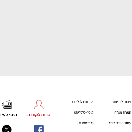
ענף במתח גבוה
מדברים כלכלה, עסקים ומה שב
פוטו כלכליסט
ועידות כלכליסט
המרת מט"ח
מוסף כלכליסט
שרות לקוחות
מינוי לעית
עמוד מט"ח כללי
כלכליסט TV