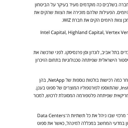
הגיוס החדש בהיקף של 28 מיליון דולר לחברה בשלבים כה מוקדמים מעיד בעיקר על הביטחון 
הרב שמשקיעי החברה חשים כלפי צוות היזמים. הפעילות שלהם מזכירה את הצוות שהקים את 
צוות היזמים הקים את חברת WIZ.
בספוט השקיעו בסבבי גיוס שונים Intel Capital, Highland Capital, Vertex Ventures 
בעת מכירתה העסיקה החברה כ־200 עובדים בתל אביב, לונדון וסן פרנסיסקו. לפני שרכשה את 
ספוט, NetApp רכשה ב־2017 את פלקסיסטור הישראלית שפיתחה טכנולוגיות בתחום הזיכרון 
לאחר רכישת ספוט, הובילה ספוט תחת שחר כמה רכישות בולטות נוספות של NetApp, בהן 
חברות הענן CloudCheckr ו־InstaCluster, שהתווספו לפורטפוליו המוצרים של ספוט בענן. 
ב־2019 רכשה ספוט את סטארקלאוד האמריקאית שפיתחה פלטפורמה המסוגלת לרכוש, למכור 
שחר שירת כקצין ביחידת ממר"ם, בתפקיד מרכזי שבו ניהל את כל תשתיות ה־Data Centers 
של הצבא. לאחר השירות סיים תואר ראשון במדעי המחשב במכללה למינהל, כאשר את ספוט 