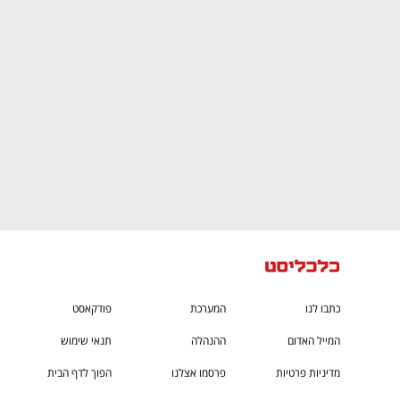
CTech – the
הבית של ההייטק הישראלי
כתבו לנו
המערכת
פודקאסט
המייל האדום
ההנהלה
תנאי שימוש
מדיניות פרטיות
פרסמו אצלנו
הפוך לדף הבית