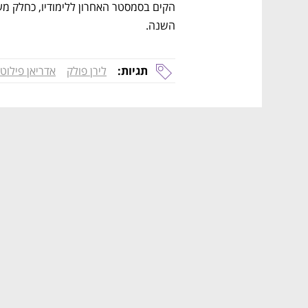
השנה.
תגיות:
לירן פולק
אדריאן פילוט