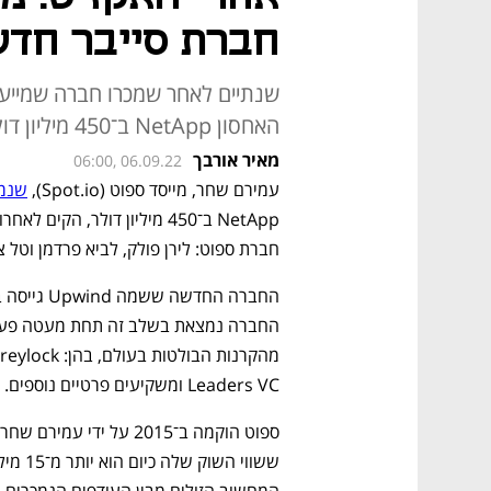
חברת סייבר חד
שנתיים לאחר שמכרו חברה שמייעל
האחסון NetApp ב־450 מיליון דולר, מייסדיה גייסו 28 מיליון דולר בסבב סיד
מאיר אורבך
06:00, 06.09.22
עמירם שחר, מייסד ספוט (Spot.io), 
שנמכ
חברת ספוט: לירן פולק, לביא פרדמן וטל צו
Leaders VC ומשקיעים פרטיים נוספים.
המחשוב הזולים מבין העודפים הנמכרים על