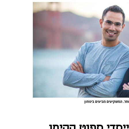
יסדי ספוט הקימו