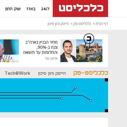
24/7
באזז
שוק ההון
דף הבית
כלכליסט-טק
הייטק והון סיכון
מחיר הבניין בארה"ב
צנח ב-90%,
כלכליסט
דיגיטל
והחלומות על תשואה
גבוהה התנפצו
אלמוג עזר
כלכליסט-טק
הייטק והון סיכון
Tech@Work