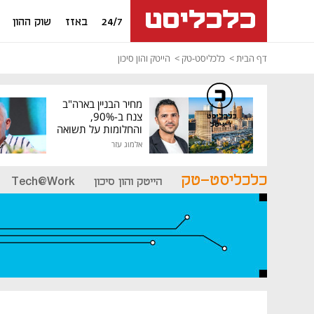
24/7
באזז
שוק ההון
דף הבית
כלכליסט-טק
הייטק והון סיכון
מחיר הבניין בארה"ב
צנח ב-90%,
כלכליסט
דיגיטל
והחלומות על תשואה
גבוהה התנפצו
אלמוג עזר
כלכליסט-טק
הייטק והון סיכון
Tech@Work