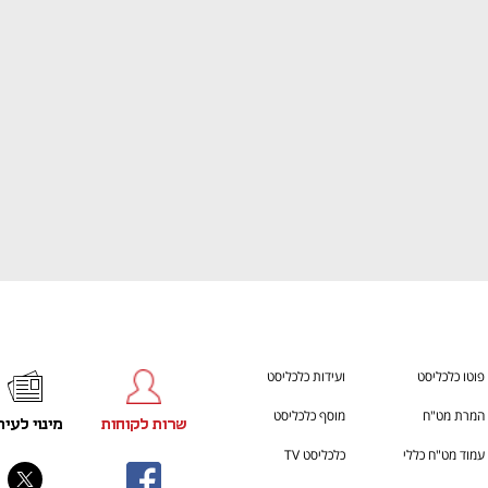
ענף במתח גבוה
מדברים כלכלה, עסקים ומה שב
פוטו כלכליסט
ועידות כלכליסט
המרת מט"ח
מוסף כלכליסט
שרות לקוחות
מינוי לעית
עמוד מט"ח כללי
כלכליסט TV