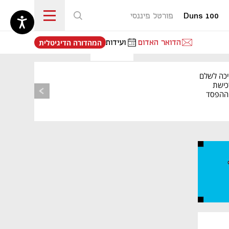
Duns 100
פורטל פיננסי
נפתח בכרטיסייה חדשה
הדואר האדום
ועידות
המהדורה הדיגיטלית
יכה לשלם
כישת
BASE: ההפסד
הרבעוני זינק ל-76