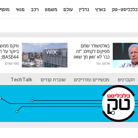
כלכליסט-טק
בארץ
נדל"ן
עולם
משפט
רכב
פנאי
מוסף
באלטשולר שחם
וויקס ממש
מפיקים לקחים: "זה
ביוקר על ר
כבר לא 'וואן מן' שואו
44
של גילעד"
אלמוג עזר
סופי שולמן
מיליון דולר
הקברניט
מכשירים ומדריכים
שוברת קודים
TechTalk