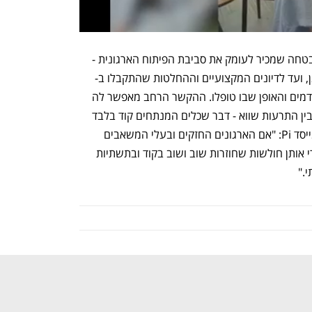
הפלטפורמה של Pi פועלת כמו מהנדס אבטחה שמכיר לעומק את סביבת הפיתוח הארגונית - 
, ועד לדיונים המקצועיים וההחלטות שהתקבלו ב-
Slack וב-Teams, לצד אירועי אבטחה קודמים והאופן שבו טופלו. ההקשר הרחב מאפשר לה 
להבחין בין חולשות המהוות סיכון ממשי לבין התרעות שווא - דבר שכלים המנתחים קוד בלבד 
אינם מסוגלים לעשות. גיא ארזי, מנכ"ל ומייסד Pi: "אם הארגונים החזקים ובעלי המשאבים 
הרבים ביותר בעולם ממשיכים לרדוף אחרי אותן חולשות שחוזרות שוב ושוב בקוד ובתשתיות 
י."