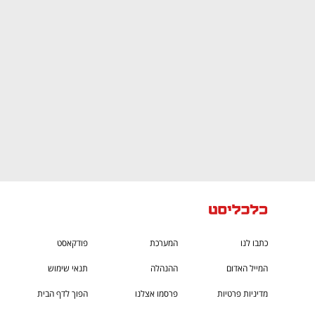
CTech – the
הבית של ההייטק הישראלי
כתבו לנו
המערכת
פודקאסט
המייל האדום
ההנהלה
תנאי שימוש
מדיניות פרטיות
פרסמו אצלנו
הפוך לדף הבית