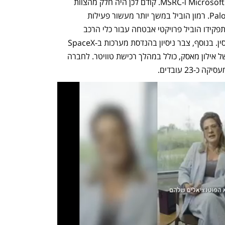
ואיתור חולשות עבור Microsoft Defender, Azure ו-MSRC. קודם לכן היה חלק מהצוות 
שהקים את XCloud ב-Palo Alto Networks. רמון הוביל במשך יותר מעשור פעילות 
Offensive Security בטסלה, ובמסגרת תפקידו הוביל פרויקטי אבטחה עבור כלי הרכב 
והרובוטים של החברה בארה"ב, אירופה וסין. בנוסף, צבר ניסיון בהנדסת מערכות ב-SpaceX 
והיה מעורב בפרויקטים בחברות נוספות של אילון מאסק, כולל במהלך רכישת טוויטר. לחברה 
23 עובדים.