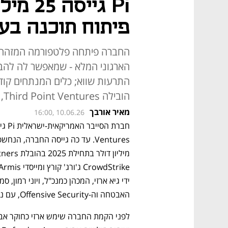
Pi גייס
פיתוח תוכנה בעיד
החברה פיתחה פלטפורמה המזהה
הארגוני המלא - שמאפשר לה להבחי
התרעות שווא; כלים המנתחים קוד
הובילה Third Point Ventures, והוא מביא את סך הגיוסים ך-35 מיליון דולר
מאיר אורבך
16:00, 10.06.26
האבטחה וה-Offensive Security, עם ניסיון בהגנה על מערכות בקנה מידה גדול. 