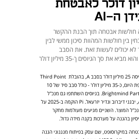
ה 25 מיליון דולר לאבטחת
ן ה-AI
 חולשות אבטחה תוך הבנת ההקשר
ן בין חולשות המהוות סיכון ממשי לבין
 לא יכולים לעשות זאת. את הסבב
חברת הסייבר האמריקאית-ישראלית Pi גייסה 25 מיליון דולר בסבב A, בהובלת Third Point 
Ventures. עד כה גייסה החברה, הנחשפת היום, כ-35 מיליון דולר - כולל סבב סיד של 10 
מיליון דולר בתחילת 2025 בהובלת Brightmind Partners. בגיוסים השתתפו גם מנכ"ל 
CrowdStrike ג'ורג' קורץ ומייסדי Armis, יבגני דיברוב ונדיר יזרעאל. Pi הוקמה ב-2025 על 
ידי גיא ארזי, המכהן כמנכ"ל, ויוני רמון, סמנכ"ל המוצר. השניים מגיעים מעולמות מחקר 
לפני הקמת החברה שימש ארזי כחוקר אבטחה במיקרוסופט, שם עסק בפיתוח מנגנוני הגנה 