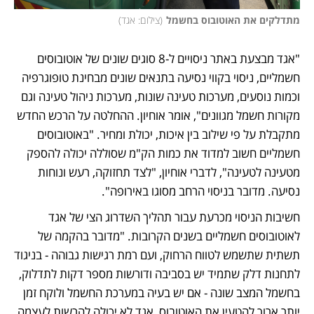
מתדלקים את האוטובוס בחשמל
(
צילום: אגד
)
"אגד מבצעת באתר ניסויים ל-8 סוגים שונים של אוטובוסים 
חשמליים, ניסוי בקווי נסיעה בתנאים שונים מבחינת טופוגרפיה 
וכמות נוסעים, מערכות טעינה שונות, מערכות ניהול טעינה וגם 
מקורות חשמל מגוונים", אומר אוחיון. ההחלטה על הרכש החדש 
מתקבלת על פי שילוב בין איכות, יכולת ומחיר. "באוטובוסים 
חשמליים חשוב למדוד את כמות הק"מ שסוללה יכולה להספק 
מטעינה לטעינה", לדברי אוחיון, "לצד תחזוקה, רעש ונוחות 
נסיעה. מדובר בניסוי הרחב מסוגו באירופה".
חשיבות הניסוי מכרעת עבור תהליך השדרוג הצי של אגד 
לאוטובוסים חשמליים בשנים הקרובות. "מדובר בהקמה של 
תשתית שתשמש לטווח הרחוק, ועם רמת רגישות גבוהה - בניגוד 
לתחנות דלק שתמיד יש בסביבה ודורשות מספר דקות לתדלוק, 
בחשמל המצב שונה - אם יש בעיה במערכת החשמל ולוקח זמן 
יותר ארוך להטעין את האוטובוס, אגד לא יכולה להרשות לעצמה 