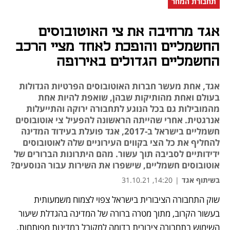
תחבורת המחר
אגד מרחיבה את צי האוטובוסים
החשמליים והופכת לאחד מציי הרכב
החשמליים הגדולים באירופה
אגד, אחת מעשר חברות האוטובוסים הפרטיות הגדולות
בעולם ואחת מהותיקות שבהן, שואפת להיות אחת
מהמובילות גם בכל הנוגע לתחבורה ירוקה והתייעלות
אנרגטית. אחרי שהייתה הראשונה להפעיל צי אוטובוסים
חשמליים בישראל ב-2017, אגד פועלת בעידוד המדינה
להחליף את כל הצי בקווים העירוניים שלה לאוטובוסים
ידידותיים לסביבה תוך עשור. מהם היתרונות הברורים של
אוטובוסים חשמליים, שישפרו את השירות עבור הנוסעים?
בשיתוף אגד
|
14:20, 31.10.21
שוק התחבורה הציבורית בישראל צפוי לצמוח משמעותית 
נפתח בכרטיסייה חדשה
נפתח בכרטיסייה חדשה
נפתח בכרטיסייה חדשה
בעשור הקרוב, מתוך מטרה ברורה של המדינה בהגדלת שיעור 
השימוש בתחבורה ציבורית בדומה למקובל במדינות מפותחות. 