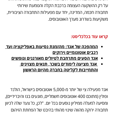
על רק ההשקעה העצומה ברכבת הקלה והטמעת שירותי 
תחבורה חכמה, המדינה, יחד עם מפעילות התחבורה הציבורית, 
משקיעות בשדרוג מערך האוטובוסים. 
קראו עוד בכלכליסט:
המהפכה של אגד: מהזמנת נסיעות באפליקציה ועד 
רכבים אוטונומיים וירוקים
אגד הסעים מתרחבת לטיולים מאורגנים ונופשים
 אגד מציעה לימודים בשכר, תנאים מצוינים 
והתחייבות לקליטה בחברה מהיום הראשון
אגד מפעילה צי של יותר מ-5,000 אוטובוסים בישראל, הולנד 
ופולין (מתוכם 400 אוטובוסים חשמליים, מונעים בגז והיברידיים), 
ומסיעה למעלה ממיליון נוסעים בכל יום. "לכן, כל צעד שלה לכיוון 
תחבורה ירוקה מהווה שינוי מהותי בהיבט של הפחתת הזיהום 