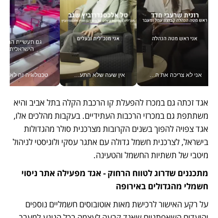
אני לא צריכה את המשרד: רונית שרעבי-חדד מנהלת ארגון של 30000 עובדים מכל מקום_v
אין שעה שלא התעסקתי במשבר - טל אלכסנדרוביץ’ שגב מנהלת משברים תקשורתיים מכל מקום עם ה- Galaxy Z Fold8 Ultra שלה_v
טכנולוגיה זה לא רק בהייטק: גם תעשיי
אגד זכתה גם במכרז להפעלת קו הרכבת הקלה בתל אביב והיא 
משתתפת גם במכרזי הרכבות העתידיים. בעקבות מהלכים אלו, 
אגד צפויה להפוך בשנים הקרובות מצרכנית סולר מהגדולות 
בישראל, לצרכנית חשמל גדולה עם אתגר עסקי ולוגיסטי לניהול 
מיטבי של תשתיות החשמל והטעינה.
מתכננים שדרוג לטווח הרחוק - אגד מפעילה אתר ניסוי 
חשמלי מהגדולים באירופה
על רקע האישור לרכישת מאות אוטובוסים חשמליים נוספים 
והיעדים השאפתניים שאגד קבעה לעצמה בכל הנוגע למעבר 