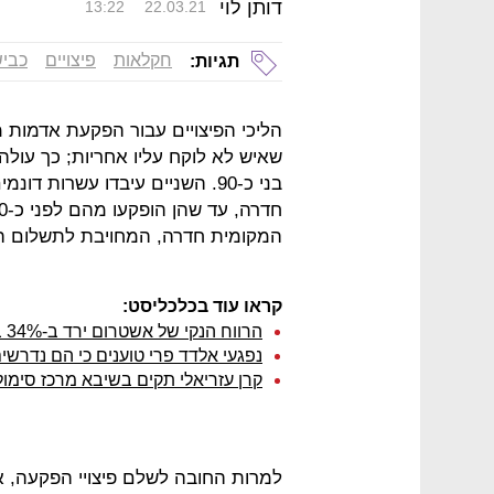
דותן לוי
13:22
22.03.21
חקלאות
פיצויים
כביש
תגיות:
הליכי הפיצויים עבור הפקעת אדמו
שאיש לא לוקח עליו אחריות; כך עול
בני כ-90. השניים עיבדו עשרות
המקומית חדרה, המחויבת לתשלום הפיצויים מתוקף סע
קראו עוד בכלכליסט:
הרווח הנקי של אשטרום ירד ב-34% ב-2020
נפגעי אלדד פרי טוענים כי הם נדרשי
קרן עזריאלי תקים בשיבא מרכז סימו
למרות החובה לשלם פיצויי הפקעה, א