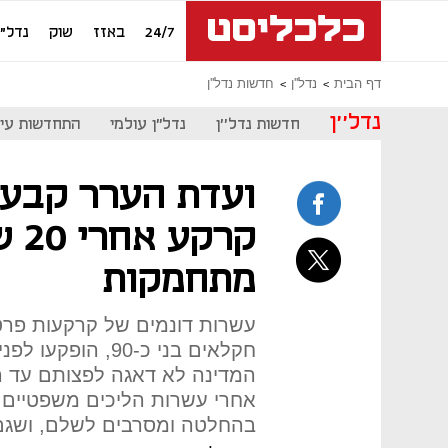
24/7
באזז
שוק
נדל"ן
דף הבית
נדל''ן
חדשות נדל''ן
נדל''ן
חדשות נדל''ן
נדל"ן עולמי
התחדשות עיר
ועדת הערר קבעה
קרק
מתחמקות
עשרות דונמים של קרקעות פרט
המדינה לא דאגה לפצותם עד הי
אחרי עשרות הליכים משפטיים 
בהחלטה ומסרבים לשלם, ושגם 