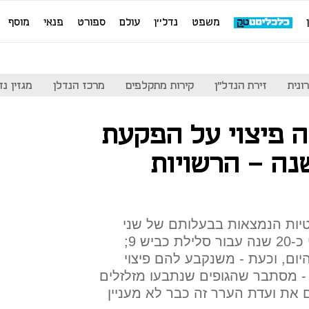
משפט
נדל''ן
עולם
ספורט
פנאי
מוסף
ונית
זירת הנדל"ן
קירות מתקלפים
מרכז הנדלן
מגזין נדל"ן
 פיצוי על הפקעת
ע אחרי 20 שנה - הרשויות
יות הנמצאות בבעלותם של שני
חקלאים בני כ-90, הופקעו לפני כ-20 שנה עבור סלילת כביש 9;
ום, וכעת - משנקבע להם פיצוי
- מסתבר שהגופים שנתבעו מזלזלים
את ועדת הערר זה כבר לא מעניין