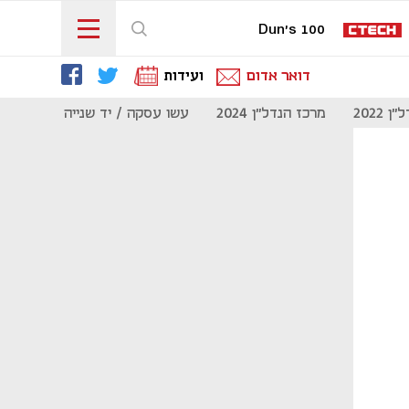
Dun's 100
דואר אדום
ועידות
 2022
מרכז הנדל"ן 2024
עשו עסקה / יד שנייה
מוסף נדל