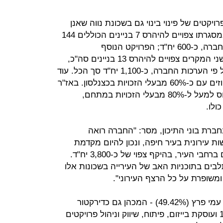
קטים של פינוי בינוי גם בשכונת נווה שאנן
בחיפה: האחד ברחוב ברל כצנלסון, במסגרתו צפויים להיהרס 7 בניינים הכוללים 144
יח"ד ובמקומם יבינו, על פי הערכות החברה, כ-600 יח"ד; הפרויקט הנוסף
בשכונה יבוצע ברחוב אז"ר הסמוך. בשני המקרים צפויים להיהרס 13 בניינים סה"כ,
הכוללים 264 יח"ד, ובמקומם ייבנו, על פי הערכות החברה, כ-1,100 יח"ד סך הכל. עוד
נמסר כי עד כה, חתמה בוני התיכון חוזים עם כ-60% מבעלי הזכויות בכצנלסון. באז"ר
נחתמו הסכמי פינוי בינוי מחייבים ביחס למעל ל-80% מבעלי הזכויות במתחם,
ולו.
ברת בוני התיכון, מסר: "החברה רואה
 עירונית בעיר חיפה, ונכון להיום מקדמת
ארבעה פרויקטים באיזורי ביקוש שונים ברחבי העיר, בהיקף צפוי של כ-3,800 יח"ד.
ם בתוכניות האב של העירייה בשכונות אלו
ומשופרת על כל הרצף העירוני".
חברת בוני התיכון, הנמצאת בשליטת עמי פרץ (49.42%) - המכהן גם כדירקטור
וכמנכ"ל החברה - הוקמה בשנת 1985 ועוסקת בייזום, פיתוח, שיווק וניהול פרויקטים