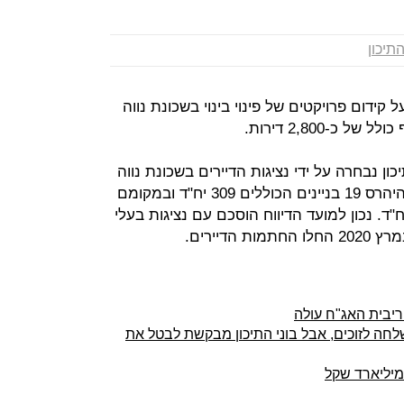
התיכון
ל קידום פרויקטים של פינוי בינוי בשכונת נווה
כ-2,800 דירות.
 נבחרה על ידי נציגות הדיירים בשכונת נווה
דוד, לבצע פרויקט במסגרתו צפויים להיהרס 19 בניינים הכוללים 309 יח"ד ובמקומם
נו, ע"פ הערכות החברה, כ-1,700 יח"ד. נכון למועד הדיווח הוסכם עם נציגות בעלי
וריבית האג"ח עולה
חה לזוכים, אבל בוני התיכון מבקשת לבטל את
 מיליארד שקל