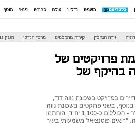
משפט
נדל''ן
עולם
ספורט
פנאי
מוסף
ונית
זירת הנדל"ן
קירות מתקלפים
מרכז הנדלן
מגזין נדל"ן
מת פרויקטים של
פה בהיקף של
ירים בפרויקט בשכונת נווה דוד,
מו כ-1,700 דירות; בנוסף, בשני פרוקטים בשכונת נווה
שאנן - ברחוב ברל כצנלסון ואז"ר - הכוללים כ-1,100 יח"ד, הוחתמו
התאמה. "רואים פוטנציאל משמעותי בעיר