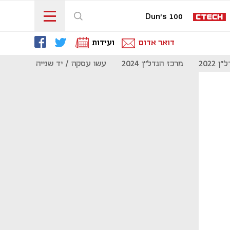
Dun's 100
דואר אדום
ועידות
 2022
מרכז הנדל"ן 2024
עשו עסקה / יד שנייה
מוסף נדל