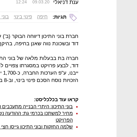
ענת דניאלי
12:24
09.03.20
חיפה
פינוי בינוי
בוני 
תגיות:
חברת בוני התיכון דיווחה הבוקר (ב') ע
דוד ובשכונת נווה שאנן בחיפה, בהיקף כולל של 
חברה בת בבעלות מלאה של בוני התיכון
ייב
הזכויות נוסח הסכם פינוי בינוי, וב-8 במרץ 2020 החלו החתמות הדיירים.
קראו עוד בכלכליסט:
בוני התיכון: היתרי הבנייה מתעכבים 
מחיר למשתכן בכרמי גת: ההודעה נשל
הפרויקט
שלמה החזקות ובוני התיכון גייסו חצי