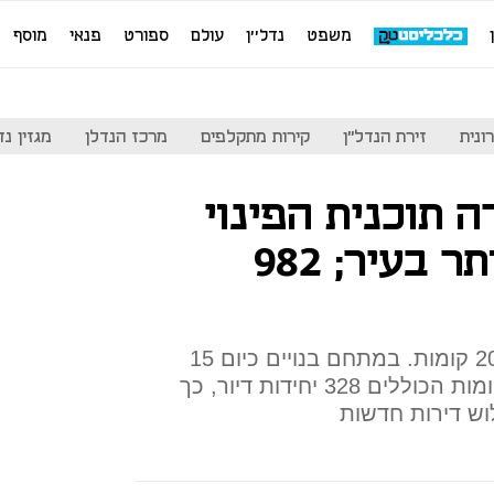
משפט
נדל''ן
עולם
ספורט
פנאי
מוסף
ונית
זירת הנדל"ן
קירות מתקלפים
מרכז הנדלן
מגזין נדל"ן
ה תוכנית הפינוי
בינוי הגדולה ביותר בעיר; 982
התוכנית תכלול 9 מגדלים בני 20 קומות. במתחם בנויים כיום 15
מבני מגורים ישנים בני ארבע קומות הכוללים 328 יחידות דיור, כך
וש דירות חדשות