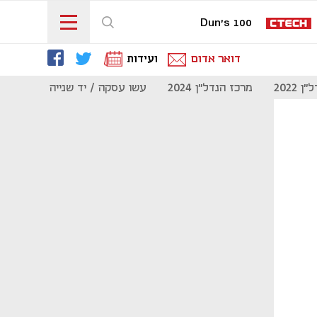
Dun's 100
דואר אדום
ועידות
 2022
מרכז הנדל"ן 2024
עשו עסקה / יד שנייה
מוסף נדל