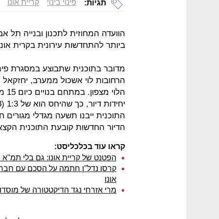
פינוי בינוי
קריית אונו
תגיות:
הוועדה המחוזית לתכנון ובנייה תל א
ביותר להתחדשות עירונית בקרית אונו שתכלול 982 
הרחובות לוי אשכול ממערב, יחזקאל מ
הדיור החדשות קובעת התוכנית הקצאה של 20% יחידות די
קראו עוד בכלכליסט:
הפטנט של קריית אונו: גם בלי תמ"א 38 נחדש לך את הבניין
אונו
מרי אזרחי נגד הדיקטטורה של מוסדות