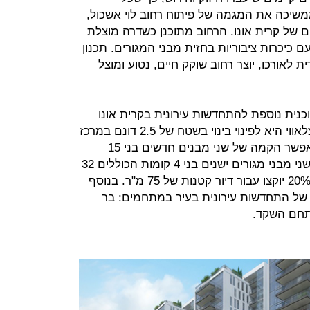
יכה את המגמה של פיתוח רחוב לוי אשכול,
 של קרית אונו. הרחוב מתוכנן כשדרה מוצלת
עם כיכרות ציבוריות בחזית מבני המגורים. תכנון
 לאורכו, יוצר רחוב שוקק חיים, נטוע ומוצל
כנית נוספת להתחדשות עירונית בקרית אונו
ברחוב הרימון. התוכנית של חברת מצלאווי היא לפינוי בינוי בשטח של 2.5 דונם במרכז
העיר ברחוב הרימון דרומית לקניון, תאפשר הקמה של שני מבנים חדשים בני 15
קומות בהם 100 יחידות דיור, במקום שני מבני מגורים ישנים בני 4 קומות הכוללים 32
יחידות דיור. מתוך כלל יחידות הדיור, 20% יוקצו עבור דיור קטנות של 75 מ"ר. בנוסף
 של התחדשות עירונית בעיר במתחמים: בר
מתחם השקד.