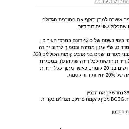
התחדשות עירונית
ביב אישרה למתן תוקף את התוכנית הגדולה
יחידות דיור.
מדובר בתוכנית שתבוצע במסגרת פינוי בינוי בשטח של כ-43 דונם במרכז העיר בין
דרום, ש"י עגנון ממזרח ובסמוך לרחוב יהודה
הלוי מצפון. במתחם בנויים כיום 15 מבני מגורים ישנים בני ארבע קומות הכוללים 328
יחידות דיור, כך שהיחס הוא של 1:3 (3 דירות חדשות לכל דירה שתיהרס). במסגרת
התוכנית ייבנו תשעה מגדלי מגורים חדשים בני 20 קומות, כאשר מתוך כלל יחידות
ור קטנות.
קרסו נדל"ן חתמה על הסכם עם חברת BCEG מסין להקמת פרויקט מגדלים בקריית
 התכנון