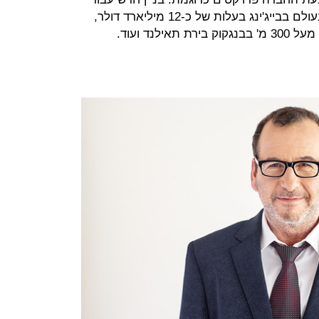
עיריית בייג'ינג, שדה התעופה הגדול בעולם בבייג'ינג בעלות של כ-12 מיליארד דולר,