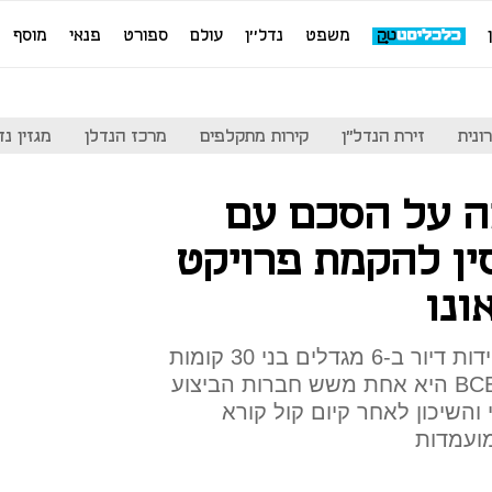
משפט
נדל''ן
עולם
ספורט
פנאי
מוסף
ונית
זירת הנדל"ן
קירות מתקלפים
מרכז הנדלן
מגזין נדל"ן
ה על הסכם עם
 BCEG מסין להקמת פרויקט
ונו
הפרויקט במסגרתו ייבנו 742 יחידות דיור ב-6 מגדלים בני 30 קומות
יוקם במספר שלבים. חברת BCEG היא אחת משש חברות הביצוע
והשיכון לאחר קיום קול קורא
מועמדות