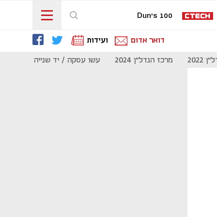
Dun's 100
דואר אדום
ועידות
 2022
מרכז הנדל"ן 2024
עשו עסקה / יד שנייה
מוסף נדל