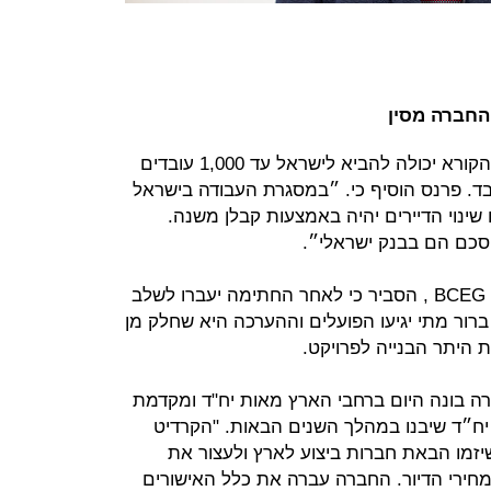
BCEG מסין שנבחרה במסגרת הקול הקורא יכולה להביא לישראל עד 1,000 עובדים
יעו 100 פועלים בלבד. פרנס הוסיף כי. ״במסגרת העבודה בישראל
נוי הדיירים יהיה באמצעות קבלן משנה.
סכם הם בבנק ישראלי״.
Chang Yongchun, סגן נשיא הקבוצה BCEG , הסביר כי לאחר החתימה יעברו לשלב
 ברור מתי יגיעו הפועלים וההערכה היא שחלק מן
ת היתר הבנייה לפרויקט.
ה בונה היום ברחבי הארץ מאות יח"ד ומקדמת
ויקטים ולמעלה מ-10 אלף יח״ד שיבנו במהלך השנים הבאות. "הקרדיט
 שיזמו הבאת חברות ביצוע לארץ ולעצור את
מחירי הדיור. החברה עברה את כלל האישורים