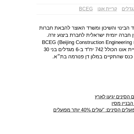
דלים
קריית אונו
BCEG
 הבינוי והשיכון ומשרד האוצר להבאת חברות
 חברה יזמית ישראלית לחברת ביצוע זרה.
חברת קרסו נדל"ן חתמה על חוזה עם BCEG (Beijing Construction Engineering
Group ) להקמת פרויקט מגורים בקריית אונו הכולל 742 יח"ד ב-6 מגדלים בני 30
 כנס שהתקיים במלון דן פנורמה בת״א.
 הסינים יגיעו לארץ
בניין מסין
בעוד 3 שבועות יגיעו לארץ ראשוני הפועלים הסינים: "עולים 40% יותר מפועלים