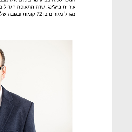
מגדל מגורים בן 72 קומות ובגובה של מעל 300 מ' בבנגקוק בירת תאילנד ועוד.