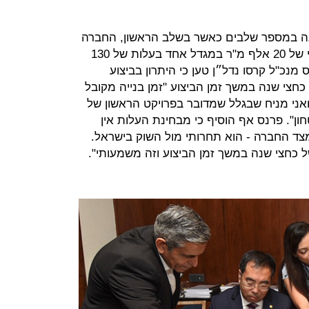
בנה במספר שלבים כאשר בשלב הראשון, החברה
מסין תבנה 129 יח"ד וחניון תת קרקעי של 20 אלף מ"ר במגדל אחד בעלות של 130
דשים. דן פרנס מנכ"ל קרסו נדל״ן טען כי היתרון בביצוע
B הוא קיצור של כחצי שנה במשך זמן הביצוע "זמן בנייה מקובל
הוא לפחות 36 חודשים ואני מניח שבגלל שמדובר בפרויקט הראשון של
ן". פרנס אף הוסיף כי מבחינת העלות אין
צד החברה - הוא תחרותי מול השוק בישראל.
 כחצי שנה במשך זמן הביצוע וזה משמעותי".