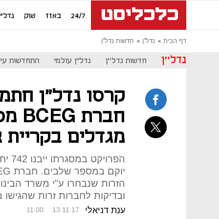
24/7
באזז
שוק
נדל"ן
דף הבית
נדל''ן
חדשות נדל''ן
נדל''ן
חדשות נדל''ן
נדל"ן עולמי
התחדשות עיר
קרסו נדל"ן חתמ
חברת
מגדלים בקריית א
הזרות שנבחרו ע"י משרד הבינוי 
ובדיקות לחברות זרות שהגישו 
ענת דניאלי
11:00
13.11.17