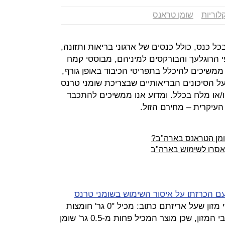
לוריות
שומן טראנס
ל כנס, כולל כנסים של ארגוני בריאות ותזונה,
 הרוגלעך והבורקסים למיניהם, מבוססי קמח
ממשיכים להיכלל בתפריטי הכיבוד באופן גורף,
 הסיכונים הבריאותיים שבצריכת שומני טרנס
 ו/או מלח בכלל. ומדוע אנו ממשיכים להתכבד
עיקרית – מחירם הזול.
שומן הטראנס בארה"ב?
נאסרו לשימוש בארה"ב
ף ההסבר לצרכן שפרסם ה- FDA עם הכרזתו על איסור השימוש בשומני טרנס
, צויין כי גם לגבי מוצרי מזון שעל אריזתם כתוב: מכיל "0 גר' חומצות
טרנס". מומלץ לקרוא את רשימת רכיבי המזון, שכן מוצר המכיל פחות מ-0.5 גר' שומן