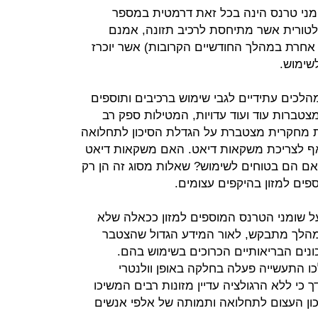
ימוש בשומני טרנס הינה בכל זאת דרמטית במספר
לטורית אשר מתיחסת לרכיב תזונה, אמנם
 אחרת במהלך החודשיים הקרובות) אשר יוכרז
שימוש.
הלכים עתידיים לגבי שימוש ברכיבים ותוספים
טברות עוד ועוד עדויות, המטילות ספק רב
ת מחקרית מצטברת על הגדלת הסיכון לתחלואה
ף לצריכת משקאות דיאט. האם משקאות דיאט
והאם הם בטוחים לשימוש? שאלות מסוג זה הן רק
פים למזון בהיקפים עצומים.
ך של ה-FDA להכריז על שומני הטרנס המוספים למזון ככאלה שלא
 מהלך מתבקש, לאור המידע הגדול שהצטבר
נים הבריאותיים הכרוכים בשימוש בהם.
התעשייה פעלה בחלקה באופן וולנטרי
כי ללא הרגולציה עדיין מזונות רבים המשיכו
כון העצום לתחלואה ותמותה של אלפי אנשים