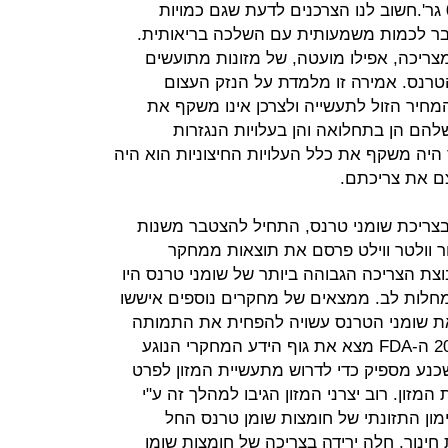
טרנס למנה יכול לכתוב שהוא מכיל 0 גר'.חשוב לנו הצרכנים לדעת שגם כמויות
טבר לכמות משמעותית עם השלכה בריאותית.
אותנו מצריכה, אפילו מועטה, של מזונות מתועשים
הטרנס. אמירה זו מלמדת על הנזק העצום
חיר הזול לתעשייה ולצרכן אינו משקף את
הם הן בתחלואה והן בעלויות הנגזרות
היה משקף את כלל העלויות החיצוניות הוא היה
ם את צריכתם.
בצריכת שומני טרנס, התחיל להצטבר משנות
 וולטר ווילט פרסם את תוצאות ממחקר
וצת הצריכה הגבוהה ביותר של שומני טרנס היו
תמותה ממחלות לב. ממצאים של מחקרים נוספים איששו
צאת שומני הטרנס עשויה להפחית את התמותה
בארה"ב ממחלות לב בכ-20%. ב-2003 ה-FDA מצא את גוף הידע המחקרי הנוגע
שכנע מספיק כדי לדרוש מתעשיית המזון לפרט
מזון. רוב יצרני המזון הגיבו למהלך זה ע"י
ון התזונתי של חומצות שומן טרנס החל
ילות חינוך, חלה ירידה בצריכה של חומצות שומן