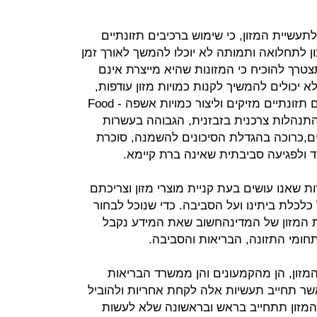
תעשיית המזון, כי שימוש ברכיבים תזונתיים
ון לתחלואה ותמותה לא יוכלו להמשך לאורך זמן
צטרך להוכיח כי המזונות שהיא מייצרת אינם
א יכולים להמשיך לקנות כמויות מזון עודפות,
לצרוך כמויות קלוריות מיותרות ורכיבים תזונתיים מזיקים וליצור כמויות אשפה - Food
W בהיקף של בין 30% ל-50% . התנהלות צרכנית בזבזנית, הגבוהה בעשרות
ם,כרוכה בהגדלת הסיכונים להשמנה, סוכרת
 ולפגיעה סביבתית שאינה ברת קיימא.
ת שאנו עושים בעת קניית מוצרי מזון וצריכתם
כלכלת ביתינו ועל הסביבה. כדי שנוכל לבחור
 המזון של המדינהחשוב שאת המידע נקבל
תחומי התזונה, הבריאות והסביבה.
המזון, הן מהקמעונים והן ממשרד הבריאות
שר תחייב תעשיות אלה לקחת אחריות ולהוביל
זון תתחייב בראש ובראשונה שלא לעשות