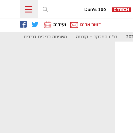
Dun's 100
דואר אדום
ועידות
דו"ח המבקר - קורונה
משפחה בריבית דריבית
תקשורת