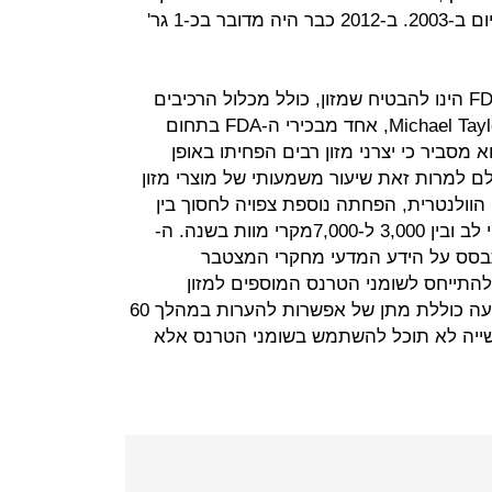
טרנס בארה"ב, בממוצע של 4.6 גר ליום ב-2003. ב-2012 כבר היה מדובר בכ-1 גר'
אחד התפקידים הרגולטוריים של ה-FDA הינו להבטיח שמזון, כולל מכלול הרכיבים
המוספים אליו, הינו בטוח לשימוש. Michael Taylor, אחד מבכירי ה-FDA בתחום
 מסביר כי יצרני מזון רבים הפחיתו באופן
ם למרות זאת שיעור משמעותי של מוצרי מזון
הוולנטרית, הפחתה נוספת צפויה לחסוך בין
10,000 ל-20 אלף אירועים של התקפי לב ובין 3,000 ל-7,000מקרי מוות בשנה. ה-
התבסס על הידע המדעי מחקרי המצטבר
להתייחס לשומני הטרנס המוספים למזון
בתעשייה כעל בטוחים לשימוש. ההודעה כוללת מתן של אפשרות להערות במהלך 60
שייה לא תוכל להשתמש בשומני הטרנס אלא