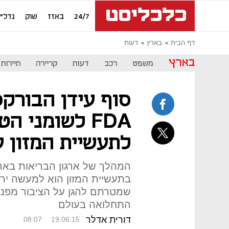
24/7
באזז
שוק
נדל"ן
דף הבית
בארץ
דעות
בארץ
משפט
רכב
דעות
קריירה
תיירות
סוף עידן הבורק
FDA לשומני 
לתעשיית המזון 
המהלך של ארגון הבריאות באר
בתעשיית המזון הוא למעשה יר
שמטרתם להגן על הציבור מפני
התחלואה בעולם
דורית אדלר
08:07
19.06.15