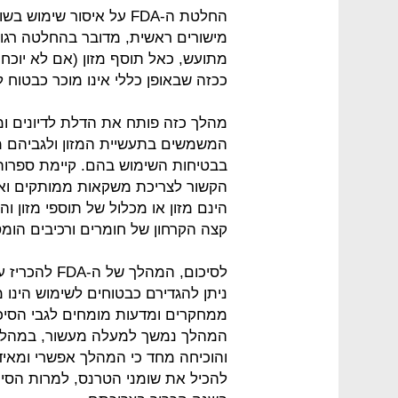
החלטת ה-FDA על איסור ש
מישורים ראשית, מדובר בהחלטה רגו
מתועש, כאל תוסף מזון (אם לא יוכח
ככזה שבאופן כללי אינו מוכר כבטוח ל
מהלך כזה פותח את הדלת לדיונים ומ
המשמשים בתעשיית המזון ולגביהם מצ
בבטיחות השימוש בהם. קיימת ספרו
הקשור לצריכת משקאות ממותקים וא
הינם מזון או מכלול של תוספי מזון 
קצה הקרחון של חומרים ורכיבים הומס
לסיכום, המהל
ניתן להגדירם כבטוחים לשימוש הינו
ממחקרים ומדעות מומחים לגבי הסיכו
המהלך נמשך למעלה מעשור, במהלכו 
והוכיחה מחד כי המהלך אפשרי ומאידך 
להכיל את שומני הטרנס, למרות הסי