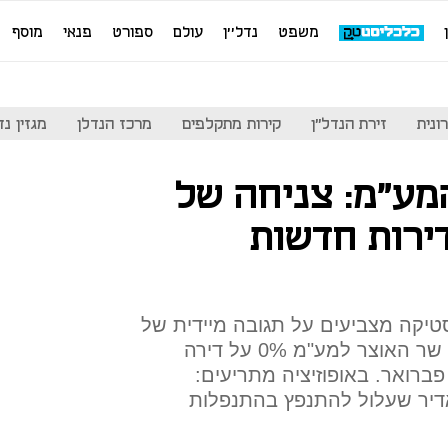
משפט
נדל''ן
עולם
ספורט
פנאי
מוסף
ונית
זירת הנדל"ן
קירות מתקלפים
מרכז הנדלן
מגזין נדל"ן
ע"מ: צניחה של
ת דירות חדשות
טיקה מצביעים על תגובה מיידית של
שוק הדירות החדשות להבטחת שר האוצר למע"מ 0% על דירה
ברואר. באופוזיציה מתריעים:
 אדיר שעלול להתנפץ בהתנפלות