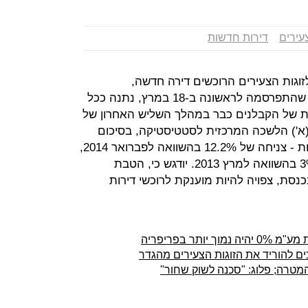
צעירים
דירות חדשות
וגות הצעירים הרוכשים דירה חדשה,
ובמסגרתה ישלמו מע"מ בשיעור 0%, שהתפרסמה לראשונה ב-18 במרץ, נתנה ככל
ת של הקבלנים כבר במהלך השליש האחרון של
(א') הלשכה המרכזית לסטטיסטיקה, בסיכום
חודש מארס נמכרו 1,795 דירות חדשות - צניחה של 12.2% בהשוואה לפברואר 2014,
החודש הקודם. המדובר בירידה של 3% בהשוואה למרץ 2013. יודגש כי, הטבת
סת, צפויה להיות מוענקת לרוכשי דירות
ר בפריפריה
ם להוריד את הזוגות הצעירים מהגדר
מטרה; פלוג: "סכנה לשוק שחור"