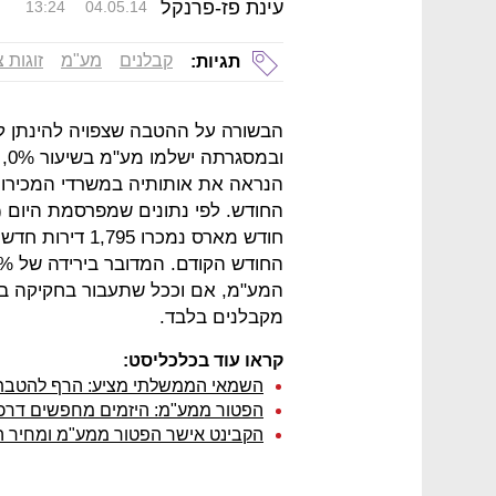
עינת פז-פרנקל
13:24
04.05.14
קבלנים
מע"מ
זוגות 
תגיות:
הבשורה על ההטבה שצפויה להינתן לז
הנראה את אותותיה במשרדי המכירו
החודש. לפי נתונים שמפרסמת היום 
המע"מ, אם וככל שתעבור בחקיקה בכנ
מקבלנים בלבד.
קראו עוד בכלכליסט:
השמאי הממשלתי מציע: הרף להטבת מע"מ 0% יהיה נמוך יות
הפטור ממע"מ: היזמים מחפשים דרכי
הקבינט אישר הפטור ממע"מ ומחיר ה