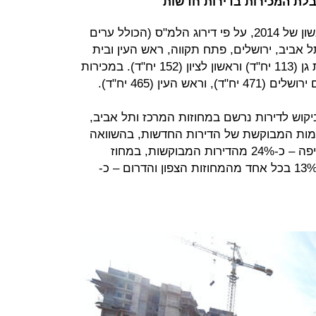
בלת המכירות בדירות חדשות
הערים המבוקשות ביותר ברבעון הראשון של 2014, על פי דירוג הלמ"ס (הכולל ערים
ל 120 יח"ד), הן: תל אביב, ירושלים, פתח תקווה, ראש העין ובית
שמש. בתחתית הטבלה נמצאות רמת גן (113 יח"ד) וראשון לציון (152 יח"ד). במכירות
 העין (465 יח"ד).
, ברבעון הראשון כ-43.3% מהביקוש לדירות נרשם במחוזות המרכז ותל אביב,
כמות המבוקשת של הדירות החדשות, בהשוואה
לתקופה המקבילה אשתקד, במחוז חיפה – כ-24% מהדירות המבוקשות, במחוז
ירושלים – כ-19%, במחוז המרכז– כ-13% בכל אחד מהמחוזות הצפון והדרום – כ-