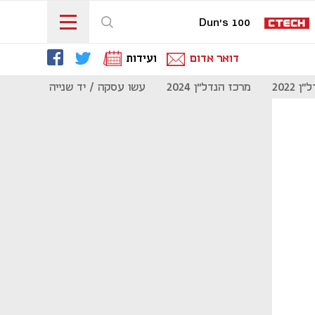
Dun's 100
דואר אדום
ועידות
 2022
מרכז הנדל"ן 2024
עשו עסקה / יד שנייה
מוסף נדל