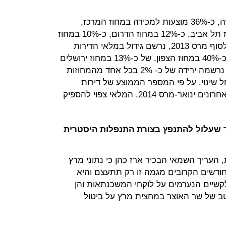
מכלל הדירות החדשות שנותרו למכירה, כ-36% מוצעות למכירה במחוז המרכז,
כ-15% במחוז ירושלים, כ-14% במחוז תל אביב, כ-12% במחוז הדרום, כ-10% במחוז
חיפה וכ-7% במחוז הצפון. בהשוואה לסוף מרס 2013, נרשם גידול במלאי הדירות
החדשות הבלתי מכורות, בשיעור של כ-40% במחוז הצפון, של כ-13% במחוז ירושלים
ושל כ-4% במחוז חיפה. לעומת זאת, נרשמה ירידה של כ- 2% בכל אחד מהמחוזות
 שינוי. על פי המספר הממוצע של דירות
חדשות שנמכרו בשלושת החודשים האחרונים ינואר-מרס 2014, המלאי צפוי להספיק
יר שעלול להתנפץ בצורת התנפלות היסטרית
 העריך השמאי הבכיר ארז כהן כי נתוני מרץ
חודשים הקרובים מגמה זו רק תתעצם והיא
 לקשיים הנערמים על לוקחי המשכנתאות והן
ב של שר האוצר במחצית מרץ על ביטול