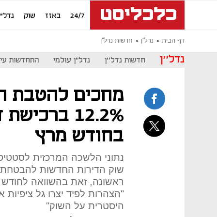
24/7
באזז
שוק
נדל"ן
דף הבית
נדל''ן
חדשות נדל''ן
נדל''ן
חדשות נדל''ן
נדל"ן עולמי
התחדשות עיר
מחכים להטבת המ
12.2% ברכיש
בחודש מרץ
נתוני הלשכה המרכזית לסטטיס
ראשונה, זאת בהשוואה לחודש פ
"הצהרות לפיד יצרו גל ציפיות
היסטרית על השוק"