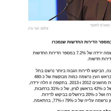
ת המע"מ לתוקף
צילום: ענר גרין
בסיכום הרבעון הראשון של 2014, נרשמה ירידה של 7.2% במספר הדירות החדשות
, הביקוש לדירות הגבוה ביותר נרשם בתל
אביב, בהיקף של כ-710 יחידות דיור. בראש העין נרשמה כמות מבוקשת של כ-480
דירות בהשוואה לכ-10 דירות בכל אחת מהשנים 2012 ו-2013. בתקופה זו חלה ירידה,
לעומת התקופה המקבילה אשתקד, של כ-42% בראשון לציון, של כ-31% ברחובות,
של כ-28% ברמת גן, של כ-25% בחדרה ושל כ-20% בירושלים בביקוש לדירות.
יה של כ-79% ו-77%, בהתאמה.