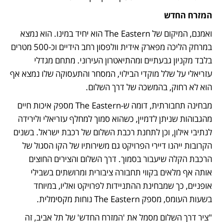
המזרח החדש
ואמנם, המיקום של The Eastern הוא יחיד במינו. הוא נמצא 
במרחק הליכה מפארק אידית וולפסון רחב הידיים וכ-500 מטרים 
בלבד מקניון גבעתיים ומהתיאטרון העירוני. מתחם מגדלי 
עזריאלי על שלל מוקדי הבילוי, המסחר והתעסוקה שלו נמצא אף 
הוא לא רחוק, בהמשכה של דרך השלום. 
מבחינה תחבורתית, דומה ש-The Eastern מספק איכות חיים 
מהגבוהות שניתן לדמיין, כשהוא סמוך למחלף עזריאלי ולירידה 
לנתיבי אילון, וכן לתחנת רכבת השלום של רכבת ישראל. בשנים 
הקרובות ייהנו דיירי הפרויקט גם משירותיו של הקו הסגול של 
הרכבת הקלה שיעבור בסמוך. דרך השלום והצירים החוצים 
אותה אף מלאים בקווי תחבורה ציבורית ומרושתים בשבילי 
אופניים, כך שמבחינת ההתניידות לפרויקט ואליו, במיוחד 
בשעות העומס, מספק The Eastern נוחות מקסימלית.
"ציר דרך השלום מסמל את 'המזרח החדש' של תל אביב, זה 