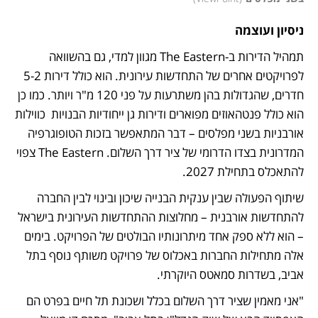
ניסיון ועוצמה
תמהיל הדירות ב-The Eastern מגוון למדי, גם בהשוואה 
לפרויקטים אחרים של התחדשות עירונית. הוא כולל דירות 5-2 
חדרים, שהגדולות בהן משתרעות על פני 120 מ"ר ויותר. כמו כן 
הוא כולל פנטהאוזים מפוארים ודירות גן ייחודיות הבנויות  כווילות 
אורבניות בשני מפלסים – דבר המתאפשר בזכות הטופוגרפיה 
המדרונית בצדו הדרומי של ציר דרך השלום. The Eastern צפוי 
להתאכלס בתחילת 2027.   
שיתוף הפעולה שבין ענקית הבנייה שיכון ובינוי לבין החברה 
להתחדשות אורבנית – מחלוצות ההתחדשות העירונית בישראל 
– הוא ללא ספק אחד מיתרונותיו הבולטים של הפרויקט. בימים 
אלה מתחילות החברות באכלוס של פרויקט משותף נוסף בתל 
אביב, בשדרות סמאטס היוקרתי. 
"אני מאמין שציר דרך השלום בכלל ושכונת תל חיים בפרט הם 