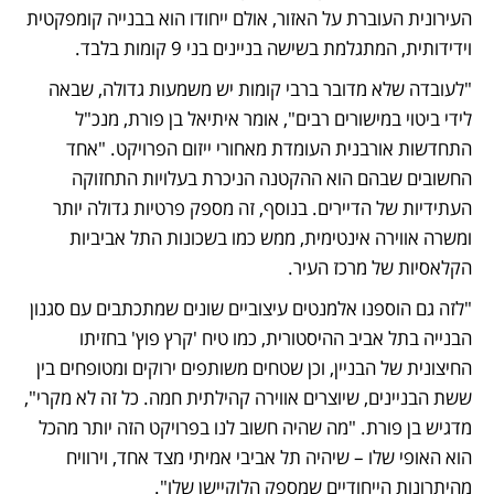
העירונית העוברת על האזור, אולם ייחודו הוא בבנייה קומפקטית 
וידידותית, המתגלמת בשישה בניינים בני 9 קומות בלבד.
"לעובדה שלא מדובר ברבי קומות יש משמעות גדולה, שבאה 
לידי ביטוי במישורים רבים", אומר איתיאל בן פורת, מנכ"ל 
התחדשות אורבנית העומדת מאחורי ייזום הפרויקט. "אחד 
החשובים שבהם הוא ההקטנה הניכרת בעלויות התחזוקה 
העתידיות של הדיירים. בנוסף, זה מספק פרטיות גדולה יותר 
ומשרה אווירה אינטימית, ממש כמו בשכונות התל אביביות 
הקלאסיות של מרכז העיר.
"לזה גם הוספנו אלמנטים עיצוביים שונים שמתכתבים עם סגנון 
הבנייה בתל אביב ההיסטורית, כמו טיח 'קרץ פוץ' בחזיתו 
החיצונית של הבניין, וכן שטחים משותפים ירוקים ומטופחים בין 
ששת הבניינים, שיוצרים אווירה קהילתית חמה. כל זה לא מקרי", 
מדגיש בן פורת. "מה שהיה חשוב לנו בפרויקט הזה יותר מהכל 
הוא האופי שלו – שיהיה תל אביבי אמיתי מצד אחד, וירוויח 
מהיתרונות הייחודיים שמספק הלוקיישן שלו".