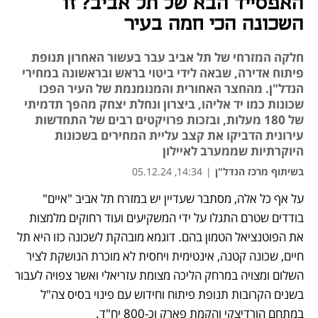
האפסייד הבא של תל אביב? זו
השכונה הכי חמה בעיר
חלקה המזרחי של תל אביב עבר בעשור האחרון תנופת
פיתוח אדירה, שבאה לידי ביטוי בראש ובראשונה במחירי
הנדל"ן. מהחצר האחורית והמנומנמת של העיר הפכו
שכונות כמו יד אליהו, ביצרון ונחלת יצחק מהפך תדמיתי
של 180 מעלות, ובזכות פרויקטים רבים של התחדשות
עירונית הדביקו את קצב עליית המחירים בשכונות
היוקרתיות שממערב לאיילון
בשיתוף מרכז הנדל"ן
|
14:34, 05.12.24
על אף כל אלה, מסתבר שעדיין יש במזרח תל אביב "איים" 
נפתח בכרטיסייה חדשה
בודדים שטרם התגלו על ידי המשקיעים ועוד רחוקים מלמצות 
את הפוטנציאל הטמון בהם. דוגמא מובהקת לשכונה כזו היא תל 
חיים, שכונה קטנה, אינטימית ויחסית לא מוכרת הנושקת לציר 
השלום ומצויה במרחק הליכה מצומת עזריאלי ואשר צפויה לעבור 
בשנים הקרובות תנופת פיתוח וחידוש עם פינוי בסיס צה"ל 
במתחם הורדיצקי והקמת פארק וכ-800 יח"ד.