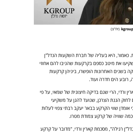
(
יח"צ
)
 יודעת היטב על מה היא מדברת. כאמור, היא בעליה של חברת השקעות הנדל"ן 
kgroup, ובשנים האחרונות לקוחותיה השקיעו את מיטב כספם בקרקעות שהניבו להם אחוזי 
תשואה גבוהים מאוד. כל הקרקעות ששיווקה בשנים האחרונות הופשרו, ביניהן קרקעות 
 רובע הים חדרה ועוד. 
ואם בכל זאת צריך לחזק את דבריה של קארין ורדי, הרי שגם בדיקה חיצונית של שמאי, על פי 
תקן 22 שמאות חיצונית מחמירה (בהתאם לחוק הגנת הצרכן, שנועד להגן על משקיעי 
הקרקעות ונותן שקיפות מלאה), העלתה כי אומדן שווי הקרקע בבאר יעקב רבתי צפוי לעלות 
כמה שוויה של קרקע צמודת מטרו. 
"הקרקעות בבאר יעקב הן לא עוד עסקת נדל"ן רגילה", מסכמת קארין ורדי, "מדובר על קרקע 