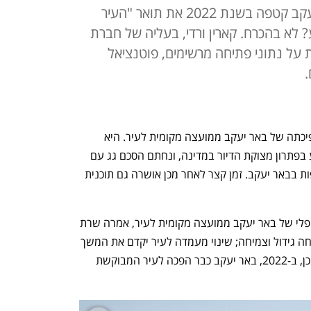
לא ת"א, לא ירושלים: דווקא באר יעקב קטפה בשנת 2022 את תואר "העיר
 לא בהכרח. קארין ורדי, בעליה של חברת
ל"ן kgroup, מספרת על נתוני פתיחה מרשימים, פוטנציאל
.
בשנת 2021 הכריזה מדינת ישראל על הפיכתה של באר יעקב ממועצה מקומית לעיר. היא 
נבחרה על ידי משרד הבינוי והשיכון לסייע בפתרון מצוקת הדיור במדינה, ונחתם הסכם גג עם 
משרד האוצר לבניית 11 אלף יחידות נוספות בבאר יעקב. זמן קצר לאחר מכן אושרה גם תוכנית 
בטקס החתימה על שינוי המעמד המוניציפלי של באר יעקב ממועצה מקומית לעיר, אמרה שרת 
הפנים דאז איילת שקד כי "באר יעקב הוכיחה גידול וצמיחה; שינוי מעמדה לעיר יקדם את המשך 
פיתוחה ושגשוגה". ואכן, רק שנה לאחר מכן, ב-2022, באר יעקב כבר הפכה לעיר המבוקשת 