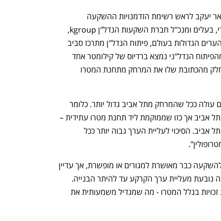
"המטרו הוא הגורם העיקרי שהזניק את באר יעקב לראש רשימת הזדמנויות ההשקעה 
נפתח בכרטיסייה חדשה
נפתח בכרטיסייה חדשה
האטרקטיביות בישראל", אומרת קארין ורדי, בעלים ומנכ"ל חברת השקעות הנדל"ן kgroup, 
המתמחה בהשקעות בארץ ובחו"ל. "בכל הערים הגדולות בעולם, פיתוח הנדל"ן מתרכז סביב 
תחנות המטרו. בוושינגטון, למשל, 80% מהפיתוח הנדל"ני נמצא ברדיוס של קילומטר אחד 
מתחנות המטרו. בלונדון, כל עסק מציין כחלק מהכתובת שלו את המרחק מתחנת המטרו 
במדינת ישראל, כדאיות ההשקעה במגורים עולה ככל שהמרחק מתל אביב גדול יותר. כלומר 
h – the gateway to Tech
You're NXT
כיום כדאי יותר להשקיע בדירה מרוחקת מתל אביב אך כזו שממוקמת ליד תחנת מטרו עתידית – 
מאשר להשקיע במגורים ליד תחנה בתוך תל אביב. הסיכוי לעליית הערך גבוה יותר ככל 
רופולין".
קארין ורדי מוסיפה גם כי הקרקע הזמינה להשקעה כבר מאושרת למגורים או מופשרת, אך עדיין 
אינה זמינה לבנייה. התשואה על ההשקעה נובעת מעליית ערך הקרקע עד להיתר הבנייה. 
יתרה מזאת, התוכנית אף מורה על הגדלת זכויות בגלל המטרו - מה שמגדיל משמעותית את 