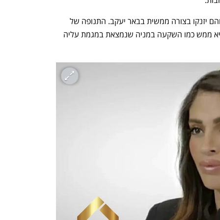
בות.
"מחירי הנדל"ן ימשיכו לעלות בכל הארץ, והם יזנקו בצורה ממשית בבאר יעקב. התנופה של 
העיר רק החלה, וכרגע השקעה בנדל"ן היא ממש כמו השקעה במניה שנמצאת במגמת עליה 