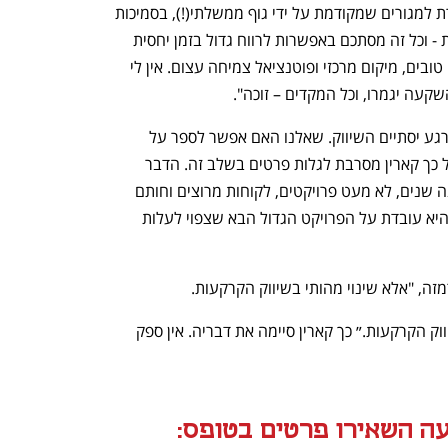
בבעלות פרטית, עם תוכנית מתאר מאושרת למגורים שמקודמת על ידי גוף ממשלתי(!), בסמיכות 
לתוואי המטרו שהתשתיות שלו כבר קיימות - וכל זה מסתכם באפשרות לרווח גדול בזמן יחסית 
קצר. באר יעקב היא עיר עם נתוני פתיחה טובים, מיקום מרכזי ופוטנציאל צמיחה עצום. אין לי 
קעה יגמרו, וכל המקדים – זוכה".
ומה חוץ מבאר יעקב? כי נראה ששם עוד רגע יסתיים השיווק. שאלנו האם אפשר לספר על 
פרויקטים עתידיים אחרים של החברה? על כך קארין מסרבת לגלות פרטים בשלב זה. הדבר 
היחיד שהסכימה לספר היה שלאחר שמונה שנים, לא מעט פרויקטים, לקוחות מרוצים וחותם 
אמינות בשנת 22 של דן אנד ברדסטריט, היא עובדת על הפרויקט הגדול הבא שצפוי לעלות 
מזה, "אלא שינוי מהותי בשיווק הקרקעות.
זהו פרויקט שיביא למפץ הגדול בתחום שיווק הקרקעות.״ כך קארין סיימה את דבריה. אין ספק 
ה השאירו פרטים בטופס: