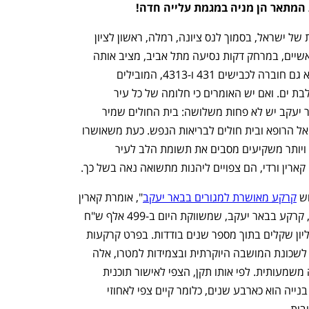
המתאר הן מניה במגמת עלייה חדה!
באר יעקב נמצאת באזור השפלה הדרומית של ישראל, בסמוך לנס ציונה, רמלה, ראשון לציון 
ומחנה צריפין. מיקומה בסמוך לכבישים ראשיים, במרחק דקות נסיעה מתל אביב, מציב אותה 
הלכה למעשה במרכז הארץ. באחרונה היא גם חוברה לכבישים 431 ו-4313, המובילים 
למודיעין, לכביש 6, לראשון לציון, לחולון ולבת ים. ואם יש האומרים כי חלומה של כל עיר 
בישראל הוא בית חולים בתחומה, אז בבאר יעקב יש לא פחות משלושה: בית החולים שמיר 
(אסף הרופא), בית החולים הגריאטרי שמואל הרופא ובית חולים לבריאות הנפש. כעת משאושרו 
תוכניות הפיתוח העתידיות של העיר, יותר ויותר משקיעים מסבים את תשומת הלב לעיר 
קארין ורדי, הם צפויים ליהנות מתשואה נאה בשל כך.
ש 
קרקע מאושרת למגורים בבאר יעקב
", אומרת קארין 
ורדי. "לפי תקן 22 על פי חוק הגנת הצרכן, קרקע בבאר יעקב, שמשווקת היום ב-499 אלף ש"ח 
בלבד, צפויה להגדיל את ערכה עד כ-2 מיליון שקלים בתוך מספר שנים בודדות. בפרט קרקעות 
כמו אלה שאני משווקת, שנמצאות בסמוך לשכונת המושבה היוקרתית ובצמידות למטרו, אלה 
קרקעות שהערך שלהן צפוי לעלות בצורה משמעותית. לפי אותו תקן, הצפי לאישור תוכנית 
מפורטת שמכוחה ניתן יהיה להוציא היתר בנייה הוא כארבע שנים, כלומר קיים צפי לאחוזי 