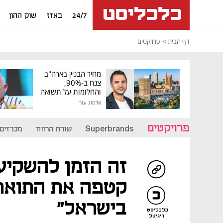
24/7
באזז
שוק ההון
דף הבית
פרויקטים
מחיר הבניין בארה"ב
צנח ב-90%,
והחלומות על תשואה
גבוהה התנפצו
אלמוג עזר
פרויקטים
Superbrands
שורת הרווח
מכרזים
קטפה את התואר 
בישראל"
כלכליסט
דיגיטל