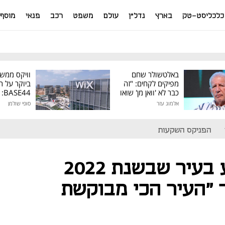
כלכליסט-טק
בארץ
נדל"ן
עולם
משפט
רכב
פנאי
מוסף
באלטשולר שחם
וויקס ממש
מפיקים לקחים: "זה
ביוקר על ר
כבר לא 'וואן מן' שואו
44
של גילעד"
אלמוג עזר
סופי שולמן
מיליון דולר
הפניקס השקעות
זה הזמן להשקיע בעיר שבשנת 2022
"העיר הכי מבוקשת