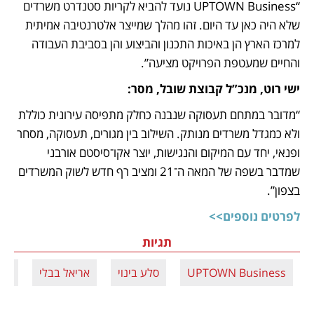
“UPTOWN Business נועד להביא לקריות סטנדרט משרדים 
שלא היה כאן עד היום. זהו מהלך שמייצר אלטרנטיבה אמיתית 
למרכז הארץ הן באיכות התכנון והביצוע והן בסביבת העבודה 
והחיים שמעטפת הפרויקט מציעה”.
ישי רוט, מנכ”ל קבוצת שובל, מסר:
“מדובר במתחם תעסוקה שנבנה כחלק מתפיסה עירונית כוללת 
ולא כמגדל משרדים מנותק. השילוב בין מגורים, תעסוקה, מסחר 
ופנאי, יחד עם המיקום והנגישות, יוצר אקו־סיסטם אורבני 
שמדבר בשפה של המאה ה־21 ומציב רף חדש לשוק המשרדים 
בצפון”.
לפרטים נוספים>>
תגיות
UPTOWN Business
סלע בינוי
אריאל בבלי
קבו