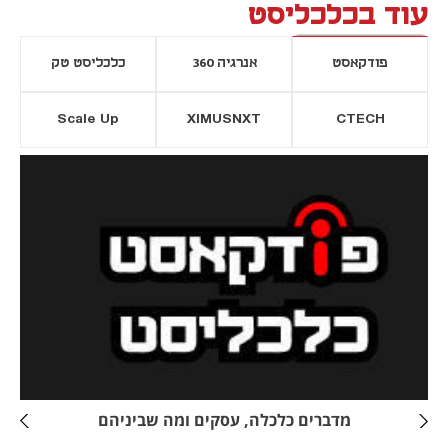
עוד בכלכליסט
פודקאסט
אנרגיה 360
כלכליסט טק
Scale Up
XIMUSNXT
CTECH
יסייה חדשה
נפתח בכרטיסייה חדשה
מדברים כלכלה, עסקים ומה שביניהם