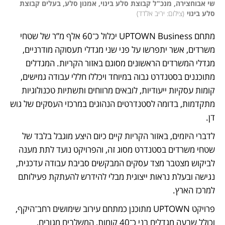
שי אבוחצירה, מנכ"ל קבוצת סלע בינוי, אמנון סלע, בעלים קבוצת 
סלע בינוי
(
צילום: יריב אלדד
)
מתחם UPTOWN Business יכלול כ־60 אלף מ”ר של שטחי 
משרדים, אשר יתפרשו על פני שני מגדלי תעסוקה מודרניים, 
מגדלי המשרדים הראשונים מסוגם באזור הקריות. המגדלים 
מתוכננים בסטנדרט גבוה במיוחד ויכללו חללי עבודה גמישים, 
קומות עסקיות ייעודיות, לובאים מרווחים ותשתיות טכנולוגיות 
מתקדמות, בדומה לסטנדרטים הנהוגים במרכזי העסקים של גוש 
דן.
לדברי היזמים, באזור הקריות קיים כיום היצע מוגבל בלבד של 
שטחי משרדים בסטנדרט מסוג זה, והפרויקט נועד לתת מענה 
לביקוש מצטבר מצד עסקים המבקשים סביבת עבודה עדכנית, 
נגישה ובעלת נראות ייצוגית מבלי להידרש להעתקת פעילותם 
למרכז הארץ.
פרויקט UPTOWN מתוכנן כמתחם עירוב שימושים רחב־היקף, 
וכולל שבעה מגדלים בני כ־40 קומות, המשלבים מגורים, 