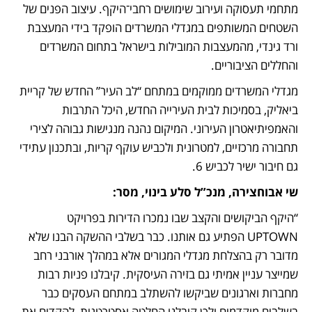
מתחמי תעסוקה ועירוב שימושים רחבי־היקף. עיצוב הפנים של 
השטחים המשותפים במגדלי המשרדים הופקד בידי המעצבת 
ורד גינדי, מהמעצבות המובילות בישראל בתחום המשרדים 
והחללים הציבוריים.
מגדלי המשרדים ממוקמים במתחם “לב העיר” החדש של קריית 
ביאליק, בסמיכות לבית העירייה החדש, היכל התרבות 
והאמפיתיאטרון העירוני. המיקום נהנה מנגישות גבוהה לצירי 
תחבורה מרכזיים, למטרונית ולכביש עוקף קריות, ובתכנון עתידי 
גם חיבור ישיר לכביש 6.
שי אבוחצירה, מנכ”ל סלע בינוי, מסר:
“היקף הביקושים והקצב שבו נמכרו הדירות בפרויקט 
UPTOWN הפתיע גם אותנו. כבר בשלבי ההשקה הבנו שלא 
מדובר רק בהצלחת מגדלי המגורים אלא במהלך אורבני רחב 
שמייצר עניין אמיתי גם בזירה העיסקית. קיבלנו פניות רבות 
מחברות וארגונים שביקשו להשתלב במתחם העסקים כבר 
בשלבים מוקדמים ולכן קיבלנו החלטה אסטרטגית  להקדים את 