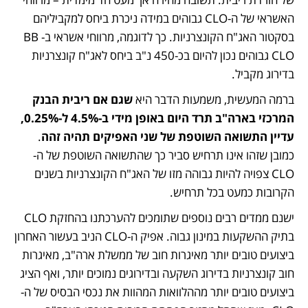
האשראי של ה-CLO גבוהים במידה ניכרת ביחס למקביליהם 
בסקטור האג"ח הקונצרניות. כך לדוגמה, מרווחי אשראי ב-BB 
CLO גבוהים נכון להיום בכ-450 נ"ב ביחס לאג"ח קונצרניות 
בדירוג מקביל. 
ברמה המעשית, משמעות הדבר היא 
שגם אם ריבית הבנק 
המרכזי בארה"ב תרד היום באופן מידי ב-4.5% ל-0.25%, 
עדיין התשואה השוטפת של שני האפיקים תהיה זהה
. 
כמובן שזהו אינו תרחיש סביר כך שהתשואה השוטפת של ה-
CLO צפויה להיות גבוהה מזו של האג"ח הקונצרניות בשנים 
הקרובות כמעט בכל תרחיש. 
ישנם ממדים רבים נוספים שתומכים להערכתנו בהחזקת CLO 
בתיק ההשקעות במינון גבוה. אפיק ה-CLO הניב בעשור האחרון 
ביצועים טובים יותר מאיגרות חוב של ממשלת ארה"ב, מאיגרות 
חוב קונצרניות בדירוג השקעה ובדירוגים נמוכים יותר, ואף הציג 
ביצועים טובים יותר מההלוואות המהוות את נכסי הבסיס של ה-