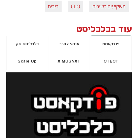
משקיעים כשירים
CLO
ריבית
עוד בכלכליסט
פודקאסט
אנרגיה 360
כלכליסט טק
Scale Up
XIMUSNXT
CTECH
יסייה חדשה
נפתח בכרטיסייה חדשה