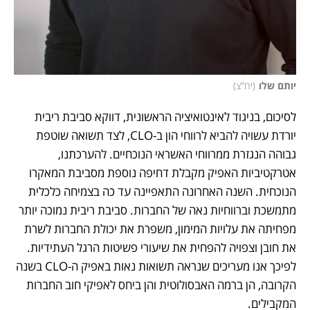
יותם שלו
(
יח"צ
)
לסיכום, בניגוד לאינטואיציה הראשונית, דווקא סביבת ריבית 
יורדת עשויה להביא לרווחי הון ב-CLO, לצד תשואה שוטפת 
גבוהה הנגזרת ממרווחי האשראי הנוכחיים. להערכתנו, 
אטרקטיביות האפיק מקבלת דחיפה נוספת מסביבת המאקרו 
הנוכחית. השנה האחרונה התאפיינה עד כה בצמיחה כלכלית 
מתמשכת וברווחיות נאה של החברות. סביבת ריבית נמוכה יותר 
מפחיתה את עלויות המימון, משפרת את יכולת החברות לשרת 
את חובן וצפויה להפחית את שיעורי פשיטות הרגל העתידיות. 
לפיכך אנו מעריכים שנראה תשואות נאות באפיק ה-CLO בשנה 
הקרובה, הן ברמה האבסולוטית והן ביחס לאפיקי חוב החברות 
המקבילים. 