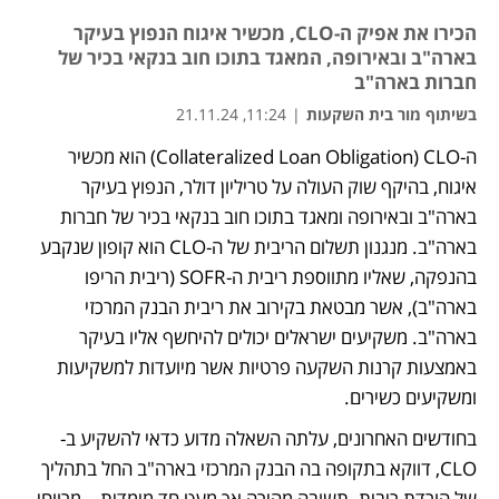
הכירו את אפיק ה-CLO, מכשיר איגוח הנפוץ בעיקר
בארה"ב ובאירופה, המאגד בתוכו חוב בנקאי בכיר של
חברות בארה"ב
בשיתוף מור בית השקעות
|
11:24, 21.11.24
ה-Collateralized Loan Obligation) CLO) הוא מכשיר 
איגוח, בהיקף שוק העולה על טריליון דולר, הנפוץ בעיקר 
בארה"ב ובאירופה ומאגד בתוכו חוב בנקאי בכיר של חברות 
בארה"ב. מנגנון תשלום הריבית של ה-CLO הוא קופון שנקבע 
בהנפקה, שאליו מתווספת ריבית ה-SOFR (ריבית הריפו 
בארה"ב), אשר מבטאת בקירוב את ריבית הבנק המרכזי 
בארה"ב. משקיעים ישראלים יכולים להיחשף אליו בעיקר 
באמצעות קרנות השקעה פרטיות אשר מיועדות למשקיעות 
ומשקיעים כשירים.
בחודשים האחרונים, עלתה השאלה מדוע כדאי להשקיע ב-
CLO, דווקא בתקופה בה הבנק המרכזי בארה"ב החל בתהליך 
של הורדת ריבית. תשובה מהירה אך מעט חד מימדית – מרווחי 