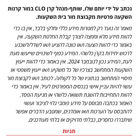
נכתב על ידי יותם שלו, שותף-מנהל קרן CLO במור קרנות 
השקעה פרטיות מקבוצת מור בית השקעות.
מאמר זה נועד רק למטרות מידע כללי וחלקי בלבד, אין בו כדי 
להוות מידע מלא וממצה לצורך קבלת החלטת השקעה. אין 
באמור כדי להוות הצעה ו/או כוונה להציע ו/או לשדל/לשכנע 
לרכוש יחידות בקרן כלשהי. המידע כפוף לשינויים שייעשו מעת 
לעת, המידע נכון לנובמבר 2024. אין באמור כדי להוות ייעוץ 
השקעות המתחשב בצרכיו של כל משקיע ו/או ייעוץ משפטי או 
מיסויי המתחשב בנתוניו של כל לקוח/ה. לכותב ו/או לקבוצת מור 
עשוי להיות עניין אישי בנכסים המפורטים לעיל. אין באמור כדי 
להוות התחייבות להשגת תשואה כלשהי או מניעת הפסד. 
האמור בכתבה מבוסס על מידע פומבי גלוי לציבור ועשוי 
להתבסס על הערכות ו/או אומדנים, שמטבע הדברים אפשר 
שיתבררו כחסרים, כבלתי מדויקים או בלתי מעודכנים. 
תגיות