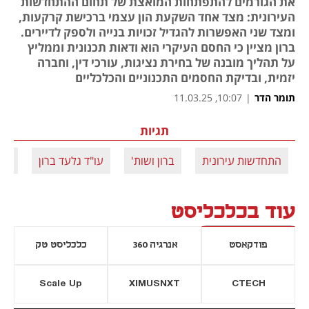
את הגורמים להתפתחות המואצת של תחום ההתחדשות
העירונית: מצד אחד השקעת הון עצמי ברכישת קרקעות,
ומצד שני האפשרות להגדיל זכויות בנייה ולספק לדיירים.
ברון מציין כי החסם העיקרי הוא ודאות תכנונית וממליץ
על תהליך מובנה של בחירת נציגות, עורכי דין, וחברה
יזמית, ובדיקת החסמים התכנוניים והכלכליים
תומר הדר
|
10:07, 11.03.25
תגיות
התחדשות עירונית
ברון ושות'
עו"ד גלעד ברון
ועי
עוד בכלכליסט
פודקאסט
אנרגיה 360
כלכליסט טק
Scale Up
XIMUSNXT
CTECH
יסייה חדשה
נפתח בכרטיסייה חדשה