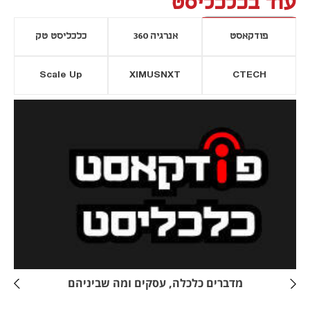
עוד בכלכליסט
פודקאסט
אנרגיה 360
כלכליסט טק
Scale Up
XIMUSNXT
CTECH
יסייה חדשה
נפתח בכרטיסייה חדשה
מדברים כלכלה, עסקים ומה שביניהם