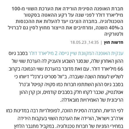
חברת האופנה הסינית הורידה את הערכת השווי מ-100
מיליארד דולר לפני שנה על רקע ההאטה בסקטור
הטכנולוגיה. בחברה הציבו יעד להעלות את ההכנסות
ב-40% השנה, ומרחיבים את הייצור מחוץ לסין גם לברזיל
ולטורקיה
חדשות חוץ
|
14:35, 18.05.23
מאמר קניות
ענקית האופנה המקוונת שיין גייסה 2 מיליארד דולר
 בסבב גיוס 
נפתח בכרטיסייה חדשה
ההון האחרון שלה, שנסגר השבוע והעניק לה הערכת שווי של 
66 מיליארד דולר. עם זאת מדובר בהערכת שווי הנמוכה בקרוב 
לשליש לעומת השנה שעברה. ב"וול סטריט ג'ורנל" דיווחו כי 
בסבב גיוס ההון השתתפו חברות כמו סקויה קפיטל וג'נרל 
אטלנטיק, שכבר לקחו חלק בסבבים קודמים, וכן קרן ההון 
הריבונית של האמירויות מובאדלה. 
לפי הדיווח, החברה הסינית הזוכה, לפופולריות רבה במדינות כמו 
ארה"ב וישראל, הורידה את הערכת השווי בעקבות הירידה 
במחירי המניות של חברות טכנולוגיה. במקביל מתגבר הלחץ 