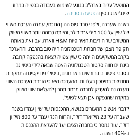
המופעל עליה בארה"ב בנוגע לשימוש בעבודה בכפייה במחוז 
שינג'יאנג בסין ו
הפגיעה בסביבה
. 
בשנה שעברה, ולפני סבב גיוס ההון הנוכחי, עמדה הערכת השווי 
של שיין על 100 מיליארד דולר, והייתה גבוהה יותר משווי השוק 
המשולב של היריבות האירופיות H&M וזארה. עם זאת באותה 
תקופה מצבן של חברות הטכנולוגיה היה טוב בהרבה, וההערכה 
בקרב המשקיעים הייתה כי שיין צפויה לצאת בהנפקה קרובה. 
בינתיים חווה סקטור הטכנולוגיה האטה שבאה לידי ביטוי גם 
בסבבי פיטורים בחודשים האחרונים, ביטולי פרויקטים והתמקדות 
מחודשת בחיסכון בעלויות. ההערכה היא כי הורדת הערכת השווי 
נועדה גם להעניק לחברה מרחב תמרון להעלאת שווי השוק 
במקרה שהנפקה אכן תצא לפועל. 
לדברי אנשים המעורים בנושא, ההכנסות של שיין עמדו בשנה 
שעברה על 23 מיליארד דולר, והרווח הנקי עמד על 800 מיליון 
דולר. עוד נמסר כי בחברה הציבו יעד להעלאת ההכנסות 
ב-40% השנה. 