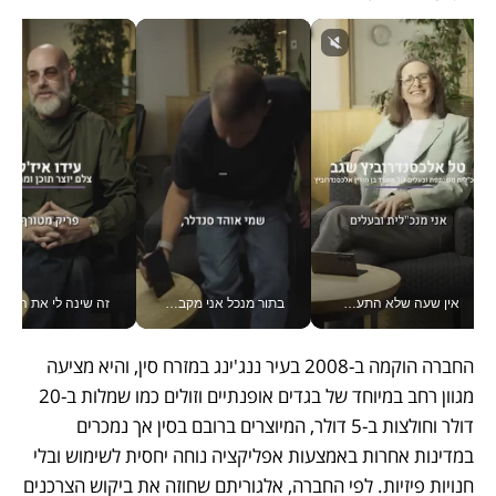
אין שעה שלא התעסקתי במשבר - טל אלכסנדרוביץ’ שגב מנהלת משברים תקשורתיים מכל מקום עם ה- Galaxy Z Fold8 Ultra שלה_v
בתור מנכל אני מקבל מאות החלטות ביום, וה- Galaxy Z Fold8 Ultra עוזר לי לחתוך אותן מהר יותר_v
זה שינה לי את החיים: 
החברה הוקמה ב-2008 בעיר ננג'ינג במזרח סין, והיא מציעה 
מגוון רחב במיוחד של בגדים אופנתיים וזולים כמו שמלות ב-20 
דולר וחולצות ב-5 דולר, המיוצרים ברובם בסין אך נמכרים 
במדינות אחרות באמצעות אפליקציה נוחה יחסית לשימוש ובלי 
חנויות פיזיות. לפי החברה, אלגוריתם שחוזה את ביקוש הצרכנים 