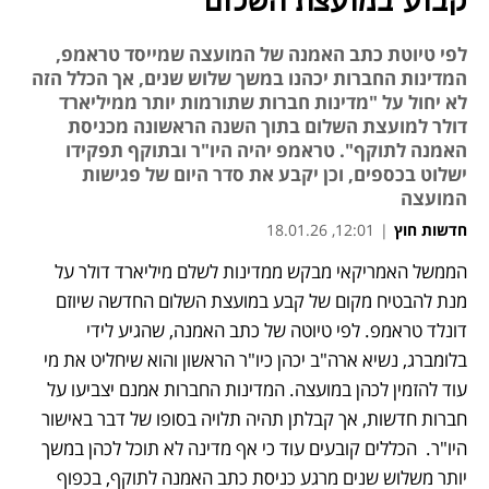
קבוע במועצת השלום
לפי טיוטת כתב האמנה של המועצה שמייסד טראמפ,
המדינות החברות יכהנו במשך שלוש שנים, אך הכלל הזה
לא יחול על "מדינות חברות שתורמות יותר ממיליארד
דולר למועצת השלום בתוך השנה הראשונה מכניסת
האמנה לתוקף". טראמפ יהיה היו"ר ובתוקף תפקידו
ישלוט בכספים, וכן יקבע את סדר היום של פגישות
המועצה
חדשות חוץ
|
12:01, 18.01.26
הממשל האמריקאי מבקש ממדינות לשלם מיליארד דולר על 
נפתח בכרטיסייה חדשה
מנת להבטיח מקום של קבע במועצת השלום החדשה שיוזם 
דונלד טראמפ. לפי טיוטה של כתב האמנה, שהגיע לידי 
בלומברג, נשיא ארה"ב יכהן כיו"ר הראשון והוא שיחליט את מי 
עוד להזמין לכהן במועצה. המדינות החברות אמנם יצביעו על 
חברות חדשות, אך קבלתן תהיה תלויה בסופו של דבר באישור 
היו"ר.  הכללים קובעים עוד כי אף מדינה לא תוכל לכהן במשך 
יותר משלוש שנים מרגע כניסת כתב האמנה לתוקף, בכפוף 