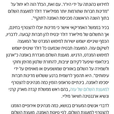
לחידוש כהונתה על ידי היו"ר. עם זאת, הכלל הזה לא יחול על 
"מדינות חברות שתורמות יותר ממיליארד דולר למועצת השלום 
בתוך השנה הראשונה מכניסת האמנה לתוקף". 
בכיר בממשל האמריקאי אישר כי מדינות יוכלו להצטרף בחינם, 
אך התשלום של מיליארד דולר יבטיח להן חברות קבועה. לדבריו, 
הכסף שיגייסו ישמש ישירות למימוש המנדט של המועצה 
לשיקום עזה. המועצה תבטיח שכמעט כל דולר שיגויס ישמש 
למימוש המנדט, הדגיש. מועצת השלום מוגדרת באמנה כ"ארגון 
בינלאומי שיפעל לקידום יציבות, להחזרת שלטון מהימן וחוקי 
ולשמירה על השלום באזורים שמושפעים או מאוימים על ידי 
עימותים". היא תהפוך לרשמית ברגע ששלוש מדינות חברות 
יסכימו לאמנה. בינתיים טראמפ הזמין כמה מנהיגים להצטרף 
למועצת השלום של עזה
, בהם ראש ממשלת קנדה מארק קרני 
ונשיא ארגנטינה חוויאר מיליי. 
לדברי אנשים המעורים בנושא, כמה מנהיגים אירופיים הוזמנו 
להצטרף למועצת השלום. לפי טיוטת האמנה, מועצת השלום 