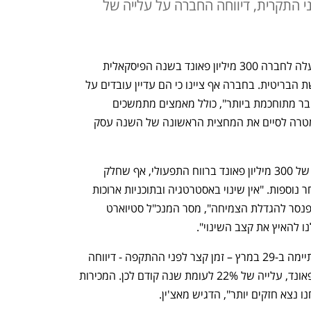
 התקרית, דיווחה החברה על עלייה של
 תעלה לחברה 300 מיליון פאונד בשנה הפיסקאלית 
הנוכחית, כך לפי ההערכות שפרסמה הרשת הבריטית. בחברה אף ציינו כי הם עדיין עובדים על 
ההתאוששות ממה שהם כינו כ"תקרית סייבר מתוחכמת ביותר", כולל מאמצים מתמשכים 
להשבת כלל המערכות והפעילות "מתוך מטרה לסיים את המחצית הראשונה של השנה עסק 
ההערכה היא כי ההתקפה תוביל למחיקה של 300 מיליון פאונד ברווח התפעולי, אף שחלק 
מהסכום יקוזז על ידי הביטוח ופעולות מסחר נוספות. "אין שינוי באסטרטגיה ובתוכניות ארוכות 
הטווח שלנו לעצב מחדש את מרקס אד ספנסר להגדלת הצמיחה", מסר המנכ"ל סטיוארט 
ו להאיץ את קצב השינוי". 
עבור השנה הפיסקאלית האחרונה, שהסתיימה ב-29 במרץ – זמן קצר לפני ההתקפה - דיווחה 
החברה על רווח לפני מס של 876 מיליון פאונד, עלייה של 22% לעומת שנה קודם לכן. המכירות 