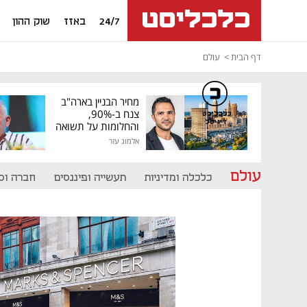
24/7
באזז
שוק ההון
דף הבית
עולם
מחיר הבניין בארה"ב
צנח ב-90%,
כלכליסט
דיגיטל
והחלומות על תשואה
גבוהה התנפצו
אלמוג עזר
עולם
כלכלה ומדיניות
תעשייה ופיננסים
חברה וס