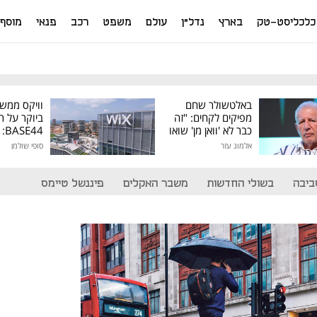
כלכליסט-טק
בארץ
נדל"ן
עולם
משפט
רכב
פנאי
מוסף
באלטשולר שחם
וויקס ממש
מפיקים לקחים: "זה
ביוקר על ר
כבר לא 'וואן מן' שואו
44
של גילעד"
אלמוג עזר
סופי שולמן
מיליון דולר
ביבה
בשולי החדשות
משבר האקלים
פיננשל טיימס