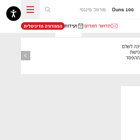
Duns 100
פורטל פיננסי
נפתח בכרטיסייה חדשה
הדואר האדום
ועידות
המהדורה הדיגיטלית
יכה לשלם
כישת
BASE: ההפסד
הרבעוני זינק ל-76