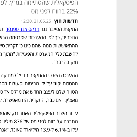
הפיסקאלית שהסתיימה במרץ, לפני
22% ברווח לפני מס
חדשות חוץ
12:30, 21.05.25
התקפת הסייבר נגד 
מרקס אנד ספנסר
חזק בהרבה". 
מאצ'ין. "אם כבר, התקרית הזו מאפשרת לנ
עלו ב-6.1% ל-13.9 מיליארד פאונד. "אנחנו נצא חזקים יותר", הדגיש מאצ'ין. 