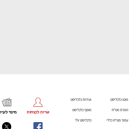
ענף במתח גבוה
מדברים כלכלה, עסקים ומה שב
פוטו כלכליסט
ועידות כלכליסט
המרת מט"ח
מוסף כלכליסט
שרות לקוחות
מינוי לעית
עמוד מט"ח כללי
כלכליסט TV