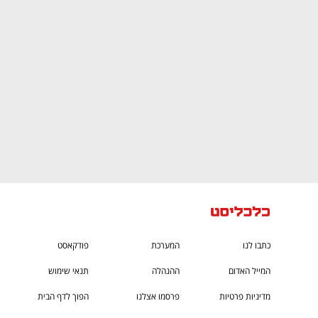
CTech – the
הבית של ההייטק הישראלי
כתבו לנו
המערכת
פודקאסט
המייל האדום
ההנהלה
תנאי שימוש
מדיניות פרטיות
פרסמו אצלנו
הפוך לדף הבית