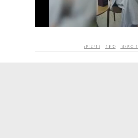
ד ספנסר
סייבר
בריטניה