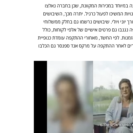
, שארעה לפני חודש, פגעה במיוחד במכירות המקוונת, שכן בחברה נאלצו 
לעצור את פעילות האתר, זאת בעוד שהחנויות המשיכו לפעול כרגיל. יתרה מכך, השיבושים 
למכירות המקוונות צפויים להימשך גם לאורך יוני ויולי. שיבושים נרשמו גם בחלק ממשלוחי 
המזון מהחנויות. בחברה אישרו כי בהתקפה נגנבו גם פרטים אישיים של אלפי לקוחות, כולל 
שמות, כתובות, תאריכי לידה והיסטוריית הזמנות. לפי החשד, מאחורי ההתקפה עומדת כנופיית 
ההאקרים Scattered Spider. ימים ספורים לאחר ההתקפה על מרקס אנד ספנסר גם הכלבו 