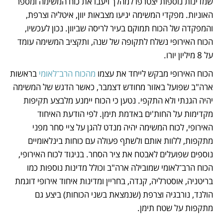
שמדינות נוספות יצטרפו למהלך ויעבו את כוח המשימה ומספר 
האוניות. מפקדי המשימה יגיעו מצבאות יוון, איטליה וצרפת, 
והמפקדה של הכוח תמוקם בעיר לריסה שביוון. נכון לעכשיו, 
הכוח האירופי נשלח לתקופה של שנה, ותקציב המשימה עומד 
על 8 מיליון יורו. 
הכוח האירופי מבקש לייחד את עצמו 
מהכוח הרב־לאומי 
בראשות 
ארה"ב שפועל באזור מחודש דצמבר, כאשר הדגש של המשימה 
יהיה הגנתי ולא התקפי. נטען כי הכוח יימנע מלבצע תקיפות 
מקדימות על החות'ים באדמת תימן. לפי הודעת האיחוד 
האירופי, לכוח המשימה יהיה מנדט להגן על ציי סחר מפני 
מתקפות, ללוות אותם ולשתף פעולה עם כוחות בינלאומיים 
נוספים שפועלים לאבטח את ציר הסחר. בניגוד לכוח האירופי, 
הכוח הרב־לאומי שמובילה ארה"ב וכולל מדינות נוספות כמו 
בריטניה, אוסטרליה, קנדה, בחריין ומדינות איחוד אירופי דוגמת 
הולנד, נורבגיה וצרפת (שנמצאת בשני הכוחות) ביצע גם 
מתקפות על שטח תימן.