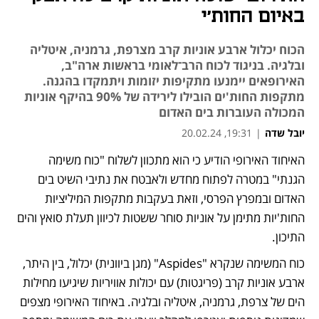
באיום החות'י
הכוח יכלול ארבע אוניות קרב מצרפת, גרמניה, איטליה
ובלגיה. בניגוד לכוח הרב־לאומי בראשות ארה"ב,
האירופאים יימנעו מתקיפות יזומות ויתמקדו בהגנה.
מתקפות החות'ים הובילו לירידה של 90% בהיקף אוניות
המכולה העוברות בים האדום
יובל שדה
|
19:31, 20.02.24
האיחוד האירופי הודיע כי הוא מתכוון לשלוח "כוח משימה 
נפתח בכרטיסייה חדשה
נפתח בכרטיסייה חדשה
נפתח בכרטיסייה חדשה
נפתח בכרטיסייה חדשה
הגנתי" במטרה לפתוח מחדש ולאבטח את נתיבי השיט בים 
האדום ובמפרץ הפרסי, וזאת בעקבות מתקפות המיליציות 
החות'יות מתימן על אוניות סוחר ששטות לכיוון תעלת סואץ והים 
התיכון. 
כוח המשימה שנקרא "Aspides" (מגן ביוונית) יכלול, בין היתר, 
ארבע אוניות קרב (פריגטות) עם יכולות אוויריות שיגיעו מחילות 
הים של צרפת, גרמניה, איטליה ובלגיה. באיחוד האירופי מצפים 