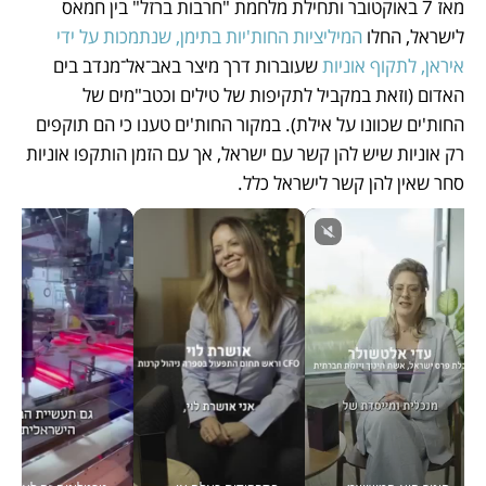
מאז 7 באוקטובר ותחילת מלחמת "חרבות ברזל" בין חמאס 
לישראל, החלו 
המיליציות החות'יות בתימן, שנתמכות על ידי 
איראן, לתקוף אוניות 
שעוברות דרך מיצר באב־אל־מנדב בים 
האדום (וזאת במקביל לתקיפות של טילים וכטב"מים של 
החות'ים שכוונו על אילת). במקור החות'ים טענו כי הם תוקפים 
רק אוניות שיש להן קשר עם ישראל, אך עם הזמן הותקפו אוניות 
סחר שאין להן קשר לישראל כלל. 