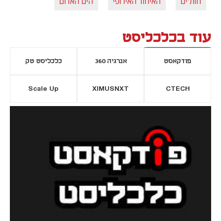
חות'ים
האיחוד האירופי
הים האדום
עוד בכלכליסט
פודקאסט
אנרגיה 360
כלכליסט טק
Scale Up
XIMUSNXT
CTECH
יסייה חדשה
נפתח בכרטיסייה חדשה