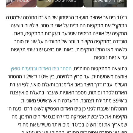
חינוך הוא המשישמה של החיים שלי - V
בתפקידים כאלה אי אפשר לחכות: אושרת לוי מניעה השקעות ענק מהטלפון_v
טכנולוגיה זה לא רק בהייטק: גם תעשיי
ב־10 בינואר אימצה מועצת הביטחון של האו"ם החלטה ש"מגנה 
בתוקף" את מתקפות החות'ים על אוניות סחר. שלשום בוצעה 
מתקפה על אונייה בריטית שטבעה בעקבות המתקפה, וזאת 
הוגדרה כמתקפה הקשה ביותר של החות'ים על אוניית סוחר 
כלשהי מאז החלו התקיפות. באותו יום בוצעו עוד שתי תקיפות 
על אוניות נוספות.
כתוצאה ממתקפות החות'ים, 
הסחר בים האדום ובתעלת סואץ
צומצם משמעותית. עד פרוץ הלחימה, בין 10% ל־12% מהסחר 
העולמי עברו דרך מיצר באב אל־מנדב ותעלת סואץ. לפי ועידת 
האו"ם לסחר ופיתוח, מספר האוניות שעברו בתעלת סואץ צנח 
ב־39% מתחילת דצמבר. ההערכה היא ש־90% מאוניות 
המכולות שעברו לפני כן בים האדום הפסיקו לשוט דרכו וכעת הן 
מקיפות את כל יבשת אפריקה כדי להיכנס אל הים התיכון, מה 
שמאריך את זמן השיט בכ־10 ימים ויותר משילש את מחירי 
השינוע ממזרח אסיה לים התיכון, ממחיר שנע בין 1,300 