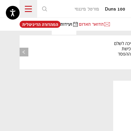
Duns 100
פורטל פיננסי
נפתח בכרטיסייה חדשה
הדואר האדום
ועידות
המהדורה הדיגיטלית
יכה לשלם
כישת
BASE: ההפסד
הרבעוני זינק ל-76