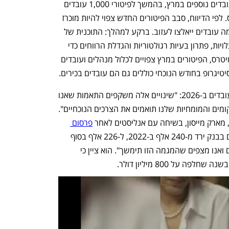
ענקית הפיננסים סיטיגרופ צפויה לפטר עובדים נוספים במרץ, בהמשך לפיטורי 1,000 עובדים 
בחודש הנוכחי - כך מדווחת סוכנות רויטרס. לפי הדיווח, סבב הפיטורים החדש צפוי להיות מוכרז 
לאחר תשלום הבונוסים, ועדיין לא ברור כמה עובדים ייאלצו לעזוב. ברקע למהלך: התוכנית של 
מנכ"לית סיטיגרופ, ג'יין פרייזר, לקיצוץ בעלויות, פתרון בעיות רגולטוריות והגדלת הרווחים כדי 
לסייע לבנק להדביק את המתחרים. לפי רויטרס, הפיטורים במרץ צפויים לכלול מנהלים ועובדים 
יטיגרופ בחודש הנוכחי כוללים גם הם עובדים בכירים.
הבנק מסר כי ימשיך להקטין את מספר העובדים ב-2026: "שינויים אלה משקפים התאמות שאנו 
מבצעים כדי להבטיח שרמות הצוות, המיקומים והמומחיות שלנו תואמים את הצרכים הנוכחיים". 
מארק מייסון, בשיחה עם אנליסטים לאחר 
פרסום 
 לרבעון הרביעי, כי מספר העובדים בבנק ירד מ-240 אלף ב-2022, ל-226 אלף בסוף 
2025. לדבריו, "הקטנו את מספר העובדים ואנו מצפים שהמגמה הזו תימשך". הוא ציין כי 
ה על 800 מיליון דולר.