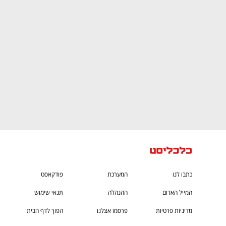
CTech – the
הבית של ההייטק הישראלי
כתבו לנו
המערכת
פודקאסט
המייל האדום
ההנהלה
תנאי שימוש
מדיניות פרטיות
פרסמו אצלנו
הפוך לדף הבית