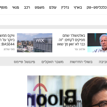
כלכליסט-טק
בארץ
נדל"ן
עולם
משפט
רכב
פנאי
מוסף
באלטשולר שחם
וויקס ממש
מפיקים לקחים: "זה
ביוקר על ר
כבר לא 'וואן מן' שואו
44
של גילעד"
אלמוג עזר
סופי שולמן
מיליון דולר
ביבה
בשולי החדשות
משבר האקלים
פיננשל טיימס