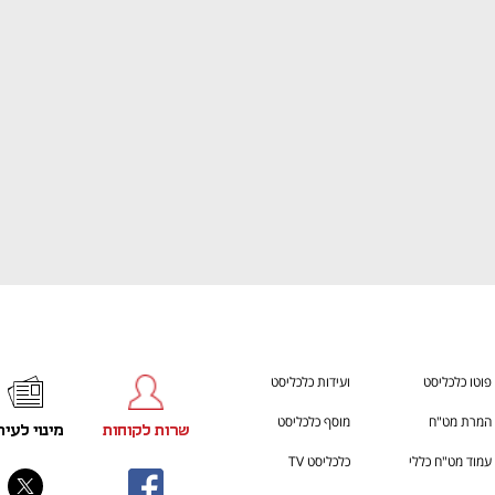
ענף במתח גבוה
מדברים כלכלה, עסקים ומה שב
פוטו כלכליסט
ועידות כלכליסט
המרת מט"ח
מוסף כלכליסט
שרות לקוחות
מינוי לעית
עמוד מט"ח כללי
כלכליסט TV