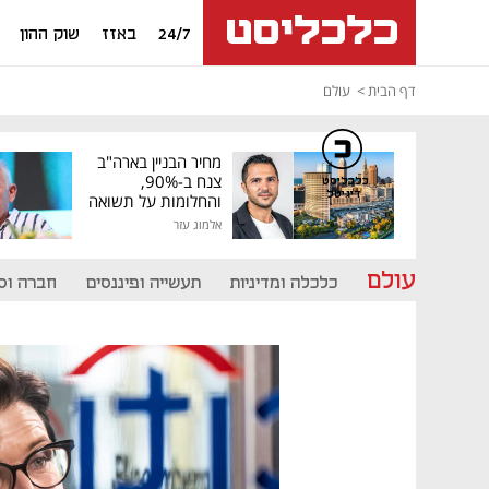
24/7
באזז
שוק ההון
דף הבית
עולם
מחיר הבניין בארה"ב
צנח ב-90%,
כלכליסט
דיגיטל
והחלומות על תשואה
גבוהה התנפצו
אלמוג עזר
עולם
כלכלה ומדיניות
תעשייה ופיננסים
חברה וס