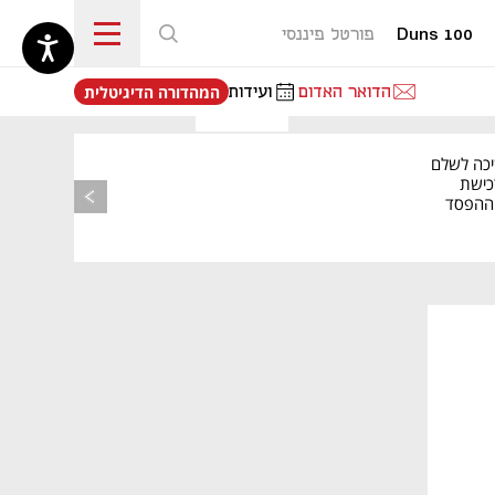
Duns 100
פורטל פיננסי
נפתח בכרטיסייה חדשה
הדואר האדום
ועידות
המהדורה הדיגיטלית
יכה לשלם
כישת
BASE: ההפסד
הרבעוני זינק ל-76