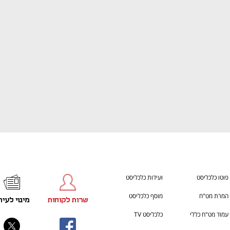
ענף במתח גבוה
מדברים כלכלה, עסקים ומה שב
פוטו כלכליסט
ועידות כלכליסט
המרת מט"ח
מוסף כלכליסט
שרות לקוחות
מינוי לעית
עמוד מט"ח כללי
כלכליסט TV