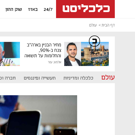
24/7
באזז
שוק ההון
דף הבית
עולם
מחיר הבניין בארה"ב
צנח ב-90%,
כלכליסט
דיגיטל
והחלומות על תשואה
גבוהה התנפצו
אלמוג עזר
עולם
כלכלה ומדיניות
תעשייה ופיננסים
חברה וס