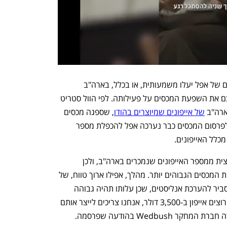
חרף החששות, אין ודאות שמחירי המוצרים של אפל יעלו משמעותית, או בכלל, בארה"ב 
והחברה כבר נוקטת צעדים שנועדו לצמצם את השפעת המכסים על פעילותה. לפי הוול סטריט 
ארה"ב 
של אייפונים שמיוצרים בהודו
, שספגה מכסים 
נמוכים בהרבה מסין של 26%. עוד קודם לפרסום המכסים כבר נערכה אפל להכפלת מספר 
ואולם, הודו מסוגלת לספק מענה רק למחצית ממספר האייפונים שנמכרים בארה"ב, ולכן 
מכשירים רבים שתייבא אפל עדיין יהיו תחת המכסים הגבוהים יותר. מהלך, אפילו ארוך טווח, של 
העברת ייצור אייפונים לארה"ב נראה לא סביר להערכת אנליסטים, שכן עלותו תהיה גבוהה 
משמעותית מעלות המכסים. "אם צרכנים רוצים אייפון ב-3,500 דולר, אנחנו צריכים לייצר אותם 
Wedbus בהודעה שפרסמה.