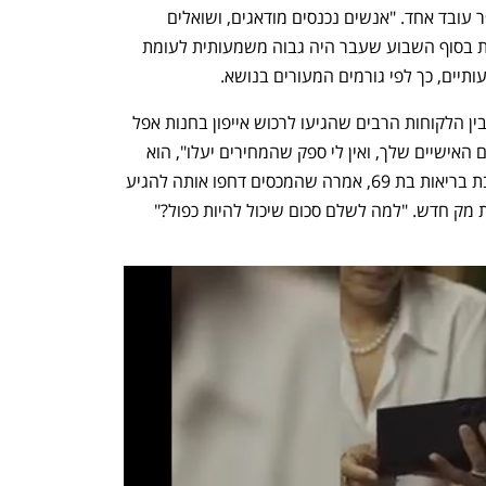
שואל אותי אם המחירים יעלו בקרוב", סיפר עובד אחד. "אנשים נכנסים מודאגים, ושואלים 
שאלות", אמר אחר. לראייה, היקף המכירות בסוף השבוע שעבר היה גבוה משמעותית לעומת 
תיים, כך לפי גורמים המעורים בנושא.
ג'ואל בורקה, מומחה מדיניות בן 32, היה בין הלקוחות הרבים שהגיעו לרכוש אייפון בחנות אפל 
בוושינגטון די.סי. "אתה צריך לטפל בצרכים האישיים שלך, ואין לי ספק שהמחירים יעלו", הוא 
אמר לוול סטריט ג'ורנל. אליסון פוסט, כתבת בריאות בת 69, אמרה שהמכסים דחפו אותה להגיע 
לשדרג את האייפון שלה, ואת בעלה לקנות מק חדש. "למה לשלם סכום שיכול להיות כפול?" 