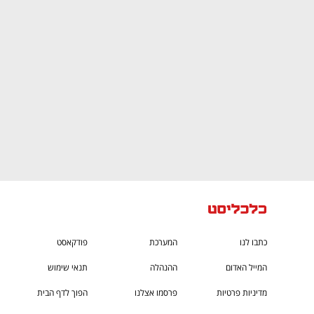
CTech – the
הבית של ההייטק הישראלי
כתבו לנו
המערכת
פודקאסט
המייל האדום
ההנהלה
תנאי שימוש
מדיניות פרטיות
פרסמו אצלנו
הפוך לדף הבית