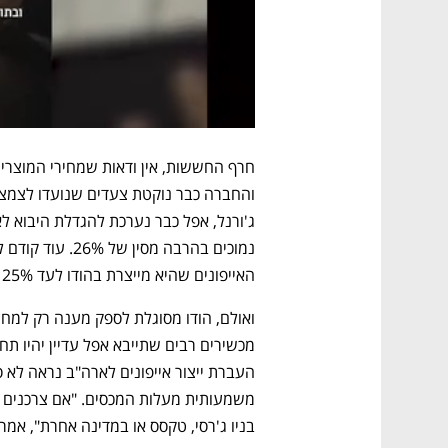
ג'ורנל, אפל כבר נערכת להגדלת היבוא ל
האייפונים שהיא מייצרת בהודו לעד 25% מכלל האייפונים.
בניו ג'רסי, טקסס או במדינה אחרת", אמרה חברת המחקר h