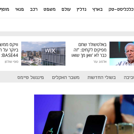
כלכליסט-טק
בארץ
נדל"ן
עולם
משפט
רכב
פנאי
מוסף
באלטשולר שחם
וויקס ממש
מפיקים לקחים: "זה
ביוקר על ר
כבר לא 'וואן מן' שואו
44
של גילעד"
אלמוג עזר
סופי שולמן
מיליון דולר
ביבה
בשולי החדשות
משבר האקלים
פיננשל טיימס