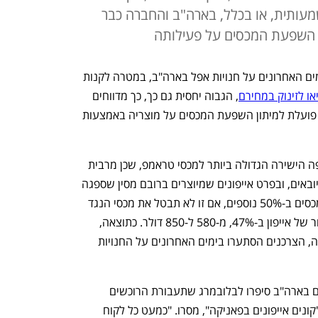
מעותית, או בכלל, בארה"ב והחברה כבר
 השפעת המכסים על פעילותה
לא מחכים למכסים: צרכנים מסתערים בימים האחרונים על חנויות אפל בארה"ב, במטרה לקנות 
או לזינוק במחירם
, הגבוה יחסית גם כך, כך מדווחים 
בלומברג וול סטריט ג'ורנל. במקביל, אפל פועלת למיתון השפעת המכסים על מוצריה באמצעות 
מבין ענקיות הטק, אפל היא בעלת החשיפה הישירה הגדולה ביותר למכסי טראמפ, שכן מרבית 
הכנסותיה מתבססות על מכירת מוצרים מיובאים, ובפרט אייפונים שמיוצרים ברובם מסין שספגה 
מכסים של 54% (ואיום עדכני להגדלת המכסים ב-50% נוספים, אם זו לא תבטל את מכסי הנגד 
שלה). אלו עתידים להגדיל את עלות הייצור של אייפון ב-47%, מ-580 ל-850 דולר. כתוצאה, 
בשעה שמשקיעים בורחים ממניית החברה, הצרכנים הסתערו בימים האחרונים על החנויות 
עובדים בכמה חנויות אפל במיקומים שונים בארה"ב סיפרו לבלובמרג שתעבורת הרוכשים 
בחנויות עלתה משמעותית בסוף השבוע."קונים אייפונים בפאניקה", מסרו. "כמעט כל לקוח 