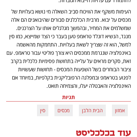
להתמודד עם עלויות הייבוא הגוברות.
העימות משקף את הוויכוח סביב השאלה מי נושא בעלויות של 
מכסים על יבוא. מרבית הכלכלנים סבורים שהיבואנים הם אלה 
שמשלמים את המחיר, ובהמשך מגלגלים אותו על הצרכנים. 
מנגד, הנשיא דונלד טראמפ טען בעבר כי הצד שמייצא, כמו סין 
למשל, הוא זה שצריך לשאת בעלויות. התחמקות מהאשמה 
באינפלציה שנגרמת ממכסים היא צורך פוליטי עבור טראמפ. עם 
זאת, סקרים מראים על עלייה בתחושת פסימיות כלכלית בקרב 
ציבור הבוחרים בשל השפעות המכסים - תחושות שעשויות 
לפגוע בטראמפ ובמפלגה הרפובליקנית בקלפיות, במיוחד אם 
האינפלציה והאבטלה יעלו, והצמיחה תואט.
תגיות
אמזון
הבית הלבן
מכסים
סין
עוד בכלכליסט