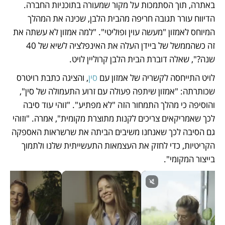
באתרה, תוך הסתמכות על מקור שמעורה בתוכניות החברה. 
הדיווח עורר תגובה חריפה מהבית הלבן, שכינה את המהלך 
המיוחס לאמזון "מעשה עוין ופוליטי". "למה אמזון לא עשתה את 
זה כשהממשל של ביידן העלה את האינפלציה לשיא של 40 
שנה?", שאלה דוברת הבית הלבן קרוליין לויט.
לויט התייחסה לקשריה של אמזון עם
 סין
, והציגה כתבת רויטרס 
שכותרתה: "אמזון שיתפה פעולה עם זרוע התעמולה של סין", 
והוסיפה כי מהלך התמחור הזה "לא מפתיע". "זוהי עוד סיבה 
לכך שאמריקאים צריכים לקנות מתוצרת מקומית", אמרה. "וזוהי 
גם הסיבה לכך שאנחנו משיבים הביתה את שרשראות האספקה 
הקריטיות, כדי לחזק את העצמאות התעשייתית שלנו ולתמוך 
בייצור המקומי".