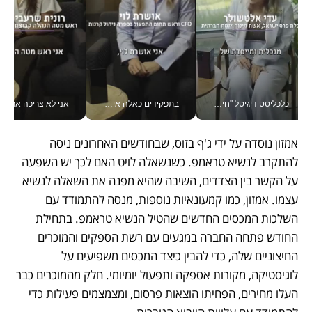
כלכליסט דיגיטל "חינוך הוא המשימה של החיים שלי"_v
בתפקידים כאלה אי אפשר לחכות: אושרת לוי מניעה השקעות ענק מהטלפון_v
אני לא צריכה את המשרד:
אמזון נוסדה על ידי ג'ף בזוס, שבחודשים האחרונים ניסה 
להתקרב לנשיא טראמפ. כשנשאלה לויט האם לכך יש השפעה 
על הקשר בין הצדדים, השיבה שהיא מפנה את השאלה לנשיא 
עצמו. אמזון, כמו קמעונאיות נוספות, מנסה להתמודד עם 
השלכות המכסים החדשים שהטיל הנשיא טראמפ. בתחילת 
החודש פתחה החברה במגעים עם רשת הספקים והמוכרים 
החיצוניים שלה, כדי להבין כיצד המכסים משפיעים על 
לוגיסטיקה, מקורות אספקה ותפעול יומיומי. חלק מהמוכרים כבר 
העלו מחירים, הפחיתו הוצאות פרסום, ומצמצמים פעילות כדי 