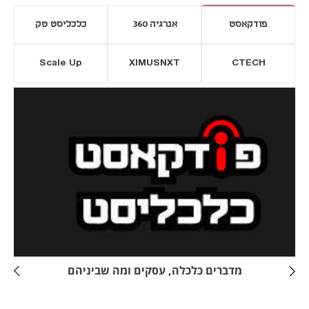
פודקאסט
אנרגיה 360
כלכליסט טק
Scale Up
XIMUSNXT
CTECH
יסייה חדשה
נפתח בכרטיסייה חדשה
מדברים כלכלה, עסקים ומה שביניהם