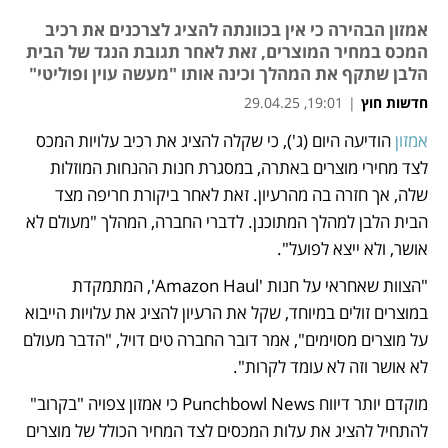
אמזון הבהירה כי אין בכוונתה להציג לצרכנים את רכיב
המכס במחיר המוצרים, זאת לאחר תגובת הנגד של הבית
הלבן שתקף את המהלך וכינה אותו "מעשה עוין ופוליטי"
חדשות חוץ
|
19:01, 29.04.25
אמזון 
הודיעה היום (ג'), כי שקלה להציג את רכיב עלויות המכס 
נפתח בכרטיסייה חדשה
נפתח בכרטיסייה חדשה
לצד מחירי מוצרים באתרה, במסגרת חנות ההנחות המוזלות 
שלה, אך חזרה בה מהרעיון. זאת לאחר ביקורת חריפה מצד 
הבית הלבן למהלך המתוכנן. לדברי החברה, המהלך "מעולם לא 
אושר, ולא ייצא לפועל". 
"הצוות שאחראי על חנות 'Amazon Haul', המתמקדת 
במוצרים זולים במיוחד, שקל את הרעיון להציג את עלויות הייבוא 
על מוצרים מסוימים", אמר דובר החברה טים דויל, "הדבר מעולם 
לא אושר וזה לא עומד לקרות".
מוקדם יותר דיווח Punchbowl News כי אמזון צפויה "בקרוב" 
להתחיל להציג את עלות המכסים לצד המחיר הכולל של מוצרים 