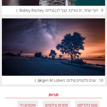
9.
חוף שחור, ים טורקיז, קצף לבן (
צילום: Bobby Ritchey
)
10.
עצים גלקטיים (
צילום: Jürgen M Lobert
)
תגיות
פוטו כלכליסט
תחרות צילומים
אינפרא רד