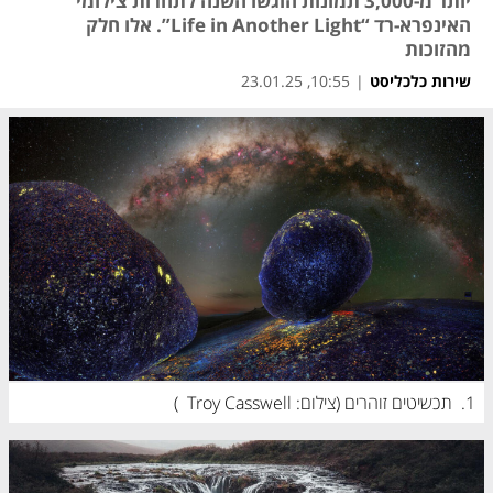
יותר מ-3,000 תמונות הוגשו השנה לתחרות צילומי
האינפרא-רד “Life in Another Light”. אלו חלק
מהזוכות
שירות כלכליסט
|
10:55, 23.01.25
1.
תכשיטים זוהרים (
צילום: Troy Casswell
)