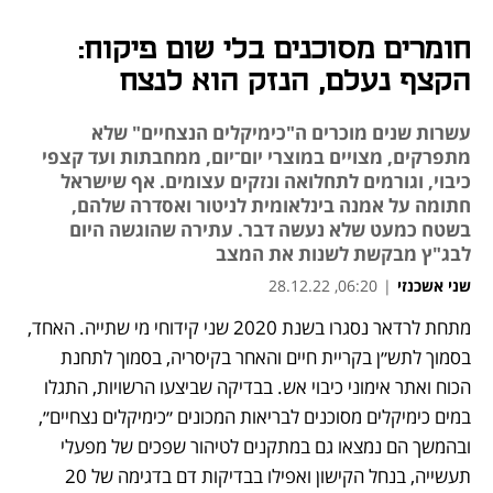
חומרים מסוכנים בלי שום פיקוח:
הקצף נעלם, הנזק הוא לנצח
עשרות שנים מוכרים ה"כימיקלים הנצחיים" שלא
מתפרקים, מצויים במוצרי יום־יום, ממחבתות ועד קצפי
כיבוי, וגורמים לתחלואה ונזקים עצומים. אף שישראל
חתומה על אמנה בינלאומית לניטור ואסדרה שלהם,
בשטח כמעט שלא נעשה דבר. עתירה שהוגשה היום
לבג"ץ מבקשת לשנות את המצב
שני אשכנזי
|
06:20, 28.12.22
מתחת לרדאר נסגרו בשנת 2020 שני קידוחי מי שתייה. האחד, 
נפתח בכרטיסייה חדשה
נפתח בכרטיסייה חדשה
נפתח בכרטיסייה חדשה
בסמוך לתש״ן בקריית חיים והאחר בקיסריה, בסמוך לתחנת 
הכוח ואתר אימוני כיבוי אש. בבדיקה שביצעו הרשויות, התגלו 
במים כימיקלים מסוכנים לבריאות המכונים ״כימיקלים נצחיים״, 
ובהמשך הם נמצאו גם במתקנים לטיהור שפכים של מפעלי 
תעשייה, בנחל הקישון ואפילו בבדיקות דם בדגימה של 20 