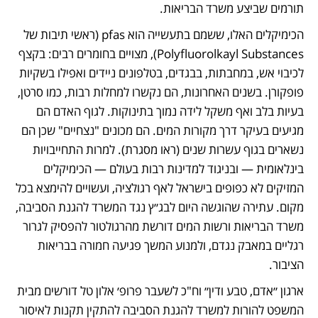
תורמים שביצע משרד הבריאות. 
הכימיקלים האלו, ששמם בתעשייה הוא pfas (ראשי תיבות של 
Polyfluorolkayl Substances), מצויים בחומרים רבים: בקצף 
לכיבוי אש, במחבתות, בבגדים, בטלפונים ניידים ואפילו בשקיות 
פופקורן. בשנים האחרונות, הם נקשרו למחלות רבות, כמו סרטן, 
בעיות בלב ואף משקל לידה נמוך בתינוקות. לגוף האדם הם 
מגיעים בעיקר דרך מקורות המים. הם מכונים "נצחיים" שכן הם 
נשארים בגוף עשרות שנים (ראו מסגרת). למרות התחייבויות 
בינלאומית — ובניגוד למדינות רבות בעולם — הכימיקלים 
המזיקים לא כפופים בישראל לאף רגולציה, ועשויים להימצא בכל 
מקום. עתירה שהוגשה היום לבג״ץ נגד המשרד להגנת הסביבה, 
משרד הבריאות ורשות המים דורשת מהרגולטור להפסיק לגרור 
רגליים במאבק נגדם, ולמנוע המשך פגיעה חמורה בבריאות 
הציבור. 
ארגון ״אדם, טבע ודין״ וח"כ לשעבר פרופ׳ אלון טל דורשים מבית 
המשפט להורות למשרד להגנת הסביבה להתקין תקנות לאיסור 