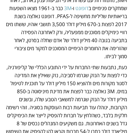
ו-3M, מתמודדות עם עשרות אלפי תביעות ענק בארהב, לאחר 
שמחקרים פנימיים ב
דופונט
 ו-
3M
 כבר ב-1961 מצאו השפעות 
בריאותיות שליליות מחשיפה ל-PFAS. דופונט נאלצה בשנת 
2017 לפצות ב-670 מיליון דולר 3,500 תושבי אוהיו, ששתו מים 
רוויי כימיקלים מסוכנים ממפעליה, ורק לאחרונה הפסידה 
בתביעה בגובה 40 מיליון דולר של אדם שחלה בסרטן, לאחר 
שהזרימה את החומרים הכימיים המסוכנים למקור מים ציבורי 
סמוך לביתו. 
כעת, נתבעות שתי החברות על ידי התובע הכללי של קליפורניה, 
כדי לפצות על הנזק שגרמו לסביבה, נזק שאילץ את המדינה 
לסגור מקורות מים ולהוציא 150 מיליון דולר על תוכנית לטיפול 
במים. 3M נאלצה כבר לפצות את מדינת מיניסוטה ב-850 
מיליון דולר על הנזק שגרמה למשאבי הטבע שלה, ובשנים 
הקרובות, ינוהלו עוד תביעות רבות העוסקות בסוגיה. זוהי רשימה 
חלקית בלבד, כשהלחץ על חברות להפסיק לייצר את הכימיקלים 
גדל בשנים האחרונות. גם משקיעים המנהלים נכסים של 8 
מיליארד דולר כתבו ל-54 חברות וקראו להן להפסיק את השימוש 