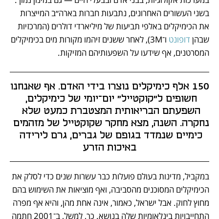
בשני העשורים האחרונים, נתבעות חברות בארה״ב המייצרות 
את הכימיקלים באלפי תביעות של מיליארדי דולרים (המרכזיות 
שבהן 
דופונט
 ו־3M), לאחר ששנים זיהמו מקורות מים בכימיקלים 
המסרטנים, אף שידעו על השפעותיהם המזיקות. 
150 אלף כימיקלים נוצרו בידי האדם. אף שאנחנו 
חשופים ל"קוקטייל" יום־יומי של כימיקלים, 
השפעתם הבריאותית המצטברת כמעט שלא 
נחקרה. השנה, מצא מחקר שקוקטייל של מזהמים 
כימיים שנמדד בגופם של גברים, גרם לירידה 
באיכות הזרע
במקביל, מדינות בעולם פועלות כבר עשרות שנים כדי לסלק את 
הכימיקלים המסוכנים מהסביבה, ואף מוציאות את השימוש בהם 
מחוץ לחוק. אבל ישראל, כאמור, אינה אחת מהן, והיא אף מפרה 
התחייבויות בינלאומיות שלה בנושא. כך, למשל, ב־2001 חתמה 