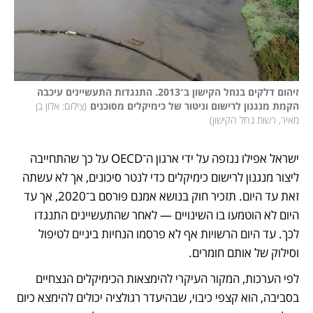
זיהום דלקים בנחל הקישון ב־2013. התנגדות התעשיינים עיכבה 
הקמת מנגנון לרישום וניטור של כימיקלים מסוכנים
(
צילום: אלון בן 
מאיר, רשות נחל הקישון
)
ישראל אפילו ננזפה על ידי ארגון ה־OECD על כך שהתחייבה 
ליצור מנגנון לרישום כימיקלים כדי לנטר סיכונים, אך לא עשתה 
זאת עד היום. תזכיר חוק בנושא אמנם פורסם ב־2020, אך עד 
היום לא הוטמעו בו השינויים — לאחר שהתעשיינים התנגדו 
לכך. עד היום הרשויות אף לא פרסמו הנחיות ביניים לטיפול 
וסילוק של אותם חומרים.
לפי הערכות, המקור העיקרי להימצאות הכימיקלים הנצחיים 
בסביבה, הוא קצפי כיבוי, שבהיעדר רגולציה יכולים להימצא כיום 