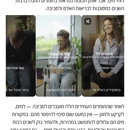
דוחי מים. אבל אותן תכונות נפלאות בחומרים התגלו ברבות 
השנים כמסוכנות לבריאות האדם ולסביבה. 
בתפקידים כאלה אי אפשר לחכות: אושרת לוי מניעה השקעות ענק מהטלפון_v
חינוך הוא המשישמה של החיים שלי - V
בתור מנכל אני מקבל מאות הח
לאחר שהחומרים העמידים הללו מועברים לסביבה — למים, 
לקרקע ולמזון — אין כמעט שום סיכוי להיפטר מהם. במקורות 
מים הם עלולים להתפשט במהירות, ולהותיר נזק לשנים רבות 
במערכות אקולוגיות, בבני אדם ובבעלי חיים — גם במינון נמוך. 