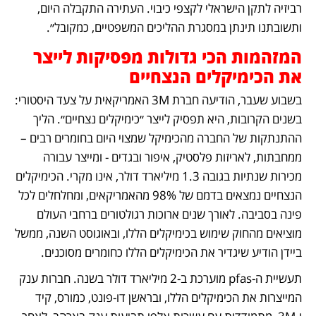
רביזיה לתקן הישראלי לקצפי כיבוי. העתירה התקבלה היום, 
ותשובתנו תינתן במסגרת ההליכים המשפטיים, כמקובל״.  
המזהמות הכי גדולות מפסיקות לייצר 
את הכימיקלים הנצחיים
בשבוע שעבר, הודיעה חברת 3M האמריקאית על צעד היסטורי: 
בשנים הקרובות, היא תפסיק לייצר ״כימיקלים נצחיים״. הליך 
ההתנתקות של החברה מהכימיקל שמצוי היום בחומרים רבים – 
ממחבתות, לאריזות פלסטיק, איפור ובגדים - ומייצר עבורה 
מכירות שנתיות בגובה 1.3 מיליארד דולר, אינו מקרי. הכימיקלים 
הנצחיים נמצאים בדמם של 98% מהאמריקאים, ומחלחלים לכל 
פינה בסביבה. לאורך שנים ארוכות רגולטורים ברחבי העולם 
מוציאים מהחוק שימוש בכימיקלים הללו, ובאוגוסט השנה, ממשל 
ביידן הודיע שיגדיר את הכימיקלים הללו כחומרים מסוכנים.
תעשיית ה-pfas מוערכת ב-2 מיליארד דולר בשנה. חברות ענק 
המייצרות את הכימיקלים הללו, ובראשן דו-פונט, כמורס, קיד 