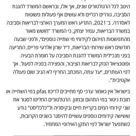
היטב לכל הרגולטורים שנים, אך אלו, ובראשם המשרד להגנת 
הסביבה, גוררים רגליים ולא עושים אף פעולות פשוטות 
לאסדרה. ב־2021, התריע ראש המערך הארצי לבריאות וסביבה 
במשרד הבריאות, עמיר יצחק, כי המשרד "חושש מאוד 
מהתפשטות הזיהום לקידוחי מי שתייה נוספים״, ולפני שבעה 
חודשים ראש שירותי הבריאות, ד״ר שרון אלרעי פרייס, התריעה 
בפני מנכ״לית המשרד להגנת הסביבה על חומרת הבעיה 
ופוטנציאל הנזק לבריאות הציבור, והפצירה בפניה לפעול. אך 
לפי העותרים, ״עד עתה, המכתב החריף לא הניב שום פעולה 
אקטיבית". 
בישראל אין כאמור ערכי סף מחייבים לריכוז pfas במי השתייה או 
חובת ניטור במי התהום ובמזון. הרגולטורים החליטו לסגור את 
שני קידוחי המים בקריית חיים ובקיסריה ול"כלכליסט" נודע 
ששישה קידוחים נוספים עשויים להיסגר בשנים הקרובות, 
כשתפעל ישראל לפי התקן האירופי המחמיר. 