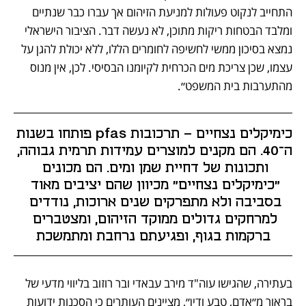
התחייב לנקוט פעולות למניעת הזיהום אך עברו כבר שנתיים 
ומלבד הבטחות ריקות מתוכן, לא נעשה דבר. הציבור הישראלי 
נמצא בסיכון ממשי לחשיפה לחומרים הללו, ללא יכולת להגן על 
עצמו, שכן צריכת מים הכרחית לקיומנו הבסיסי. לכן, אין מנוס 
מהתערבות בית המשפט״.
כימיקלים נצחיים - תרכובות pfas פותחו בשנות 
ה־40. הם מקנים למוצרים עמידות תרמית גבוהה, 
ותכונות של דחיית שמן ומים. הם מכונים 
"כימיקלים נצחיים" מכיוון שהם יציבים מאוד 
בסביבה ולא מתפרקים שנים ארוכות, נודדים 
למרחקים גדולים ממוקד הזיהום, ומצטברים 
ברקמות בגוף, ופגיעתם נרחבת ומתמשכת
בעתירה, שהגישו עוה"ד מירב עבאדי ובר רוזוב בליווי מדעי של 
בראור מ״אדם, טבע ודין״, מציינים העותרים כי הסכנות ידועות 