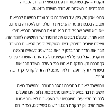
תקנות – אין. כשהעותרות פנו בנושא למשרד, הסבירה 
המנכ״לית כי השלמת העבודה תושלם ב־2024.   
פרופ׳ אלון טל, כיהן עד לאחרונה כיו״ר ועדת המשנה לבריאות 
וסביבה בכנסת וניסה להניע את הרגולטורים לאסדרה בתחום. 
״אני לא חושב שהפקידים הפנימו את החשיבות הבריאותית״, 
הוא אומר. ״בעולם מבינים את החומרה של החשיפה לחומר הזה, 
ואצלנו יושבים בחיבוק ידיים. הטוקסיקולוגית הראשית במשרד 
הבריאות הד״ר תמר ברמן קוראת כבר שנים לעשייה ומציגה 
מחקרים, אבל בפועל לא מקשיבים לה. האמנה אושרה לפני כל 
כך הרבה זמן, התקנות אומצו בכל העולם, משרד הבריאות 
בישראל לוחץ, ותעשיות לא ייפגעו. למה זה לוקח כל כך הרבה 
זמן?".  
מהמשרד לאיכות הסביבה נמסר בתגובה: "המשרד רואה 
חשיבות רבה בטיפול בזיהום מתרכובות pfas. אנו פועלים 
לבחינה מקצועית ומשפטית של האפשרות לאשרור אמנת 
שטוקהולם, וכן להקמת מנגנון רישום כימיקלים, לצד קידום 