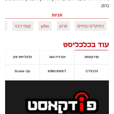
בהם.
תגיות
כימיקלים נצחיים
סרטן
pfas
קצפי כיבוי
חומ
עוד בכלכליסט
פודקאסט
אנרגיה 360
כלכליסט טק
Scale Up
XIMUSNXT
CTECH
יסייה חדשה
נפתח בכרטיסייה חדשה