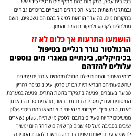
בכל בית עסק. במקומות בהם מתקיימים תרגילי כיבוי אש 
ובמתקני תשתית נמצאו הכימקלים הנצחיים בריכוזים גבוהים 
במקורות מים. בהיעדר הוראות לטיפול בהם הם נשטפים, ומשם 
מחלחלים לקרקע ולמקורות המים והמזון.
הושמעו התרעות אך כלום לא זז
הרגולטור גורר רגליים בטיפול 
בכימיקלים, בינתיים מאגרי מים נוספים 
עלולים להזדהם 
״במי השתיה והתהום שלנו התגלו מזהמים אורגניים עמידים 
שהשפעותיהם הבריאותיות רבות: סרטן, עיכוב כניסה להריון, 
פגיעה בעוברים, פגיעה בתפקוד בלוטת התריס, פגיעה במערכת 
החיסונית ועוד״, מסבירה ברנדט בראור, מדענית סביבה בארגון 
"אדם, טבע ודין". ״קידוחי מי השתייה שנמצאו בהם ריכוזי pfas 
ממשיכים להיות פעילים ברובם ולספק מי שתייה. pfas נשארים 
יציבים בסביבה מעל 40 שנים כך שזיהום שהחל היום ימשיך 
להשפיע על בריאותנו שנים קדימה. המשרד להגנת הסביבה 