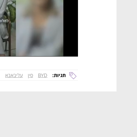
תגיות:
BYD
סין
עליבאבא