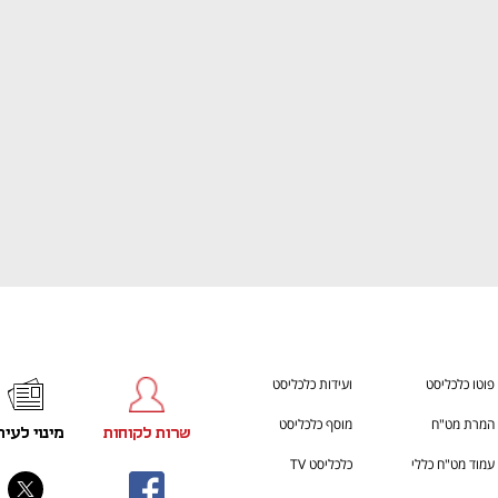
ענף במתח גבוה
מדברים כלכלה, עסקים ומה שב
פוטו כלכליסט
ועידות כלכליסט
המרת מט"ח
מוסף כלכליסט
שרות לקוחות
מינוי לעית
עמוד מט"ח כללי
כלכליסט TV