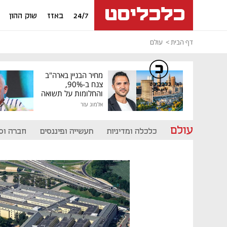
24/7
באזז
שוק ההון
דף הבית
עולם
מחיר הבניין בארה"ב
צנח ב-90%,
כלכליסט
דיגיטל
והחלומות על תשואה
גבוהה התנפצו
אלמוג עזר
עולם
כלכלה ומדיניות
תעשייה ופיננסים
חברה וס