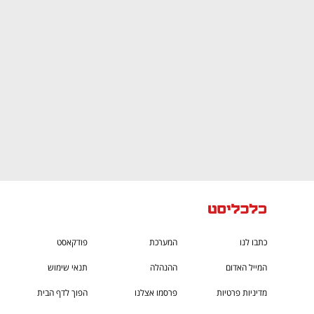
CTech – the
הבית של ההייטק הישראלי
כתבו לנו
המערכת
פודקאסט
המייל האדום
ההנהלה
תנאי שימוש
מדיניות פרטיות
פרסמו אצלנו
הפוך לדף הבית