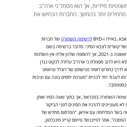
שפטיות מיידיות, אך הוא מסמל כי ארה"ב
מחמירים יותר בהמשך. החברות הכחישו את
באיידו ו-BYD 
לרשימה השחורה
 של חברות 
המוגדרות כמהוות סיכון לביטחון הלאומי בשל קשרים לצבא הסיני. מדובר ברשימה בשם 
"החברות הצבאיות הסיניות", שהושקה לראשונה ב-2021, אך להוספה שלהן אליה אין השלכות 
משפטיות ישירות עבור מרבית החברות, אלא היא לרוב מסמלת כי ארה"ב עלולה לנקוט נגדן 
צעדים מחמירים יותר בהמשך. המהלך יצא לדרך כחודש לאחר פגישתם של דונלד טראמפ 
ונשיא סין שי ג'ינפינג בבייג'ינג, שבה הסכימו לעבוד יחד לבניית "מערכת יחסים בונה עם יציבות 
 בספטמבר. 
הפנטגון כבר הוסיף את שלוש החברות לרשימה השחורה בפברואר, אך בתוך שעה הסיר אותן 
ממנה. ההערכה הייתה כי בממשל טראמפ לא מעוניינים להרגיז את הסינים לפני הביקור 
במדינה, שבמקור תוכנן לסוף מרץ אך נדחה בשל המלחמה עם איראן. "הפרסום מחדש של 
הרשימה משמש כמבחן למציאות שלאחר הפסגה", אמר לפייננשל טיימס קרייג סינגלטון, 