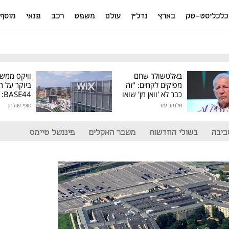
כלכליסט-טק
בארץ
נדל"ן
עולם
משפט
רכב
פנאי
מוסף
באלטשולר שחם
וויקס ממש
מפיקים לקחים: "זה
ביוקר על ר
כבר לא 'וואן מן' שואו
44
של גילעד"
אלמוג עזר
סופי שולמן
מיליון דולר
ביבה
בשולי החדשות
משבר האקלים
פיננשל טיימס