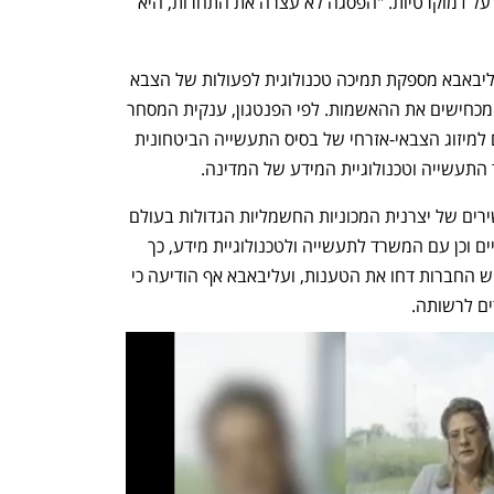
מומחה ליחסי ארה"ב-סין בעמותה להגנה על דמוקרטיות. "הפסגה לא עצרה את התחרות, היא 
לפי הדיווחים, החשד בבית הלבן הוא כי עליבאבא מספקת תמיכה טכנולוגית לפעולות של הצבא 
הסיני נגד מטרות אמריקאיות. בעליבאבא מכחישים את ההאשמות. לפי הפנטגון, ענקית המסחר 
המקוון ומחשוב הענן מהווה "גורם שתורם למיזוג הצבאי-אזרחי של בסיס התעשייה הביטחונית 
התעשייה וטכנולוגיית המידע של המדינה. 
 היא בשל הקשרים הישירים של יצרנית המכוניות החשמליות הגדולות בעולם 
עם הוועדה לפיקוח וניהול נכסים ממשלתיים וכן עם המשרד לתעשייה ולטכנולוגיית מידע, כך 
לפי הודעת משרד ההגנה האמריקאי. שלוש החברות דחו את הטענות, ועליבאבא אף הודיעה כי 
ם לרשותה. 