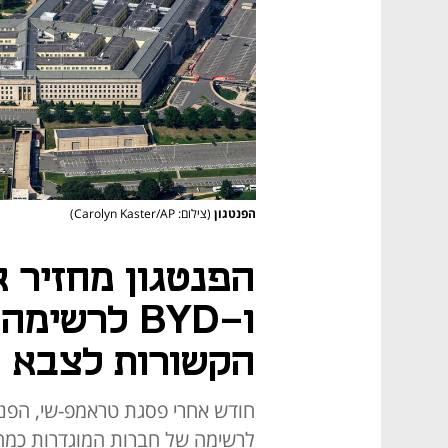
הפנטגון
(צילום: Carolyn Kaster/AP)
הפנטגון מחזיר א
ו-BYD לרש
הקשורות לצבא ס
חודש אחרי פסגת טראמפ-שי, הפנט
לרשימה של חברות המוגדרות כמהוו