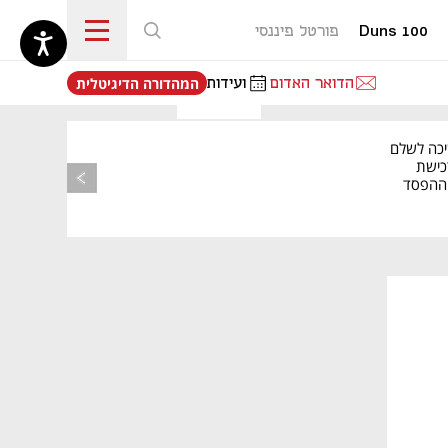
Duns 100
פורטל פיננסי
נפתח בכרטיסייה חדשה
הדואר האדום
ועידות
המהדורה הדיגיטלית
יכה לשלם
כישת
BASE: ההפסד
הרבעוני זינק ל-76