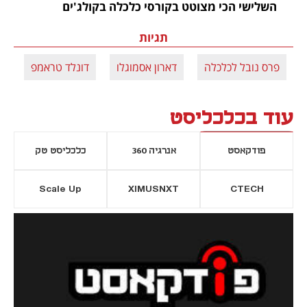
השלישי הכי מצוטט בקורסי כלכלה בקולג'ים
תגיות
פרס נובל לכלכלה
דארון אסמוגלו
דונלד טראמפ
ב
עוד בכלכליסט
פודקאסט
אנרגיה 360
כלכליסט טק
Scale Up
XIMUSNXT
CTECH
יסייה חדשה
נפתח בכרטיסייה חדשה