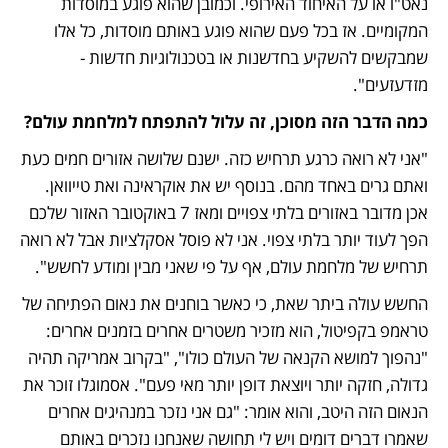
נאט"ו או על האיחוד האירופי. וכמובן שהוא פוגע במוסדות 
המקומיים. אז בכל פעם שהוא פוגע באותם מוסדות, כל אלו 
שמבקשים להשקיע בחדשנות או בטכנולוגיות חדשות - 
מזדעזעים".
כמה הדבר הזה מסוכן, זה עלול להתפתח למלחמת עולם?
"אני לא רואה כרגע תרחיש כזה. ישנם שלושה אזורים חמים כעת 
ואתם גרים באחד מהם. בנוסף יש את אוקראינה ואת טייוואן. 
אכן מדובר באזורים בלתי צפויים ומאז 7 באוקטובר האזור שלכם 
הפך לעוד יותר בלתי צפוי. אני לא פוסל אסקלציות אבל לא רואה 
תרחיש של מלחמת עולם, אף על פי שאני מבין ומודע לחשש".
החשש עולה ביתר שאת, כי כאשר בוחנים את נאום הפתיחה של 
טראמפ בקפיטול, הוא מזכיר משטרים אחרים בזמנים אחרים: 
"נהפוך למושא הקנאה של העולם כולו", "בקרוב אמריקה תהיה 
גדולה, חזקה יותר ויוצאת דופן יותר מאי פעם". אסמוגלו זוכר את 
הנאום הזה היטב, והוא אומר: "גם אני נזכר במנהיגים אחרים 
שאמרו דברים דומים ויש לי תחושה שאנחנו נזכרים באותם 