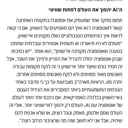
ה־AI יהפוך את העולם לפחות שוויוני 
תחום מחקר אחר שמעסיק את אסמוגלו בתקופה האחרונה 
קשור לאוטומציה ו־AI ואיך הם משפיעים על השוויון. אם כי קשה 
לראות איך הפיתוחים הטכנולוגיים האלו מקטינים אי־שוויון. 
"מעולם לא היו תיאוריה או תשתית אמפירית עובדתית שתמכו 
בטענה שאוטומציה מקטינה אי־שוויון", הוא אומר. "יש נסיבות 
שבהן אוטומציה יכולה להגדיל את הפריון ולפיכך את השכר, אבל 
זה תמיד גורם שיוצר יותר אי־שוויון כי זה לוקח מקומות עבודה 
מאנשים מאוד מסוימים ולא לוקח מאנשים מסוימים אחרים. 
יתרה מזו, הראיות מארה"ב מצביעות על כך כי מדובר באחד 
הגורמים המשמעותיים ביותר המסבירים את הגידול העצום 
באי־השוויון בכלכלה האמריקאית. אם ניכנס יותר ויותר לעולם 
של אוטומציה עם AI, העולם רק יהפוך לאי־שוויוני יותר. אולי זה 
העולם שסם אלטמן, מאסק וגוגל רוצים, או שלא אכפת להם 
שיהיה, אבל אני לא חושב שזה מה שהציבור הרחב רוצה".