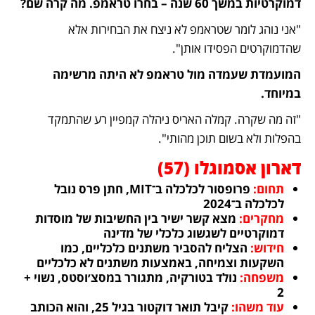
דמוקרטיות במשך 60 שנה – בחרו טראמפ. מה קרה שם?
"אני נוהג לומר שטראמפ לא ניצח את הבחירות אלא 
שהדמוקרטים הפסידו אותן".
המועמדת שעמדה מול טראמפ לא היתה מרשימה 
במיוחד.
"זה מה שקרה. קמלה האריס ניהלה קמפיין רע שהתמקד 
בהפלות ולא בשום תוכן מהותי".
דארון אסמוגלו (57)
תחום: 
פרופסור לכלכלה ב־MIT, חתן פרס נובל 
לכלכלה ב־2024
מחקרים:
 מצא קשר ישיר בין החשיבות של מוסדות 
דמוקרטיים לשגשוג כלכלי של מדינה
חידוש: 
הצליח להסביר משתנים כלכליים, כמו 
השקעות וצמיחה, באמצעות משתנים לא כלכליים
משפחה: 
נולד בטורקיה, מתגורר במסצ׳וסטס, נשוי + 
2
עוד משהו:
 קיבל תואר דוקטור בגיל 25, והוא הכותב 