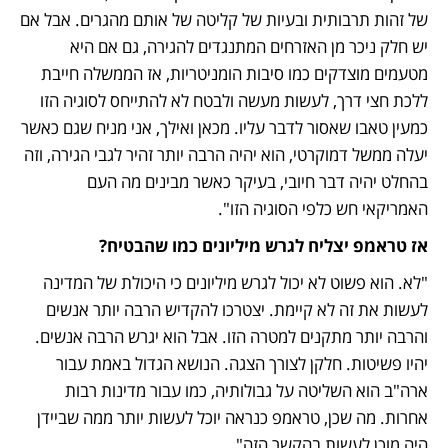
של זהות תרבותית ובעיות של קליטה של אותם מהגרים. אבל אם 
יש חלק ניכר מן האזרחים המתנגדים להגירה, גם אם היא 
מטעמים מוצדקים כמו סיבות הומניטריות, אז הממשלה חייבת 
ללכת חצי דרך, לעשות מעשה ולבטח לא להתייחס לסוגיה הזו 
כמעין טאבו שאסור לדבר עליו. מכאן ואילך, אני מניח שגם כאשר 
יעלה ממשל דמוקרטי, הוא יהיה הרבה יותר זהיר לגבי הגירה, וזה 
בהחלט יהיה דבר חיובי, בעיקר כאשר מבינים מה העם 
האמריקאי חש כלפי הסוגיה הזו".
אז טראמפ יצליח לגרש מיליונים כמו שהבטיח?
"לא. הוא פשוט לא יכול לגרש מיליונים כי היכולת של המדינה 
לעשות את זה לא קיימת. יצטרכו להקדיש הרבה יותר אנשים 
והרבה יותר מתקנים למטרה הזו. אבל הוא יגרש הרבה אנשים. 
יהיו פשיטות. חלקן לצורך הצגה. הנושא הגדול באמת עבור 
ארה"ב הוא השליטה על גבולותיה, כמו עבור מדינות רבות 
אחרות. מה שכן, טראמפ כנראה יוכל לעשות יותר ממה שביידן 
היה מוכן לעשות בהקשר הזה".