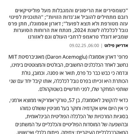
"כשמסירים את הריסונים והמגבלות מעל פוליטיקאים
רובם מתחילים להוביל אג'נדות הזויות"; "התוכנית לפינוי
עזה מטורפת ולא תצא לפועל"; דארון אסמוגלו, חתן פרס
נובל לכלכלה לשנת 2024, מנתח את הרוחות הסוערות
שמביא דונלד טראמפ לרחבי העולם וגם לאזורנו
אדריאן פילוט
|
06:00, 09.02.25
פרופ' דארון אסמוגלו (Daron Acemoglu) מאוניברסיטת MIT 
נפתח בכרטיסייה חדשה
נחשב לאחד הכלכלנים החשובים, הבולטים והמצוטטים בימינו, 
ונדמה כי כבש כבר כל פרס, תואר או פסגה. וכמובן, גולת 
הכותרת היא זכייתו בפרס נובל לכלכלה, אותו קיבל יחד עם שני 
שותפי המחקר שלו, לפני חודשיים בשטוקהולם. 
כדאי להקשיב לאסמוגלו, בן 57, טורקי־אמריקאי ממוצא ארמני, 
כי אין היום איש אקדמיה וחוקר בעל מוניטין ששולט כמוהו 
בסוגיות המרכזיות של הכלכלה הפוליטית הבינלאומית, 
ובהשפעה של המוסדות הפוליטיים והכלכליים על המשתנים 
המאקרו־כלכליים העיקריים: צמיחה, פיתוח כלכלי ואי־שוויון.