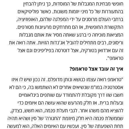
חופשי מבחינת המגבלות של המוסדות, כך ניתן להבחין 
בהתעוררות של כל מיני יוזמות משונות. כאשר פוליטיקאים 
ברחבי העולם מרוסנים על ידי המפלגה שלהם, האופוזיציה, 
התקשורת החופשית, אז הם מתרחקים מרעיונות מטורפים. 
המציאות מוכיחה כי ברגע שאתה מסיר את אותם מגבלות 
וריסונים, רבים מתחילים להוביל אג'נדות הזויות. אתה רואה את 
זה עם ארדואן בטורקיה, אצל דוטרטה בפיליפינים וגם אצל 
טראמפ".
איך זה עובד אצל טראמפ?
"טראמפ רואה עצמו כנושא ונותן מדופלם. זה נכון שיש לו איזו 
אסטרטגיה במו"מ שנשיאים אחרים לא השתמשו בה, כי הם לא 
חשבו שזו דרך מקובלת להתמודד עם שותפים בינלאומיים 
ובעלות ברית. אז חלק מהרעש שהוא עושה הם איומים כדי 
להוציא מהם משהו אחר. לגבי תעלת פנמה, הוא חשש, בצדק, 
שממשלת פנמה היא חלק מיוזמת 'החגורה' של סין ושהיא תהיה 
תחת השפעתה של סין. ועכשיו עם האיומים האלה, הוא למעשה 