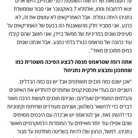
על העצמאות של הרשות השופטת לפני שנתיים, הישראלים 
יצאו לרחובות ומחו, ואלמלא 7 באוקטובר אני סבור שממשלת 
נתניהו היתה נופלת. אבל האמריקאים לא עושים את זה, לא 
כרגע. אני מסביר חלק מהשאננות הזו בכעס של האמריקאים על 
סעיפים שונים במדיניות של ממשל ביידן, ואני חושב שהם קיבלו 
עוד כהונה של טראמפ כגורל בלתי נמנע. אבל אנחנו שטים 
במים מסוכנים מאוד".
אתה רומז שטראמפ מנסה לבצע הפיכה משטרית כמו 
שמתכנן ומבצע חלקית נתניהו?
"אכן ישנם כמה מכנים משותפים אבל יש גם כמה הבדלים. 
השניים הם בעלי אינסטינקטים שחותרים להחליש את האיזונים 
והבלמים המוסדיים שעליהם; שניהם מוכנים לעשות הרבה מאוד 
דברים כדי להישאר בשלטון; ושניהם מעודדים שחיתות וקיצוניות 
כדי להשיג זאת. אך לטראמפ יש אג'נדה עם היבטים מסוימים 
שהם אפילו עוד יותר מאיימים על המוסדות הדמוקרטיים מאשר 
נתניהו. למשל, הרצון שלו להיות בשליטה מוחלטת על מגזר 