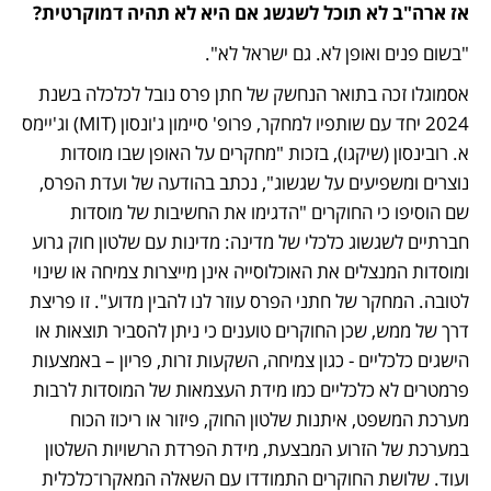
אז ארה"ב לא תוכל לשגשג אם היא לא תהיה דמוקרטית?
"בשום פנים ואופן לא. גם ישראל לא".
אסמוגלו זכה בתואר הנחשק של חתן פרס נובל לכלכלה בשנת 
2024 יחד עם שותפיו למחקר, פרופ' סיימון ג'ונסון (MIT) וג'יימס 
א. רובינסון (שיקגו), בזכות "מחקרים על האופן שבו מוסדות 
נוצרים ומשפיעים על שגשוג", נכתב בהודעה של ועדת הפרס, 
שם הוסיפו כי החוקרים "הדגימו את החשיבות של מוסדות 
חברתיים לשגשוג כלכלי של מדינה: מדינות עם שלטון חוק גרוע 
ומוסדות המנצלים את האוכלוסייה אינן מייצרות צמיחה או שינוי 
לטובה. המחקר של חתני הפרס עוזר לנו להבין מדוע". זו פריצת 
דרך של ממש, שכן החוקרים טוענים כי ניתן להסביר תוצאות או 
הישגים כלכליים - כגון צמיחה, השקעות זרות, פריון – באמצעות 
פרמטרים לא כלכליים כמו מידת העצמאות של המוסדות לרבות 
מערכת המשפט, איתנות שלטון החוק, פיזור או ריכוז הכוח 
במערכת של הזרוע המבצעת, מידת הפרדת הרשויות השלטון 
ועוד. שלושת החוקרים התמודדו עם השאלה המאקרו־כלכלית 