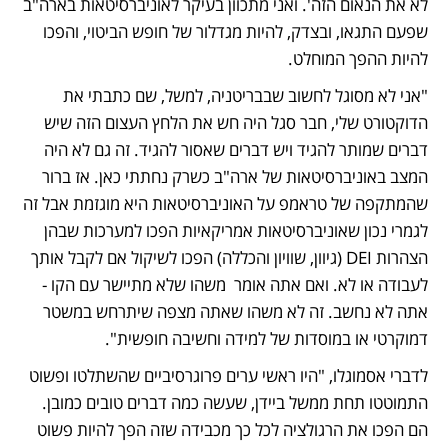
לא את הנאום הזה'. ואני מתכוון בעיקר לאוניברסיטאות בארה"ב 
שפעם התגאו, ובצדק, להיות מגדלור של חופש הביטוי, והפכו 
להיות ההפך המוחלט. 
"אני לא מסוגל לחשוב שבבריטניה, למשל, שם כתבתי את 
הדוקטורט שלי, חבר סגל היה חש את הלחץ העצום הזה שיש 
דברים שמותר להגיד ויש דברים שאסור להגיד. זה גם לא היה 
המצב באוניברסיטאות של ארה"ב כשרק נחתתי כאן. אז ברור 
שהמתקפה של טראמפ על האוניברסיטאות היא מוגזמת אבל זה 
לגמרי נכון שאוניברסיטאות אמריקאיות הפכו למערכות שבהן 
הצהרות DEI (גיוון, שוויון והכללה) הפכו לשיקול אם לקבל אותך 
לעבודה או לא. ואם אתה אומר  משהו שלא מתיישר עם הקו - 
אתה לא נחשב. זה לא משהו שאתה מצפה שיתרחש במשטר 
דמוקרטי או במוסדות של למידה וחשיבה חופשית". 
לדברי אסמוגלו, "היו ראשי ערים פרוגרסיביים שהשתלטו ופשוט 
התמוטטו תחת ממשל ביידן, שעשה כמה דברים טובים כמובן. 
הם הפכו את הרגולציה לכל כך מכבידה שזה הפך להיות פשוט 