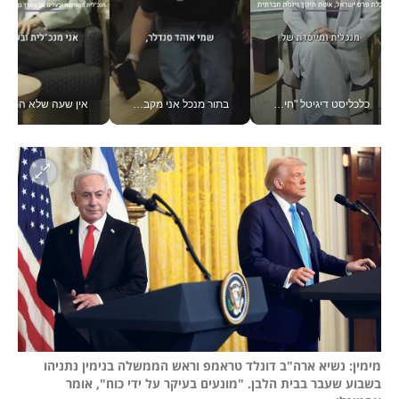
בתור מנכל אני מקבל מאות החלטות ביום, וה- Galaxy Z Fold8 Ultra עוזר לי לחתוך אותן מהר יותר_v
אין שעה שלא התעסקתי במשבר - טל אלכסנדרוביץ’ שגב מנהלת משברים תקשורתיים מכל מקום עם ה- Galaxy Z Fold8 Ultra שלה_v
חינוך הוא המש
מימין: נשיא ארה"ב דונלד טראמפ וראש הממשלה בנימין נתניהו 
בשבוע שעבר בבית הלבן. "מונעים בעיקר על ידי כוח", אומר 