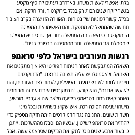
בלתי אפשרי לעשות משהו. בארה"ב לעתים להוסיף מקטע 
בגשר לוקח שנים רבות רק בגלל בירוקרטיה, ורק חלקה, אם 
בכלל, קשור לסוגיות של בטיחות. האווירה הזו יצרה בקרב הציבור 
תחושה שהממשל לא מתפקד. והם האשימו את המפלגה 
הדמוקרטית כי היא היתה הממשל התורן אך גם כי היא המפלגה 
שמסמלת את הממשלה יותר מהמפלגה הרפובליקנית". 
רגשות מעורבים בישראל כלפי טראמפ
השאלה המתבקשת לאחר הניתוח הפוליטי היא איך מתקנים את 
השמאל. ולאסמוגלו יש עליה תשובה נחרצת. "הדמוקרטים 
חייבים לחזור לשורשי מעמד הפועלים, לעמוד לצד העובדים, והם 
לא עשו את זה", הוא קובע. "הדמוקרטים איבדו את זה והבוחרים 
האמריקאים בחרו בטראמפ בידיעה מלאה שהוא עבריין מורשע, 
מישהו שניסה הפיכה רכה, איש שקוע בשחיתות ובכל מיני 
חשדות שונים. התגובה נגד הדמוקרטים היתה חזקה מספיק כדי 
להחזיר את טראמפ לשלטון. עכשיו הם יסבלו מההשלכות. ייתכן 
כי בעוד ארבע שנים נוכל לתקן את הנזקים שטראמפ עשה. אבל 