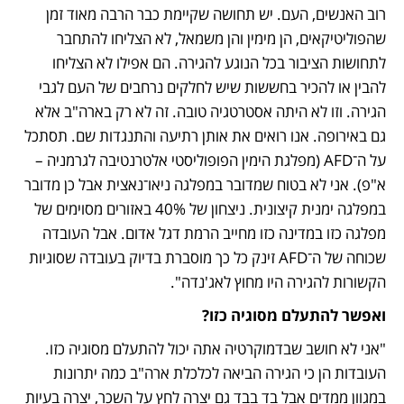
רוב האנשים, העם. יש תחושה שקיימת כבר הרבה מאוד זמן 
שהפוליטיקאים, הן מימין והן משמאל, לא הצליחו להתחבר 
לתחושות הציבור בכל הנוגע להגירה. הם אפילו לא הצליחו 
להבין או להכיר בחששות שיש לחלקים נרחבים של העם לגבי 
הגירה. וזו לא היתה אסטרטגיה טובה. זה לא רק בארה"ב אלא 
גם באירופה. אנו רואים את אותן רתיעה והתנגדות שם. תסתכל 
על ה־AFD (מפלגת הימין הפופוליסטי אלטרנטיבה לגרמניה – 
א"פ). אני לא בטוח שמדובר במפלגה ניאו־נאצית אבל כן מדובר 
במפלגה ימנית קיצונית. ניצחון של 40% באזורים מסוימים של 
מפלגה כזו במדינה כזו מחייב הרמת דגל אדום. אבל העובדה 
שכוחה של ה־AFD זינק כל כך מוסברת בדיוק בעובדה שסוגיות 
הקשורות להגירה היו מחוץ לאג'נדה".
ואפשר להתעלם מסוגיה כזו?
"אני לא חושב שבדמוקרטיה אתה יכול להתעלם מסוגיה כזו. 
העובדות הן כי הגירה הביאה לכלכלת ארה"ב כמה יתרונות 
במגוון ממדים אבל בד בבד גם יצרה לחץ על השכר, יצרה בעיות 