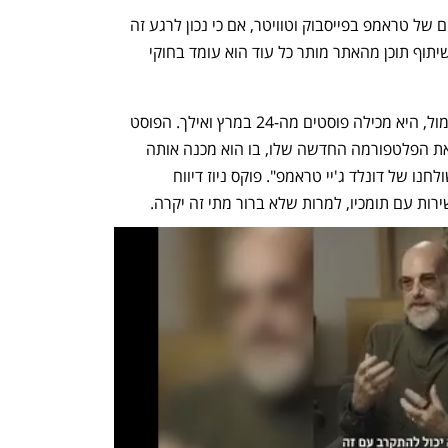
המשתמשים יכולים גם לשתף את הפוסטים של טראמפ בפייסבוק וטוויטר, אם כי נכון לרגע זה 
אפשרות השיתוף בטוויטר אינה עובדת. "שיתוף תוכן מהאתר מותר כל עוד הוא עומד בחוקי 
למרות שהפלטפורמה הושקה רשמית אתמול, היא מכילה פוסטים מה-24 במרץ ואילך. הפוסט 
האחרון של טראמפ הוא סרטון שמפרסם את הפלטפורמה החדשה שלו, בו הוא מכנה אותה 
"מקום לדבר בחופשיות ובביטחון, ישר משולחנו של דונלד ג'יי טראמפ". פוקס ניוז דיווח 
רות עם תומכיו, למרות שלא ברור מתי זה יקרה.