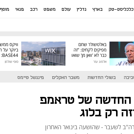
כלכליסט-טק
בארץ
נדל"ן
עולם
משפט
רכב
פנאי
מוסף
באלטשולר שחם
וויקס ממש
מפיקים לקחים: "זה
ביוקר על ר
כבר לא 'וואן מן' שואו
44
של גילעד"
אלמוג עזר
סופי שולמן
מיליון דולר
ביבה
בשולי החדשות
משבר האקלים
פיננשל טיימס
החדשה של טראמפ
זה רק בלוג
ה"ב לשעבר - שהושעה בינואר האחרון