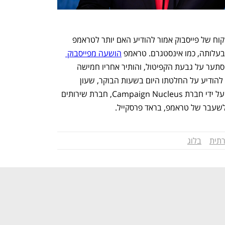
ההשקה הגיעה יום לפני שדירקטוריון הפיקוח של פייסבוק אמור להודיע האם יותר לטראמפ 
בעלותה, כמו אינסטגרם. טראמפ 
הושעה מפייסבוק 
 בינואר לאחר שהמון ימני קיצוני הסתער על גבעת הקפיטול, והותיר אחריו חמישה 
הרוגים. הפאנל המיוחד של פייסבוק אמור להודיע על החלטתו היום בשעות הבוקר, שעון 
ארה"ב. הפלטפורמה תוכנתה כפי הנראה על ידי חברת Campaign Nucleus, חברת שירותים 
 לשעבר של טראמפ, בראד פרסקייל.
תית
בלוג