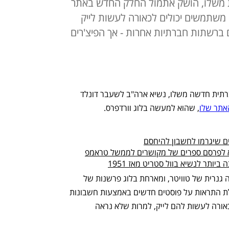
ת משלו, הושק אתמול החלק החדש באתר
משתמשים יכולים לכאורה לעשות לייק
ברשתות חברתיות אחרות - אך הפיצ'רים
אחרי חודשים בהם הבטיח רשת מדיה חברתית חדשה משלו, נשיא ארה"ב לשעבר דונלד 
אתר שלו
, שהוא למעשה בלוג וורדפרס. 
ים שיגרמו לחשבון להיחסם
לא לפרסם ספרים של מקושרים לממשל טראמפ
יותר לנשיא בוול סטריט מאז 1951
ה"פלטפורמה" החדשה מעוצבת כמו גרסה גנרית של טוויטר, ומארחת בלוג פרשנות של 
טראמפ. משתמשים יכולים להירשם לקבלת התראות על פוסטים חדשים באמצעות חשבונות 
המייל או מספרי הטלפון שלהם, ויכולים לכאורה לעשות להם לייק, למרות שלא נראה 