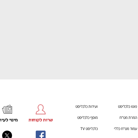
ענף במתח גבוה
מדברים כלכלה, עסקים ומה שב
פוטו כלכליסט
ועידות כלכליסט
המרת מט"ח
מוסף כלכליסט
שרות לקוחות
מינוי לעית
עמוד מט"ח כללי
כלכליסט TV