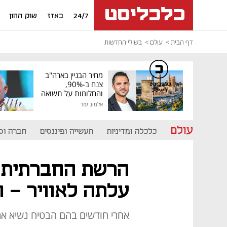
24/7
באזז
שוק ההון
דף הבית
עולם
בשולי החדשות
מחיר הבניין בארה"ב
צנח ב-90%,
כלכליסט
דיגיטל
והחלומות על תשואה
גבוהה התנפצו
אלמוג עזר
עולם
כלכלה ומדיניות
תעשייה ופיננסים
חברה וס
הרשת החברתית 
עלתה לאוויר - ו
אחרי חודשים בהם הבטיח נשיא אר