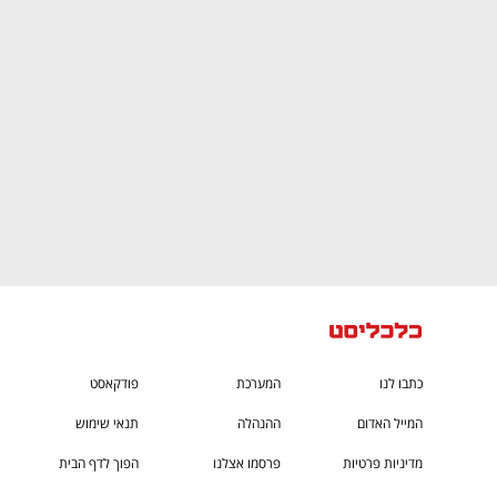
CTech – the
הבית של ההייטק הישראלי
כתבו לנו
המערכת
פודקאסט
המייל האדום
ההנהלה
תנאי שימוש
מדיניות פרטיות
פרסמו אצלנו
הפוך לדף הבית