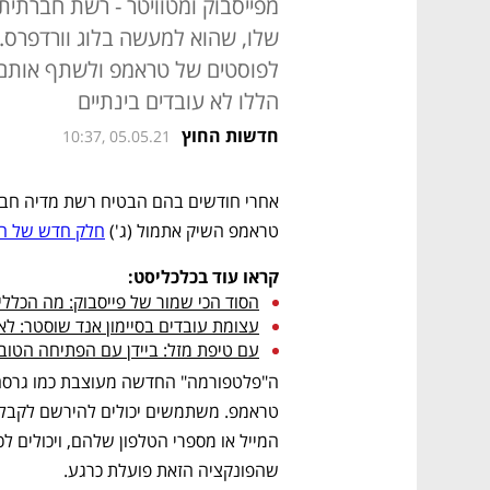
מפייסבוק ומטוויטר - רשת חברתי
שלו, שהוא למעשה בלוג וורדפרס. 
לפוסטים של טראמפ ולשתף אותם 
הללו לא עובדים בינתיים
חדשות החוץ
10:37, 05.05.21
טראמפ השיק אתמול (ג') 
חלק חדש של ה
קראו עוד בכלכליסט:
הסוד הכי שמור של פייסבוק: מה הכלל
עצומת עובדים בסיימון אנד שוסטר: 
עם טיפת מזל: ביידן עם הפתיחה הטובה ב
שהפונקציה הזאת פועלת כרגע.