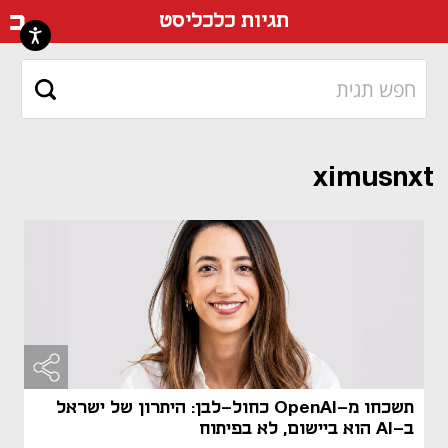
דף ה
תגיות כלכליסט
ximusnxt
תשכחו מ-OpenAI כחול-לבן: היתרון של ישראל
ב-AI הוא ביישום, לא בפיתוח