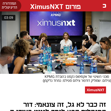
המהדורה
פורום XimusNXT
הדיגיטלית
03:09
סוכני השינוי של אקסימוס נקסט בהובלת KPMG
(צילום: שמוליק דודפור צילום סטילס: נמרוד גליקמן)
XimusNXT
זה כבר לא גל, זה צונאמי: דור