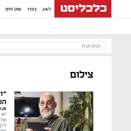
24/7
באזז
שוק ההון
צילום
"ז
הס
8.26
יש 
ופר
דרך
מצל