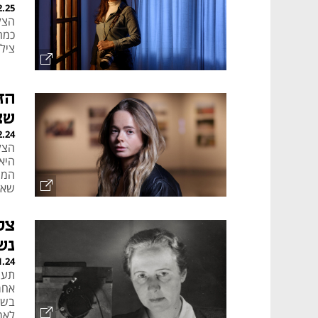
2.25
הצל
ציל
הז
שצ
2.24
הצל
היא 
המו
שאמ
פוז
צל
נש
1.24
תער
אחר
בשנ
לאר