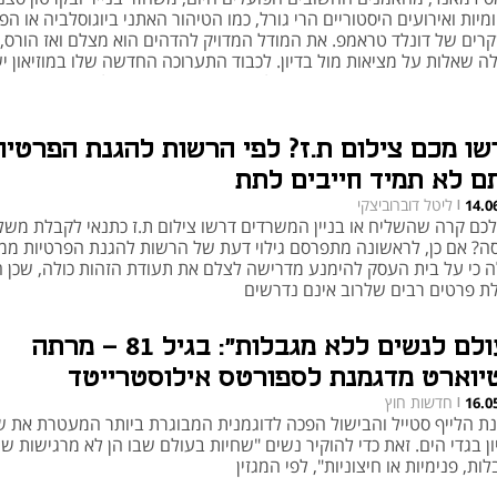
ומיות ואירועים היסטוריים הרי גורל, כמו הטיהור האתני ביוגוסלביה או ה
רים של דונלד טראמפ. את המודל המדויק להדהים הוא מצלם ואז הורס, 
ה שאלות על מציאות מול בדיון. לכבוד התערוכה החדשה שלו במוזיאון י
 עבודה חדשה שהופכת גם אותו למעורב במחאה בישראל
שו מכם צילום ת.ז? לפי הרשות להגנת הפרטיו
ם לא תמיד חייבים לתת
ליטל דוברוביצקי
14.0
|
לכם קרה שהשליח או בניין המשרדים דרשו צילום ת.ז כתנאי לקבלת משלו
סה? אם כן, לראשונה מתפרסם גילוי דעת של הרשות להגנת הפרטיות ממנ
ה כי על בית העסק להימנע מדרישה לצלם את תעודת הזהות כולה, שכן ה
לת פרטים רבים שלרוב אינם נדרשים
"עולם לנשים ללא מגבלות": בגיל 81 - מרתה
יוארט מדגמנת לספורטס אילוסטרייטד
חדשות חוץ
16.0
|
נת הלייף סטייל והבישול הפכה לדוגמנית המבוגרת ביותר המעטרת את 
ון בגדי הים. זאת כדי להוקיר נשים "שחיות בעולם שבו הן לא מרגישות שו
ות, פנימיות או חיצוניות", לפי המגזין