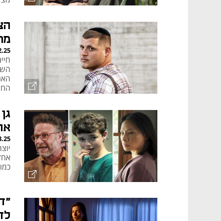
שלו
הצ
מת
2.25
חיי
השכ
האנ
החר
בתול
מקו
גן 
או
3.25
יוצר
אחד 
כמו 
"ד
לד