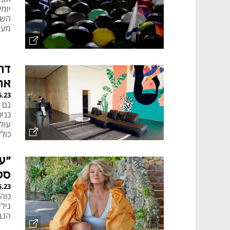
יומי
השק
מעל
יצר
דר
את
6.23
גם 
כני
עול
כול
סט
5.23
כוה
גילי
הגבל