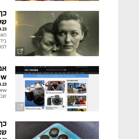
כך
של
4.23
האמ
ביד
לפתו
אמ
ew
3.23
שבוע
כך
שצ