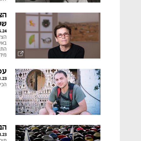
הצ
של
6.24
באי
התפ
מיד
עיב
עס
1.23
הכיר
הב
8.23
תומ