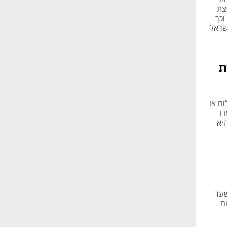
פצת
וכך
שראל
ת
ח או
ו
יא
שער
ם