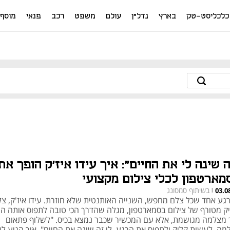
כלכליסט-טק
בארץ
נדל"ן
עולם
משפט
רכב
פנאי
מוסף
ה שינה לי את החיים": איך עידו איז'ק הופך את
מארטפון לכלי צילום מקצועי
בשיתוף סמסונג
03.0
|
רגע אחד שכל צלם מחפש, השנייה האותנטית שלא חוזרת. עידו איז'ק, צ
יק מטורף של צילום בסמארטפון, מגלה שהדרך הכי טובה לתפוס אותה הי
 מצלמה מגושמת, אלא עם המכשיר שכבר נמצא בכיס. "לשלוף פתאום
מה, לעשות קליק ולתפוס את הרגע. לי זה שינה את החיים". איך הגיע ל