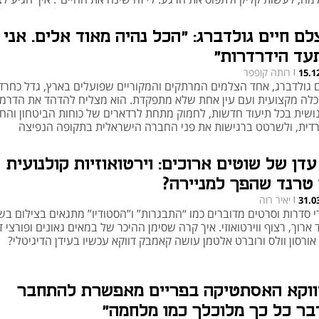
פרסומות בסמאטרפון? ומהו הפיצ'ר שהוא הכי אוהב ב- Fold8 Ultra
?
לם חיים גולדברג: "הכל נהיה מאוד אלים. אני
עד הידרדרות"
רותה קופפר
15.1
|
ם גולדברג, אחד הצלמים המרתקים והמקוריים שפועלים בארץ, גדל כחרדי
לה מקצועית ועם עין אחת שלא מתפקדת. הוא מצליח להדהד את הדרמ
ושית בכל תיעוד חדשות, לחמוק מתחת לרדארים של כוחות הביטחון והח
דית, ולשרטט ברגישות את פני החברה הישראלית בתקופה הנפיצה
דותיה. "אני מצלם היסטוריה", הוא אומר בריאיון לרגל התערוכה "עדות
מית", שבה הוא משתתף
עדן של שוטים ארוכים: וירטואוזיות קולנועית
 טרנד שהפך למניירה?
יאיר רוה
31.0
|
י סדרות וסרטים מדוברים כמו “התבגרות” ו”הסטודיו” מתגאים בצילום בש
ארוך, רצוף ווירטואוזי. איך קרה שסימן ההיכר של במאים גאונים ופורצי ד
אורסון וולס ורוברט אלטמן עושה קאמבק דווקא עכשיו בעידן הדיגיטלי?
ווקא האסתטיקה בפריים מאפשרת להתחבר
בר כל כך מלוכלך כמו מלחמה"