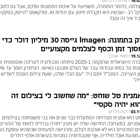
שירות כלכליסט
16.0
|
למה, כלומר החומרה, משפיעה על איכות התמונות שלכם, אבל גם לתוכנ
משקל רב - ועכשיו היא מקבלת חיזוק עם יכולות AI. פודקאסט "הייטק בפ
יר איך זה עובד
חזק בתמונה: Imagen גייסה 30 מיליון דולר כדי
סוך זמן וכסף לצלמים מקצועיים
מאיר אורבך
19.1
|
החברה הישראלית שהוקמה ב-2020 פיתחה טכנולוגיה לעריכה אוטומטית
תמונות על בסיס עבודות עבר של הצלם
ן העריכה. המנכ"ל יותם גיל: "עם הכלי שלנו, שעת צילום הופכת לשליש
יה"
מנית טל שוחט: "מה שחשוב לי בצילום זה
וא יהיה סקסי"
דנה גילרמן
03.1
|
ט היא אמנית מצליחה המתעדת כבר שנים את בני משפחתה בצילומים
פניים. בתערוכה החדשה שלה יש מעין "חזרה גנרלית למוות של ההורים 
ים הפרטיים היא לא אוהבת לצלם, ומרגישה לפעמים שכשהיא עוסקת בא
 מונעת אוכל מילדיה, אף שעבודותיה נמכרות בעשרות אלפי דולרים