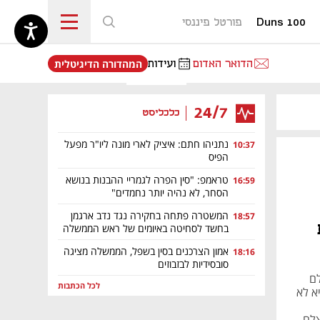
Duns 100
פורטל פיננסי
נפתח בכרטיסייה חדשה
הדואר האדום
ועידות
המהדורה הדיגיטלית
24/7
כלכליסט
נתניהו חתם: איציק לארי מונה ליו"ר מפעל
10:37
הפיס
טראמפ: "סין הפרה לגמריי ההבנות בנושא
16:59
הסחר, לא נהיה יותר נחמדים"
המשטרה פתחה בחקירה נגד נדב ארגמן
18:57
בחשד לסחיטה באיומים של ראש הממשלה
אמון הצרכנים בסין בשפל, הממשלה מציגה
18:16
סובסידיות לבזבוזים
לם
לכל הכתבות
א לא
צלם