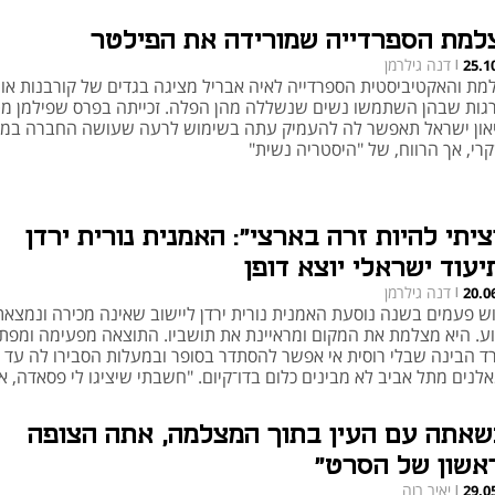
למת הספרדייה שמורידה את הפילטר
דנה גילרמן
25.1
|
מת והאקטיביסטית הספרדייה לאיה אבריל מציגה בגדים של קורבנות אונ
גות שבהן השתמשו נשים שנשללה מהן הפלה. זכייתה בפרס שפילמן מ
יאון ישראל תאפשר לה להעמיק עתה בשימוש לרעה שעושה החברה במו
רי, אך הרווח, של "היסטריה נשית"
ציתי להיות זרה בארצי": האמנית נורית ירדן
יעוד ישראלי יוצא דופן
דנה גילרמן
20.0
|
ש פעמים בשנה נוסעת האמנית נורית ירדן ליישוב שאינה מכירה ונמצאת
ע. היא מצלמת את המקום ומראיינת את תושביו. התוצאה מפעימה ומפת
ד הבינה שבלי רוסית אי אפשר להסתדר בסופר ובמעלות הסבירו לה עד 
לנים מתל אביב לא מבינים כלום בדו־קיום. "חשבתי שיציגו לי פסאדה, א
ים אומרים את האמת"
שאתה עם העין בתוך המצלמה, אתה הצופה
אשון של הסרט"
יאיר רוה
29.0
|