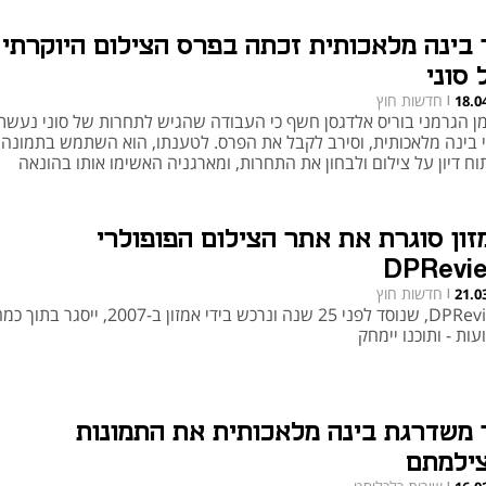
 בינה מלאכותית זכתה בפרס הצילום היוקרתי
 סוני
חדשות חוץ
18.0
|
ן הגרמני בוריס אלדגסן חשף כי העבודה שהגיש לתחרות של סוני נעשת
י בינה מלאכותית, וסירב לקבל את הפרס. לטענתו, הוא השתמש בתמונה 
ח דיון על צילום ולבחון את התחרות, ומארגניה האשימו אותו בהונאה
זון סוגרת את אתר הצילום הפופולרי
DPRevi
חדשות חוץ
21.0
|
DPReview, שנוסד לפני 25 שנה ונרכש בידי אמזון ב-2007, ייסגר בתוך
ות - ותוכנו יימחק
 משדרגת בינה מלאכותית את התמונות
ילמתם