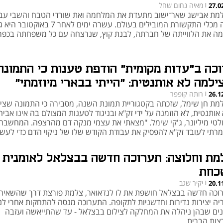
מאיה נחום שחל
27.0
|
מת אבישג שאר־ישוב מתעדת את המלחמה ואת שורדי הטבח והשבי עבו
כמה מכלי התקשורת המובילים בעולם. עשרה ימים לאחר 7 באוקטובר 
מה את הלווייתה של חברתה, לבנת קוץ, שנרצחה עם כל משפחתה בכפר
וכה ב"עדות מקומית" הודפת טענות כי התמונה
ילמה לא אותנטית: "הייתי בבארי מיוזמתי"
רותה קופפר
26.1
|
מת חן שימל, שזכתה בקטגוריית תמונת השנה, מסבירה כי התמונה שצי
אותנטית, לא הוזמנה על ידי זק"א ובניגוד לטענות המצולם בה אינו אביה
לטי מיליונר, ג'קי שימל. "מצאתי את עצמי מנקה דם מהרצפה. המחשבה
רתי לעובד זק"א להפסיק את עבודת הקודש שלו של ניקוי הדם כדי לעש
ה בשבילי היא מופרכת"
מת וחלוצה: תערוכה חדשה בבצלאל לאומנית
כחת
יקיר שגב
20.1
|
וכה חדשה בבצלאל חושפת את לו לנדאואר, צלמת פורצת דרך שהשאיר
יה יצירות נדירות וחדשניות לתקופה. התערוכה מנסה להתחקות אחרי לנ
ים שבהן ניהלה את המחלקה לצילום בבצלאל - עד שהתייאשה ועזבה
צות הברית