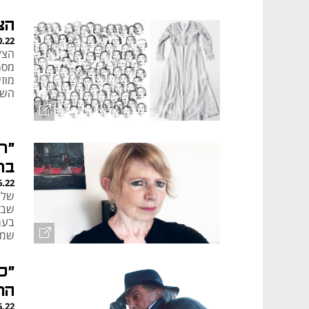
הצ
0.22
הצל
מסר
מוז
השק
"ר
בת
6.22
שלו
שבו
בער
שמא
אנש
"כ
הר
5.22