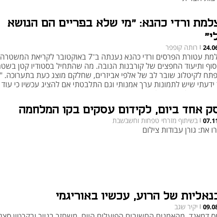
למת ורדי כהנא: "מי שלא בפריים הם הנושא
י"
רותה קופפר
24.0
|
הצלמת עטורת הפרסים ורדי כהנא נענתה ב־7 באוקטובר לקריאת ה
סוף ותיעוד החפצים של קורבנות הנובה. מה שהתחיל בסטודיו קטן בשט
תח לקיטלוג שובר לב של אלפי אביזרים, שחלקם מוצג כעת בתערוכה. "
 ידעתי שיש לתמונות ערך אמנותי וגם התלבטתי אם להציג עכשיו כי עוד 
דתי את כל מה שצילמתי"
ק אחד ביום, לקידום עסקים בקו המלחמה
בשיתוף מזרחי טפחות וחשבשבת
07.1
|
ו את: גורן עבודות צילום
נאליות של הרוע, עכשיו באוריגמי
יקיר שגב
09.0
|
ס דמאנד, מהאמנים החשובים הפועלים היום, משחזר בנייר ובקרטון סצנ