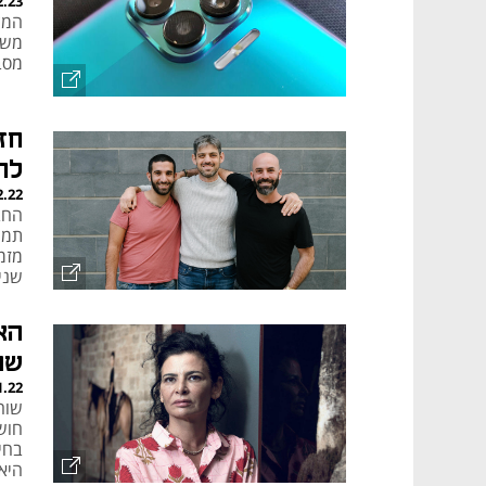
2.23
המצ
מסב
לח
2.22
מזמ
שני
הא
שה
1.22
שוח
חוש
בחי
היא