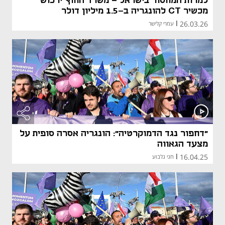
למרות המחסור בישראל - משרד החוץ ירכוש
מכשיר CT להונגריה ב-1.5 מיליון דולר
26.03.26
|
עמרי קלישר
"דחפור נגד הדמוקרטיה": הונגריה אסרה סופית על
מצעד הגאווה
16.04.25
|
חגי גלבוע