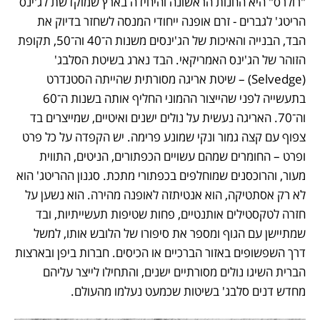
"רולרס" היא החנות הראשונה והיחידה בארץ שמוקדשת לג'ינס 
הריטג' לגברים - זרם אופנה ייחודי המנסה לשחזר בדיוק את 
הבד, הבנייה והאיכות של הג'ינסים משנות ה־40 וה־50, תקופת 
הזוהר של הג'ינס האמריקאי. הבד נארג בשיטת הסלבג' 
(Selvedge) – שיטת אריגה מסורתית שהייתה הסטנדרט 
בתעשייה לפני שהייצור ההמוני החליף אותה בשנות ה־60 
וה־70. האריגה נעשית על נולים ישנים ואיטיים, שמייצרים בד 
צפוף עם קצה גמור ונקי שמונע פרימה. יש הקפדה על כל פרט 
ופרט – החומרים שמהם עשויים הכפתורים, הניטים, התווית 
מעור, והרוכסנים שמוחלפים בכפתורי מתכת. סגנון ההריטג' הוא 
לא רק אסתטיקה, הוא אנטיתזה לאופנה מהירה. הוא נשען על 
חזרה לטקסטילים אותנטיים, פחות שטיפות תעשייתיות, ובד 
שמתיישן עם הגוף ומספר את סיפורו של הלובש אותו, למשל 
דרך השפשופים באזור הברכיים או הכיסים. חברות ביפן ובארצות 
הברית השיגו נולים מסורתיים ישנים, והתחילו לייצר עליהם 
מחדש דנים סלבג' בשיטות שכמעט נעלמו מהעולם. 