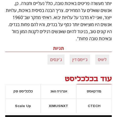
יותר מעשרה פריטים באיכות טובה, כולל נעליים וחגורה. כן, 
אנשים שואלים על המחירים. צריך הבנה בסיסית באיכות, עלויות 
ייצור, ואני לא מדבר על עלויות יבוא. ראיתי מחקר שב־1960 
אנשים היו מוציאים יותר כסף על בגדים, והיו להם פחות בגדים. 
היו קונים טוב, בניגוד להיום שאנשים רגילים לקנות המון בזול 
ובאיכות טובה פחות". 
תגיות
ליוויס
ג'יימס דין
ג'ינסים
עוד בכלכליסט
פודקאסט
אנרגיה 360
כלכליסט טק
Scale Up
XIMUSNXT
CTECH
יסייה חדשה
נפתח בכרטיסייה חדשה