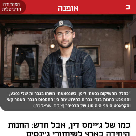
המהדורה
אופנה
הדיגיטלית
"כחלק מהשיקום נסעתי ליפן. כשנפצעתי משהו בגבריות שלי נפגע,
והמפגש בחנות בגדי גברים בהירושימה בין החספוס הגברי האמריקאי
והקראפט היפני היה סוג של תרפיה"
(צילום: אוראל כהן)
כמו של ג'יימס דין, אבל חדש: החנות
היחידה בארץ לשיחזורי ג'ינסים