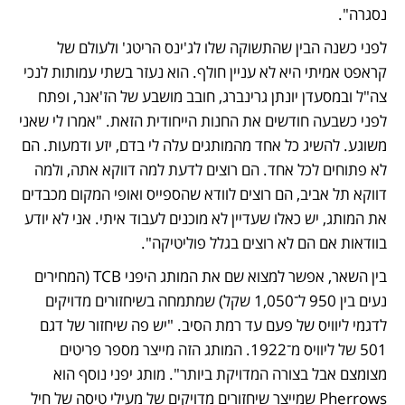
נסגרה". 
לפני כשנה הבין שהתשוקה שלו לג'ינס הריטג' ולעולם של 
קראפט אמיתי היא לא עניין חולף. הוא נעזר בשתי עמותות לנכי 
צה"ל ובמסעדן יונתן גרינברג, חובב מושבע של הז'אנר, ופתח 
לפני כשבעה חודשים את החנות הייחודית הזאת. "אמרו לי שאני 
משוגע. להשיג כל אחד מהמותגים עלה לי בדם, יזע ודמעות. הם 
לא פתוחים לכל אחד. הם רוצים לדעת למה דווקא אתה, ולמה 
דווקא תל אביב, הם רוצים לוודא שהספייס ואופי המקום מכבדים 
את המותג, יש כאלו שעדיין לא מוכנים לעבוד איתי. אני לא יודע 
בוודאות אם הם לא רוצים בגלל פוליטיקה". 
בין השאר, אפשר למצוא שם את המותג היפני TCB (המחירים 
נעים בין 950 ל־1,050 שקל) שמתמחה בשיחזורים מדויקים 
לדגמי ליוויס של פעם עד רמת הסיב. "יש פה שיחזור של דגם 
501 של ליוויס מ־1922. המותג הזה מייצר מספר פריטים 
מצומצם אבל בצורה המדויקת ביותר". מותג יפני נוסף הוא 
Pherrows שמייצר שיחזורים מדויקים של מעילי טיסה של חיל 