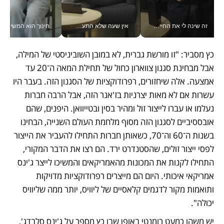
זה שינה לי את החיים: איך עידו איז'ק הופך את הסמארטפון לכלי צילום מקצועי_v
אין שעה שלא התעסקתי במשבר - טל אלכסנדרוביץ’ שגב מנהלת משברים תקשורתיים מכל מקום עם ה- Galaxy Z Fold8 Ultra שלה_v
חינוך הוא המש
כץ מסביר: "זו מורשת גברית, לא במובן השוביניסטי של המילה, 
אבל מבחינת סגנון צווארון כחול של תחילת המאה ה־20 עד 
אמצעה. אלה שיחזורים, רפרודוקציות של הסגנון הזה. בעבר היו 
עשרות אם לא מאות יצרניות בז'אנר הזה, אבל הרבה חברות 
נעלמו או עברו לייצור זול ומהיר בסין ובטייוואן. היפנים, שהם 
אובססיביים לסגנון הזה מסוף מלחמת העולם השנייה, הבחינו 
בשנות ה־60 וה־70, כשאותן חברות התחילו להעביר את הייצור 
לפסי ייצור זולים, שהסטנדרט ירד. הם רצו את הדבר המקורי, 
התחילו לקנות את המכונות מהאמריקאים והמשיכו לייצר ג'ינס 
אמריקאי איכותי. היום הם מייצרים רפרודוקציות מדויקות 
ותואמות מקור לדגמים קלאסיים של ליוויס, יותר ממה שליוויס 
יכולה".
יש משהו כמעט רומנטי באופן שבו כץ מספר על ג'ינס סלבדג', 