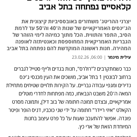
קלאסיים נפתחה בתל אביב
יצרני ההריטג' משחזרים באובססיביות קיצונית את
הג'ינסים האמריקאיים של שנות ה־40 וה־50 עד לרמת
הסיב, התפר והתווית. הכל מתוך כמיהה לימי הזוהר של
הגבריות האמריקאית המחוספסת וכאנטיתזה לאופנה
המהירה. חנות ראשונה המוקדשת להם נפתחה בתל אביב
עילית מינמר
|
06:00, 23.02.26
כבר כשמתקרבים ל"רולרס", חנות בגדים ולייף סטייל לגברים 
ברחוב לבונטין 1 בתל אביב, מושכים את העין מכנסי ג'ינס 
נדירים ומגפי עבודה גבריים. על הקירות תלויים שטיחים מתחילת 
המאה ה־20 משבט הנבאחו, כמה מפתחות לחדרי מוטלים 
אמריקאיים, ובצדם תמונה חתומה של בוב דילן, ותמונה מסרט 
הקאלט "איזי ריידר" חתומה על ידי שני כוכביו, דניס הופר ופיטר 
פונדה. אפשר להתעכב שעות על כל פרט עיצוב בחנות 
המיוחדת הזאת של ארי כץ. 