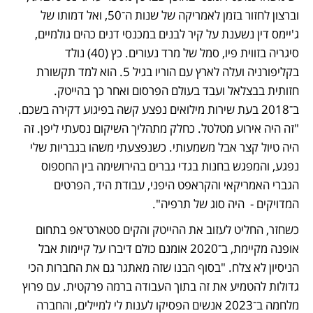
וברצון לחזור בזמן לאמריקה של שנות ה־50, ואל דמותו של 
ג'יימס דין נשענת על קיר לבנים במכנסי דנים כהים גולמיים, 
סיגריה בזווית פיו, סמל של מרד נעורים. כץ (40) נולד 
בקליפורניה ועלה לארץ עם הוריו בגיל 5. הוא למד תקשורת 
חזותית בבצלאל ועבד בעולם הפרסום ואחר כך בהייטק. 
ב־2018 בעת שירות מילואים נפצע קשה בפיגוע דקירה בשכם. 
"זה היה אירוע מטלטל. כחלק מתהליך השיקום נסעתי ליפן. זה 
היה טיול קצר אבל משמעותי. כשנפצעתי משהו בגבריות שלי 
נפגע, והמפגש בחנות בגדי גברים בהירושימה בין החספוס 
הגברי האמריקאי והקראפט היפני, עבודת היד, הפרטים 
המדויקים -  היה סוג של תרפיה". 
כשחזר, החליט לעזוב את ההייטק והקים סטארט־אפ בתחום 
אופנה מקיימת, ב־2020 אומנם כולם דיברו על קיימות אבל 
הניסיון לא צלח. "בסוף הבנו שזה מאתגר גם את החברות הכי 
גדולות להטמיע את זה בתוך העבודה ברמה פרקטית. עם פרוץ 
מלחמה ב־2023 אנשים הפסיקו לענות לי למיילים, והחברה 