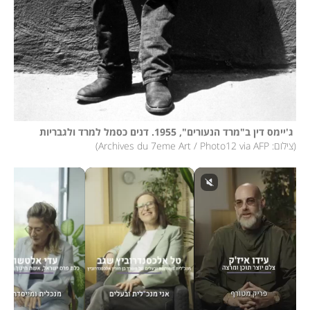
 ג'יימס דין ב"מרד הנעורים", 1955. דנים כסמל למרד ולגבריות

(
צילום: Archives du 7eme Art / Photo12 via AFP
)