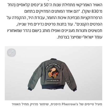
האוויר האמריקאי מתחילת שנות ה־50 וג'ינסים קלאסיים (החל 
מ־830 שקל). "הם אחד המותגים המדויקים בתחום 
הרפרודוקציות מבחינת איכות החומר, עבודת היד, ההקפדה על 
הפרטים הקטנים". עוד בחנות פריטים נדירים מיד שנייה, 
תכשיטים וחגורות מעניינים ואפילו מותג בישום נהדר שמאחוריו 
עומד ישראלי שמייצר בצרפת. 
מעיל טייסים של Pherrow’s היפנית, שיחזור מדויק מחיל האוויר 