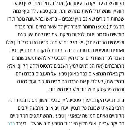
מקווה שזה עוד יקרה בעיתון זה), אבל בגדול נאמר שיין טבעי 
הוא יין שמשתדל להיות כמה שיותר, ובכן, טבעי. להוסיף כמה 
שפחות חומרים שאינם מיץ ענבים – בראש ובראשונה גופרית דו 
חמצנית (SO2) החומר העוזר ליין להישאר בחיים יותר מכמה 
חודשים (וכזכור יינות, לפחות חלקם, אמורים להתיישן קצת 
ולפעמים הרבה יותר). יש מי שנמנע מהגופרית הזו בכלל ביין שלו 
ואחרים ממעיטים בכמותה הרבה מתחת לתקן המותר ביין רגיל. 
מעבר לכך משתדלים יצרני היין הטבעי לא להשתמש בשמרים 
מתורבתים (אלו הגורמים למיץ הענבים לתסוס ולהפוך ליין), אלא 
רק באלה הנמצאים כבר באופן טבעי על הענבים בכרם (הם 
תמיד שם), לא לדשן את הכרם בחומרים מזיקים ועוד כהנה 
וכהנה פרקטיקות שונות ולעיתים משונות.
ביום רביעי הקרוב יערך פסטיבל יין טבעי ראשון מסוגו בבית חנה 
הרבי בפאתי שכונת פלורנטין. יעלו ויבואו בו ארבעה יקבים 
מקומיים ואיתם חמישה יבואני יין טבעי. המשתתפים המקומיים 
הם יקב עבייה, אולי חלוץ הייננות הטבעית בישראל – בעבר 
כבר 