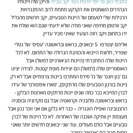
כתבתי כאן על יוסי יודפת בעל יקב עבייה
 והיינן שלו ויינותיו 
הנהדרים השומטים את הקרקע מתחת לרוב ההתנגדויות 
הרגילות שלי לטעמם של היינות הטבעיים, יקב חרשים מהגליל  
יקב וורטמן מחיפה שאני מודה שלא ידעתי שגם הוא שולח את 
ידו בתחום ויקב רוזה הצעיר שאיני מכיר עדיין. 
אליהם יצטרפו  5 יבואנים, בראש ובראשונה 'עסיס' של נטלי 
שפריר, חלוצת הייבוא והכוהנת הגדולה של התחום. לא לכל 
היינות שלה התחברתי (היינות הגיאורגיים למשל) אבל 
האוסטריים שלה (למשל) הם יצירות מופת קטנות. לצידה יציגו 
גם 'בון ויונט' של גל סידס המתרכז ביינות צרפתיים אבל לא רק 
(יינות בורגון הטבעיים שלו מרתקים), 'סארו אימפורט' של עידו 
לברן המייבא כבר כמה שנים יינות מרתקים מארצות הבלקן - 
בראש ובראשונה סלובניה וקרואטיה אבל גם מקדוניה ובוסניה 
הרצגובינה ואפילו הונגריה – כבר לא בלקן אם אני זוכר נכון אבל 
מעצמת יין וותיקה ושכנה של האחרות. לא כל היינות של לברן 
טבעיים אבל כולם מעולים. עוד שני יבואנים חדשים יותר שאני 
פחות מכיר הם 'ארטיזן' ו'מובו'.