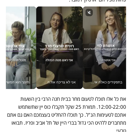
בתפקידים כאלה אי אפשר לחכות: אושרת לוי מניעה השקעות ענק מהטלפון_v
אני לא צריכה את המשרד: רונית שרעבי-חדד מנהלת ארגון של 30000 עובדים מכל מקום_v
חינוך הוא המש
את כל אלו תוכלו לטעום מחר בבית חנה הרבי בין השעות 
12:00-22:00. תמורת 25 שקל תקבלו כוס יין שתשתמש 
אתכם לטעימות הנ"ל. כך תוכלו להחליט בעצמכם האם גם אתם 
מתחברים ללהיט הכי גדול בברי היין של תל אביב ופריז. תבואו 
טבעי.