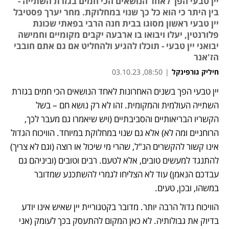
יין טבעי הפך לאחד הנושאים הכי חמים בגזרת השתייה -
בין היתר כי הוא כל כך שנוי במחלוקת. מחר יערך פסטיבל
יין טבעי ראשון מסוגו בבית חנה הרבי בפאתי שכונת
פלורנטין, יעלו ויבואו בו ארבעה יקבים מקומיים וחמישה
יבואני יין טבעי - תוכלו להגיע ולהחליט אם גם אתם חובבי
הז'אנר
חיליק גורפינקל
|
08:50, 03.10.23
יין טבעי הפך בשנים האחרונות לאחד הנושאים הכי חמים בגזרת 
נפתח בכרטיסייה חדשה
השתייה העולמית והמקומית. זהו לא רק נושא חם – בשל 
הקשריו הבריאותיים והסביבתיים (ויש שיאמרו גם מעבר לכך, 
הרוחניים ומה לא) אלא גם שנוי במחלוקת במיוחד. הוויכוח הגדול 
אינו קשור להקשרים הנ"ל, שהרי מי שיכול או רוצה (וגם לא צריך) 
להתנגד למעשים טובים, אלא לטעם. רבים וטובים (וביניהם גם 
עבדכם הנאמן) עוד לא הצליחו לגמרי להשתכנע שמדובר 
במשהו, ובכן, טעים.
הוויכוח גדול הרבה יותר. מדובר בקטגוריית יין שאיש אינו יודע 
בדיוק את גבולותיה. לא כאן המקום להתעסק בכך לעומק (אני 