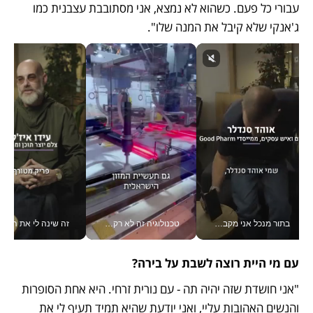
עבורי כל פעם. כשהוא לא נמצא, אני מסתובבת עצבנית כמו 
ג'אנקי שלא קיבל את המנה שלו". 
בתור מנכל אני מקבל מאות החלטות ביום, וה- Galaxy Z Fold8 Ultra עוזר לי לחתוך אותן מהר יותר_v
טכנולוגיה זה לא רק בהייטק: גם תעשיית המזון הישראלית מאמצת כלי AI, אוטומציה וניתוח דאטה בזמן אמת
זה שינה לי את החיים: 
עם מי היית רוצה לשבת על בירה? 
"אני חושדת שזה יהיה תה - עם נורית זרחי. היא אחת הסופרות 
והנשים האהובות עליי, ואני יודעת שהיא תמיד תעיף לי את 