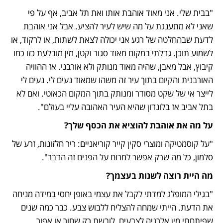
"בבית שלי. אני מאוד אוהבת אותו ואת תל אביב, אף על פי 
שאני לא מתענגת על מה שיש לעיר להציע. אבל אני אוהבת 
לדעת שבהחלטה של רגע אני יכולה לצאת לשתות, או לרקוד, או 
לשמוע תוכן. גדלתי במקום מאוד סגור וקטן, מין מובלעת כזו כמו 
קיבוץ, אבל מאבן, שהיה מאוד מנותק ולא אורבני. אז ההוויה 
האורבנית והקיום בתוך עיר זה משהו שמאוד נעים לי. נעים לי 
לייצר אי של שקט מסודר ומנותק בתוך המקום הכאוטי. ואם לא 
בתל אביב אז בלונדון שהיא העיר האהובה עליי בעולם".
על מה את אוהבת להוציא את הכסף שלך?
"על קוסמטיקה ומוצרי סקין קייר קוריאניים: ריר חלזונות, זרע של 
סלמון, כל מה שרק אפשר למרוח על הפנים זה הדבר".
מה היית רוצה לשנות בעצמך?
"בגילי המופלג למדתי לקבל את עצמי באופן יחסי במידה מניחה 
את הדעת. הייתי שמחה להצליח ללבוש צבע. כבר כמה שנים 
שפיתחתי מין אלרגיה לצבעים, לובשת רק שחור או אפור, 