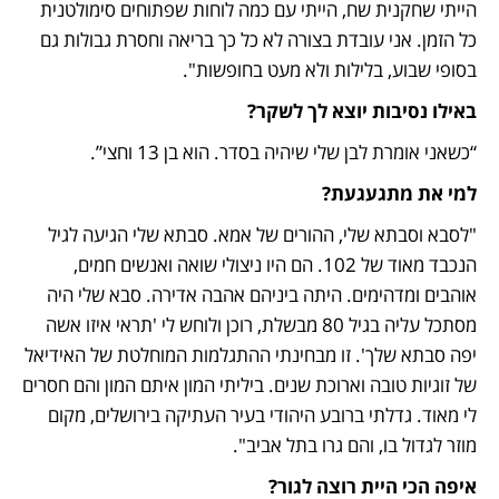
הייתי שחקנית שח, הייתי עם כמה לוחות שפתוחים סימולטנית 
כל הזמן. אני עובדת בצורה לא כל כך בריאה וחסרת גבולות גם 
בסופי שבוע, בלילות ולא מעט בחופשות".
באילו נסיבות יוצא לך לשקר?
“כשאני אומרת לבן שלי שיהיה בסדר. הוא בן 13 וחצי”.
למי את מתגעגעת? 
"לסבא וסבתא שלי, ההורים של אמא. סבתא שלי הגיעה לגיל 
הנכבד מאוד של 102. הם היו ניצולי שואה ואנשים חמים, 
אוהבים ומדהימים. היתה ביניהם אהבה אדירה. סבא שלי היה 
מסתכל עליה בגיל 80 מבשלת, רוכן ולוחש לי 'תראי איזו אשה 
יפה סבתא שלך'. זו מבחינתי ההתגלמות המוחלטת של האידיאל 
של זוגיות טובה וארוכת שנים. ביליתי המון איתם המון והם חסרים 
לי מאוד. גדלתי ברובע היהודי בעיר העתיקה בירושלים, מקום 
מוזר לגדול בו, והם גרו בתל אביב". 
איפה הכי היית רוצה לגור?